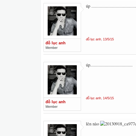
úp .....................................
đỗ lục anh
,
13/5/15
đỗ lục anh
Member
úp...................................
đỗ lục anh
,
14/5/15
đỗ lục anh
Member
lên nào