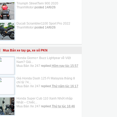
Triumph StreetTwin 900 2020
ThanhMotor
posted
14/6/26
Ducati Scrambler1100 Sport Pro 2022
ThanhMotor
posted
14/6/26
Mua Bán xe tay ga, xe số PKN
Honda Giorno+ Buzz Lightyear về Việt
Nam? Giá...
Mua Bán Xe 247
replied
Hôm nay lúc 15:57
Giá Honda Dash 125 Fi Malaysia tháng 8
chỉ từ 74...
Mua Bán Xe 247
replied
Thứ năm lúc 16:17
Honda Super Cub 110 Xanh Nhớt nhập
Nhật – Chiếc...
Mua Bán Xe 247
replied
Thứ tư lúc 16:46