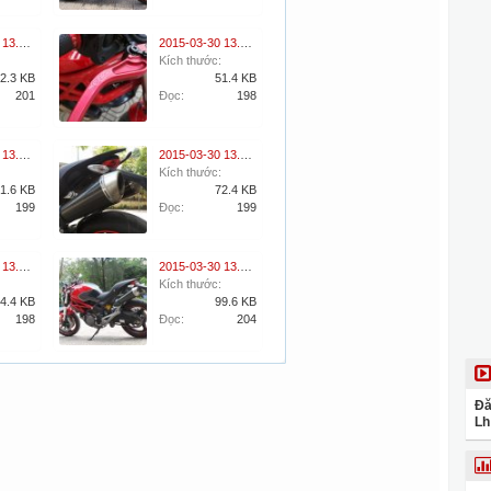
2015-03-30 13.06.02.jpg
2015-03-30 13.06.10.jpg
Kích thước:
2.3 KB
51.4 KB
201
Đọc:
198
2015-03-30 13.06.21.jpg
2015-03-30 13.07.50.jpg
Kích thước:
1.6 KB
72.4 KB
199
Đọc:
199
2015-03-30 13.08.01.jpg
2015-03-30 13.10.51.jpg
Kích thước:
4.4 KB
99.6 KB
198
Đọc:
204
Đă
Lh