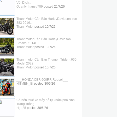
Với Dịch...
Quanlynhansu789
posted
21/7/26
ThanhMotor Cần Bán HarleyDavidson Iron
883 2016...
ThanhMotor
posted
10/7/26
Thanhmotor Cần Bán HarleyDavidson
Breakout 114CI
ThanhMotor
posted
10/7/26
Thanhmotor Cần Bán Triumph Trident 660
Model 2022
ThanhMotor
posted
10/7/26
___HONDA CBR 600RR Repsol___
HITMEN_Bi
posted
30/6/26
Có nên thuê xe máy để tự khám phá Nha
Trang không
Hgo25
posted
30/6/26