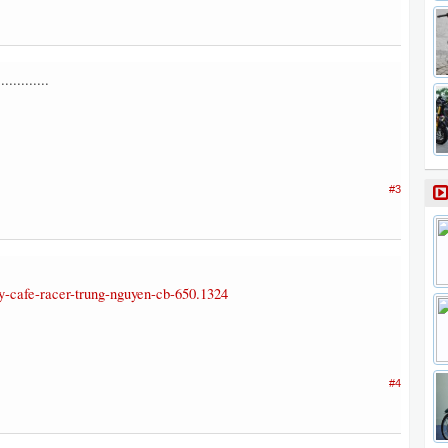
............
#3
ly-cafe-racer-trung-nguyen-cb-650.1324
#4