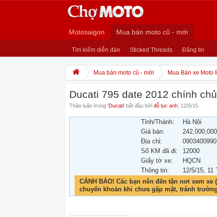
Motosaigon
Mua bán moto cũ - mới
Tìm kiếm diễn đàn
Sticked Threads
Đăng tin
Mua bán moto cũ - mới
Mua Bán xe Moto 
Ducati 795 date 2012 chính c
Thảo luận trong '
Ducati
' bắt đầu bởi
đỗ lục anh
,
12/5/15
.
Tỉnh/Thành:
Hà Nội
Giá bán:
242,000,00
Địa chỉ:
0903400990
Số KM đã đi:
12000
Giấy tờ xe:
HQCN
Thông tin:
12/5/15
, 11
CẢNH BÁO! Các bạn nên đến tận nơi xem xe (
chuyển khoản khi chưa gặp mặt, tránh trườn