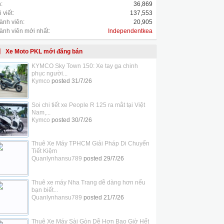
:
36,869
 viết:
137,553
ành viên:
20,905
ành viên mới nhất:
Independentkea
Xe Moto PKL mới đăng bán
KYMCO Sky Town 150: Xe tay ga chinh
phục người...
Kymco
posted
31/7/26
Soi chi tiết xe People R 125 ra mắt tại Việt
Nam,...
Kymco
posted
30/7/26
Thuê Xe Máy TPHCM Giải Pháp Di Chuyển
Tiết Kiệm
Quanlynhansu789
posted
29/7/26
Thuê xe máy Nha Trang dễ dàng hơn nếu
bạn biết...
Quanlynhansu789
posted
21/7/26
Thuê Xe Máy Sài Gòn Dễ Hơn Bao Giờ Hết