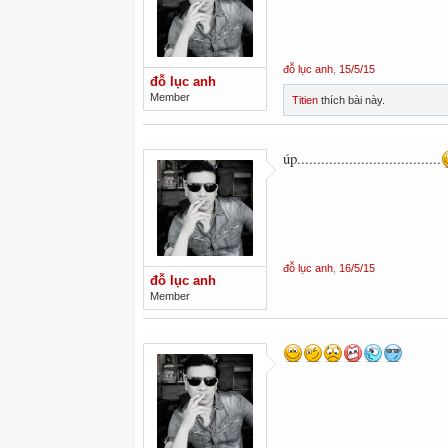
đỗ lục anh
,
15/5/15
đỗ lục anh
Member
Titien
thích bài này.
úp....................................
đỗ lục anh
,
16/5/15
đỗ lục anh
Member