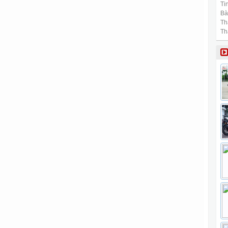
Tin
Bài
Th
Th