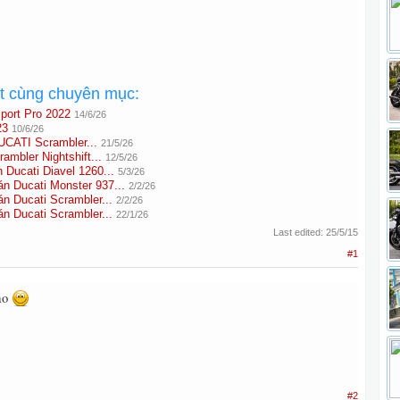
ất cùng chuyên mục:
port Pro 2022
14/6/26
23
10/6/26
UCATI Scrambler...
21/5/26
mbler Nightshift...
12/5/26
ucati Diavel 1260...
5/3/26
Ducati Monster 937...
2/2/26
Ducati Scrambler...
2/2/26
Ducati Scrambler...
22/1/26
Last edited:
25/5/15
#1
nào
#2