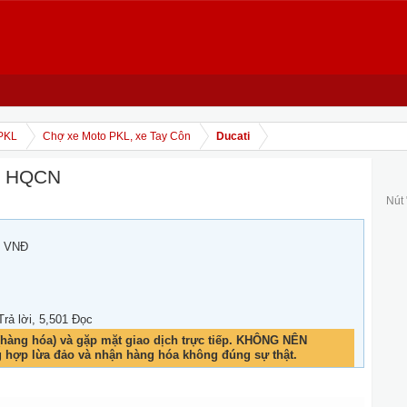
PKL
Chợ xe Moto PKL, xe Tay Côn
Ducati
hủ HQCN
Nút
0 VNĐ
 Trả lời, 5,501 Đọc
hàng hóa) và gặp mặt giao dịch trực tiếp. KHÔNG NÊN
g hợp lừa đảo và nhận hàng hóa không đúng sự thật.