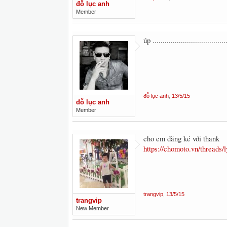
đỗ lục anh
Member
úp .....................................
đỗ lục anh
,
13/5/15
đỗ lục anh
Member
cho em đăng ké với thank
https://chomoto.vn/threads/
trangvip
,
13/5/15
trangvip
New Member