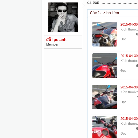
đã bán ...............................
Các file đính kèm:
Kích thước:
6
đỗ lục anh
Đọc:
Member
Kích thước:
6
Đọc:
Kích thước:
7
Đọc:
Kích thước:
6
Đọc: