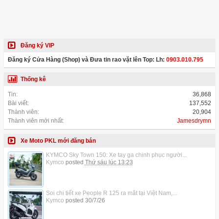
Đăng ký VIP
Đăng ký Cửa Hàng (Shop) và Đưa tin rao vặt lên Top: Lh:
0903.010.795
Thống kê
Tin:
36,868
Bài viết:
137,552
Thành viên:
20,904
Thành viên mới nhất:
Jamesdrymn
Xe Moto PKL mới đăng bán
KYMCO Sky Town 150: Xe tay ga chinh phục người...
Kymco
posted
Thứ sáu lúc 13:23
Soi chi tiết xe People R 125 ra mắt tại Việt Nam,...
Kymco
posted
30/7/26