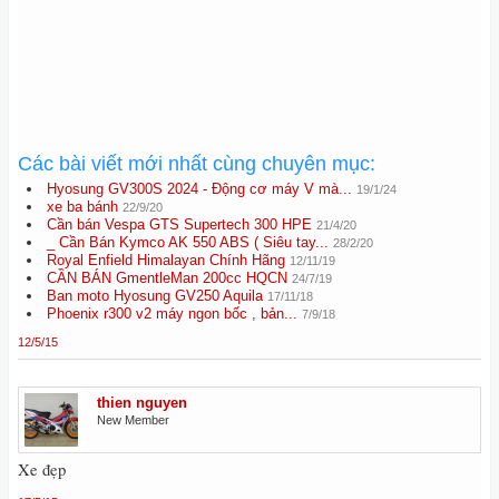
Các bài viết mới nhất cùng chuyên mục:
Hyosung GV300S 2024 - Động cơ máy V mà...
19/1/24
xe ba bánh
22/9/20
Cần bán Vespa GTS Supertech 300 HPE
21/4/20
_ Cần Bán Kymco AK 550 ABS ( Siêu tay...
28/2/20
Royal Enfield Himalayan Chính Hãng
12/11/19
CẦN BÁN GmentleMan 200cc HQCN
24/7/19
Ban moto Hyosung GV250 Aquila
17/11/18
Phoenix r300 v2 máy ngon bốc , bản...
7/9/18
12/5/15
thien nguyen
New Member
Xe đẹp