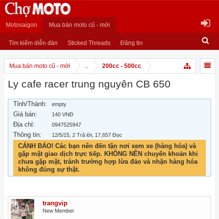
Motosaigon
Mua bán moto cũ - mới
Tìm kiếm diễn đàn
Sticked Threads
Đăng tin
Mua bán moto cũ - mới
...
200cc - 500cc
Ly cafe racer trung nguyên CB 650
Tỉnh/Thành:
empty
Giá bán:
140 VNĐ
Địa chỉ:
0947525947
Thông tin:
12/5/15
, 2 Trả lời, 17,657 Đọc
CẢNH BÁO! Các bạn nên đến tận nơi xem xe (hàng hóa) và
gặp mặt giao dịch trực tiếp. KHÔNG NÊN chuyển khoản khi
chưa gặp mặt, tránh trường hợp lừa đảo và nhận hàng hóa
không đúng sự thật.
trangvip
New Member