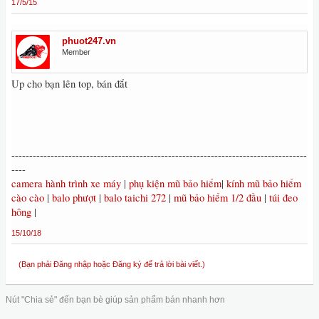
17/5/15
phuot247.vn
Member
Up cho bạn lên top, bán đắt
-----------------------------------------------------------------------------------
----
camera hành trình xe máy
|
phụ kiện mũ bảo hiểm
|
kính mũ bảo hiểm
cào cào
|
balo phượt
|
balo taichi 272
|
mũ bảo hiểm 1/2 đầu
|
túi đeo
hông
|
15/10/18
(Bạn phải Đăng nhập hoặc Đăng ký để trả lời bài viết.)
Nút "Chia sẻ" đến bạn bè giúp sản phẩm bán nhanh hơn