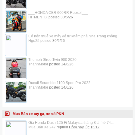
___HONDA CBR 600RR Repsol___
HITMEN_Bi
posted
30/6/26
Có nên thuê xe máy để tự khám phá Nha Trang không
Hgo25
posted
30/6/26
Triumph StreetTwin 900 2020
ThanhMotor
posted
14/6/26
Ducati Scrambler1100 Sport Pro 2022
ThanhMotor
posted
14/6/26
Mua Bán xe tay ga, xe số PKN
Giá Honda Dash 125 Fi Malaysia tháng 8 chỉ từ 74...
Mua Bán Xe 247
replied
Hôm nay lúc 16:17