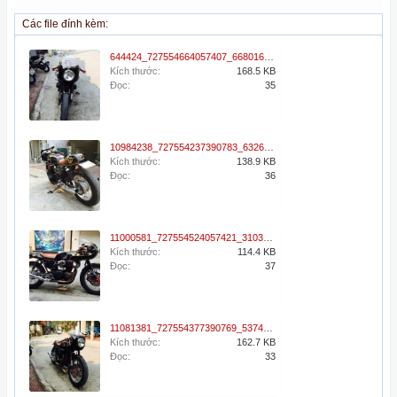
Các file đính kèm:
644424_727554664057407_6680162305449896941_n.jpg
Kích thước:
168.5 KB
Đọc:
35
10984238_727554237390783_6326709088496060294_n.jpg
Kích thước:
138.9 KB
Đọc:
36
11000581_727554524057421_3103304605599841218_n.jpg
Kích thước:
114.4 KB
Đọc:
37
11081381_727554377390769_5374697644695748831_n.jpg
Kích thước:
162.7 KB
Đọc:
33