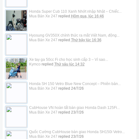
Honda Super Cub 110 Xanh Nhớt nhập Nhật – Chiếc...
Mua Bán Xe 247
replied
Hôm qua, lúc 16:46
Hyosung GV350X chính thức ra mắt Việt Nam, động...
Mua Bán Xe 247
replied
Thứ bảy lúc 16:36
Xe tay ga 50cc Fi cho học sinh cấp 3 – Vì sao...
Kymco
replied
Thứ sáu lúc 14:32
Honda SH 150 Vetro Blue New Concept – Phiên bản...
Mua Bán Xe 247
replied
24/7/26
CubHouse VN hoàn tất bàn giao Honda Dash 125Fi...
Mua Bán Xe 247
replied
23/7/26
Quốc Cường CubHouse bàn giao Honda SH150i Vetro...
Mua Bán Xe 247
replied
23/7/26