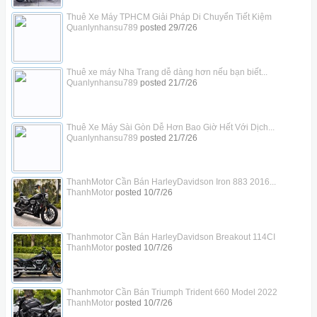
Thuê Xe Máy TPHCM Giải Pháp Di Chuyển Tiết Kiệm
Quanlynhansu789
posted
29/7/26
Thuê xe máy Nha Trang dễ dàng hơn nếu bạn biết...
Quanlynhansu789
posted
21/7/26
Thuê Xe Máy Sài Gòn Dễ Hơn Bao Giờ Hết Với Dịch...
Quanlynhansu789
posted
21/7/26
ThanhMotor Cần Bán HarleyDavidson Iron 883 2016...
ThanhMotor
posted
10/7/26
Thanhmotor Cần Bán HarleyDavidson Breakout 114CI
ThanhMotor
posted
10/7/26
Thanhmotor Cần Bán Triumph Trident 660 Model 2022
ThanhMotor
posted
10/7/26