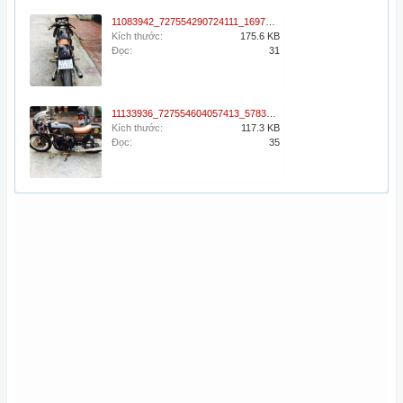
11083942_727554290724111_1697895064793927045_n.jpg
Kích thước:
175.6 KB
Đọc:
31
11133936_727554604057413_5783669422265406720_n.jpg
Kích thước:
117.3 KB
Đọc:
35