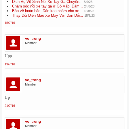
Dịch Vụ Vệ Sinh Nồi Xe Tay Ga Chuyên...
8/9/23
Chăm sóc nồi xe tay ga ở Gò Vấp: Đảm...
24/8/23
Bảo vệ hoàn hảo: Dán keo nhám cho xe...
18/8/23
Thay Đổi Diện Mạo Xe Máy Với Dán Đổi...
15/8/23
15/7/16
vo_trong
Member
Upp
19/7/16
vo_trong
Member
Up
21/7/16
vo_trong
Member