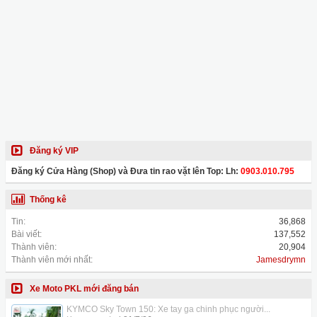
Đăng ký VIP
Đăng ký Cửa Hàng (Shop) và Đưa tin rao vặt lên Top: Lh:
0903.010.795
Thống kê
Tin:
36,868
Bài viết:
137,552
Thành viên:
20,904
Thành viên mới nhất:
Jamesdrymn
Xe Moto PKL mới đăng bán
KYMCO Sky Town 150: Xe tay ga chinh phục người...