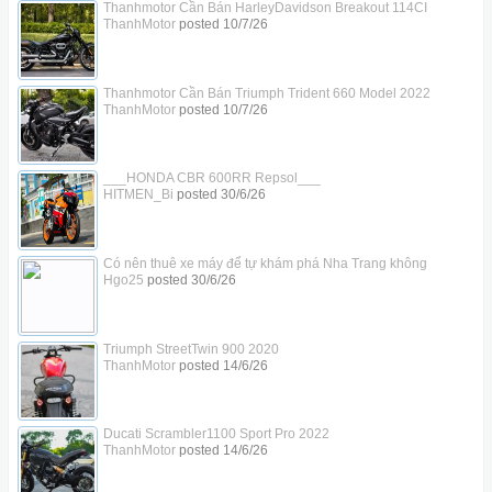
Thanhmotor Cần Bán HarleyDavidson Breakout 114CI
ThanhMotor
posted
10/7/26
Thanhmotor Cần Bán Triumph Trident 660 Model 2022
ThanhMotor
posted
10/7/26
___HONDA CBR 600RR Repsol___
HITMEN_Bi
posted
30/6/26
Có nên thuê xe máy để tự khám phá Nha Trang không
Hgo25
posted
30/6/26
Triumph StreetTwin 900 2020
ThanhMotor
posted
14/6/26
Ducati Scrambler1100 Sport Pro 2022
ThanhMotor
posted
14/6/26