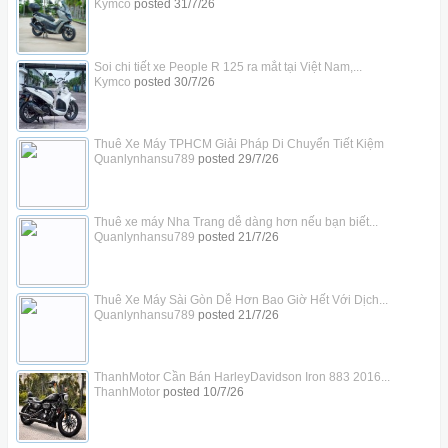
Kymco
posted
31/7/26
Soi chi tiết xe People R 125 ra mắt tại Việt Nam,...
Kymco
posted
30/7/26
Thuê Xe Máy TPHCM Giải Pháp Di Chuyển Tiết Kiệm
Quanlynhansu789
posted
29/7/26
Thuê xe máy Nha Trang dễ dàng hơn nếu bạn biết...
Quanlynhansu789
posted
21/7/26
Thuê Xe Máy Sài Gòn Dễ Hơn Bao Giờ Hết Với Dịch...
Quanlynhansu789
posted
21/7/26
ThanhMotor Cần Bán HarleyDavidson Iron 883 2016...
ThanhMotor
posted
10/7/26