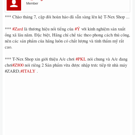
Member
*** Chào tháng 7, cặp đôi hoàn hảo đã sẵn sàng lên kệ T-Nex Shop ...
***
#‎Zard
là thương hiệu nổi tiếng của
#‎Ý
với kinh nghiệm sản xuất
ống xã lâu năm. Đặc biệt, Hãng chỉ chế tác theo phong cách thủ công,
nên các sản phẩm của hãng luôn có chất lượng và tính thẩm mỹ rất
cao.
*** T-Nex Shop xin giới thiệu A/e chơi
#‎PKL
nói chung và A/e đang
chơi
#‎Z800
nói riêng 2 Sản phẩm vừa được nhập trưc tiếp từ nhà máy
#ZARD,
#‎ITALY
.