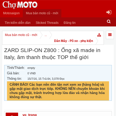
Motosaigon
Mua bán moto cũ - mới
Tìm kiếm diễn đàn
Sticked Threads
Đăng tin
Mua bán moto cũ - mới
...
Dàn Máy - Pô xe - phụ kiện
ZARD SLIP-ON Z800 : Ống xã made in
Italy, âm thanh thuộc TOP thế giới
Tỉnh/Thành:
empty
Giá bán:
0 VNĐ
Thông tin:
15/7/16
, 15 Trả lời, 3,078 Đọc
CẢNH BÁO! Các bạn nên đến tận nơi xem xe (hàng hóa) và
gặp mặt giao dịch trực tiếp. KHÔNG NÊN chuyển khoản khi
chưa gặp mặt, tránh trường hợp lừa đảo và nhận hàng hóa
không đúng sự thật.
vo_trong