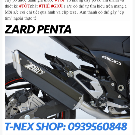
thiết kế
#‎TỐT
nhất
#‎THẾ
#‎GIỚI
( a/e có thể tự tìm hiểu trên mạng ).
Mời a/e coi chi tiết qua hình và clip test . Âm thanh có thể gây "ép
tim" ngoài thực tế