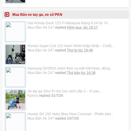
Mua Bán xe tay ga, xe số PKN
Giá Honda Dash 125 Fi Malaysia tháng 8 chỉ từ 74...
Mua Bán Xe 247
replied
Hôm qua, lúc 16:17
Honda Super Cub 110 Xanh Nhớt nhập Nhật – Chiếc...
Mua Bán Xe 247
replied
Thứ tư lúc 16:46
Hyosung GV350X chính thức ra mắt Việt Nam, động...
Mua Bán Xe 247
replied
Thứ bảy lúc 16:36
Xe tay ga 50cc Fi cho học sinh cấp 3 – Vì sao...
Kymco
replied
31/7/26
Honda SH 150 Vetro Blue New Concept – Phiên bản...
Mua Bán Xe 247
replied
24/7/26