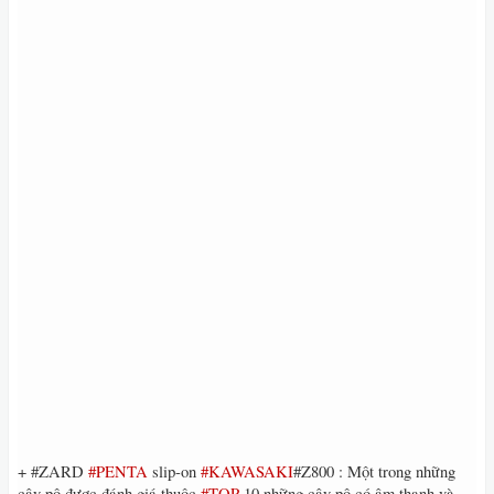
+ #ZARD
#‎PENTA
slip-on
#‎KAWASAKI
#Z800 : Một trong những
cây pô được đánh giá thuộc
#‎TOP
10 những cây pô có âm thanh và