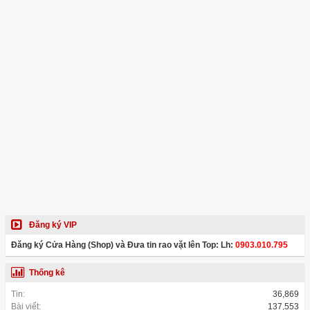
Đăng ký VIP
Đăng ký Cửa Hàng (Shop) và Đưa tin rao vặt lên Top: Lh:
0903.010.795
Thống kê
Tin:
36,869
Bài viết:
137,553