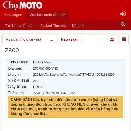
Motosaigon
Mua bán moto cũ - mới
Tìm kiếm diễn đàn
Sticked Threads
Đăng tin
Mua bán moto cũ - mới
...
Kawasaki
Z800
Tỉnh/Thành:
Hồ Chí Minh
Giá bán:
255,000,000 VNĐ
Địa chỉ:
222 Lê Văn Lương p.Tân Hưng q7 TPHCM.- 0981819292
Số KM đã đi:
2117
Giấy tờ xe:
HQCN
Thông tin:
22/4/16
, 26 Trả lời, 4,473 Đọc
CẢNH BÁO! Các bạn nên đến tận nơi xem xe (hàng hóa) và
gặp mặt giao dịch trực tiếp. KHÔNG NÊN chuyển khoản khi
chưa gặp mặt, tránh trường hợp lừa đảo và nhận hàng hóa
không đúng sự thật.