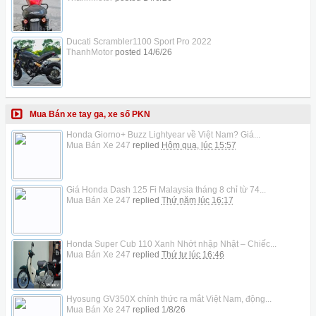
Ducati Scrambler1100 Sport Pro 2022
ThanhMotor
posted
14/6/26
Mua Bán xe tay ga, xe số PKN
Honda Giorno+ Buzz Lightyear về Việt Nam? Giá...
Mua Bán Xe 247
replied
Hôm qua, lúc 15:57
Giá Honda Dash 125 Fi Malaysia tháng 8 chỉ từ 74...
Mua Bán Xe 247
replied
Thứ năm lúc 16:17
Honda Super Cub 110 Xanh Nhớt nhập Nhật – Chiếc...
Mua Bán Xe 247
replied
Thứ tư lúc 16:46
Hyosung GV350X chính thức ra mắt Việt Nam, động...
Mua Bán Xe 247
replied
1/8/26