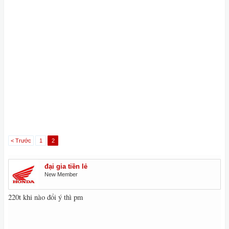
< Trước
1
2
đại gia tiền lẻ
New Member
220t khi nào đổi ý thì pm