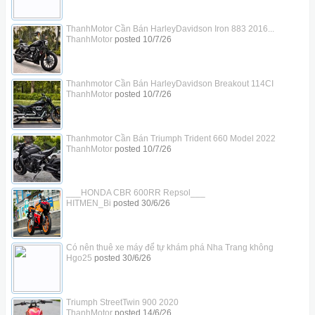
ThanhMotor Cần Bán HarleyDavidson Iron 883 2016...
ThanhMotor
posted
10/7/26
Thanhmotor Cần Bán HarleyDavidson Breakout 114CI
ThanhMotor
posted
10/7/26
Thanhmotor Cần Bán Triumph Trident 660 Model 2022
ThanhMotor
posted
10/7/26
___HONDA CBR 600RR Repsol___
HITMEN_Bi
posted
30/6/26
Có nên thuê xe máy để tự khám phá Nha Trang không
Hgo25
posted
30/6/26
Triumph StreetTwin 900 2020
ThanhMotor
posted
14/6/26