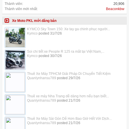
Thành viên:
20,906
Thành viên mới nhất:
Beaconkbw
Xe Moto PKL mới đăng bán
KYMCO Sky Town 150: Xe tay ga chinh phục người...
Kymco
posted
31/7/26
Soi chi tiết xe People R 125 ra mắt tại Việt Nam,...
Kymco
posted
30/7/26
Thuê Xe Máy TPHCM Giải Pháp Di Chuyển Tiết Kiệm
Quanlynhansu789
posted
29/7/26
Thuê xe máy Nha Trang dễ dàng hơn nếu bạn biết...
Quanlynhansu789
posted
21/7/26
Thuê Xe Máy Sài Gòn Dễ Hơn Bao Giờ Hết Với Dịch...
Quanlynhansu789
posted
21/7/26