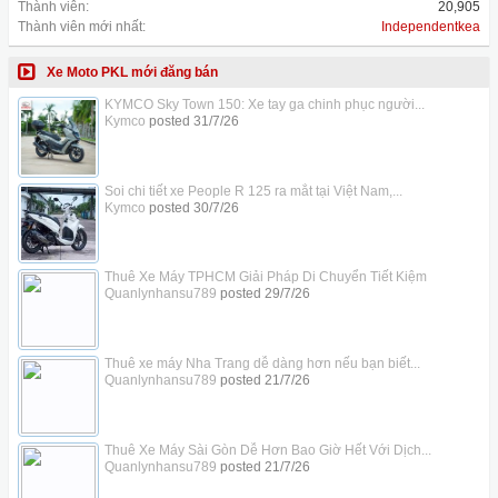
Thành viên:
20,905
Thành viên mới nhất:
Independentkea
Xe Moto PKL mới đăng bán
KYMCO Sky Town 150: Xe tay ga chinh phục người...
Kymco
posted
31/7/26
Soi chi tiết xe People R 125 ra mắt tại Việt Nam,...
Kymco
posted
30/7/26
Thuê Xe Máy TPHCM Giải Pháp Di Chuyển Tiết Kiệm
Quanlynhansu789
posted
29/7/26
Thuê xe máy Nha Trang dễ dàng hơn nếu bạn biết...
Quanlynhansu789
posted
21/7/26
Thuê Xe Máy Sài Gòn Dễ Hơn Bao Giờ Hết Với Dịch...
Quanlynhansu789
posted
21/7/26