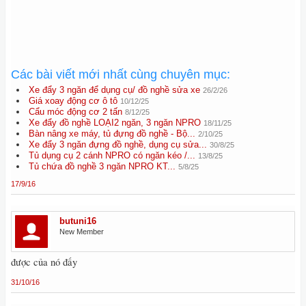
Các bài viết mới nhất cùng chuyên mục:
Xe đẩy 3 ngăn để dụng cụ/ đồ nghề sửa xe
26/2/26
Giá xoay động cơ ô tô
10/12/25
Cẩu móc động cơ 2 tấn
8/12/25
Xe đẩy đồ nghề LOẠI2 ngăn, 3 ngăn NPRO
18/11/25
Bàn nâng xe máy, tủ đựng đồ nghề - Bộ...
2/10/25
Xe đẩy 3 ngăn đựng đồ nghề, dụng cụ sửa...
30/8/25
Tủ dụng cụ 2 cánh NPRO có ngăn kéo /...
13/8/25
Tủ chứa đồ nghề 3 ngăn NPRO KT...
5/8/25
17/9/16
butuni16
New Member
được của nó đấy
31/10/16