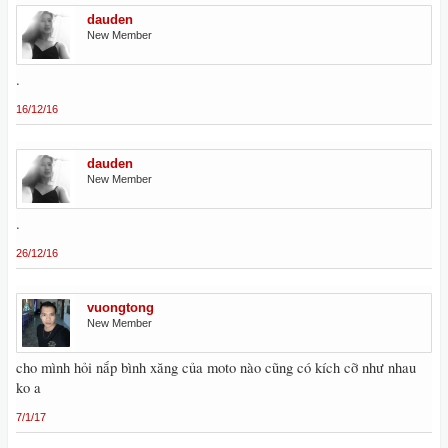
dauden
New Member
.
16/12/16
dauden
New Member
.
26/12/16
vuongtong
New Member
cho mình hỏi nắp bình xăng của moto nào cũng có kích cỡ như nhau
ko a
7/1/17