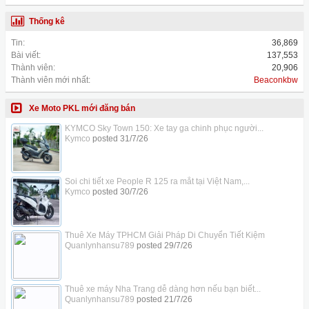
Thống kê
Tin:
36,869
Bài viết:
137,553
Thành viên:
20,906
Thành viên mới nhất:
Beaconkbw
Xe Moto PKL mới đăng bán
KYMCO Sky Town 150: Xe tay ga chinh phục người...
Kymco
posted
31/7/26
Soi chi tiết xe People R 125 ra mắt tại Việt Nam,...
Kymco
posted
30/7/26
Thuê Xe Máy TPHCM Giải Pháp Di Chuyển Tiết Kiệm
Quanlynhansu789
posted
29/7/26
Thuê xe máy Nha Trang dễ dàng hơn nếu bạn biết...
Quanlynhansu789
posted
21/7/26