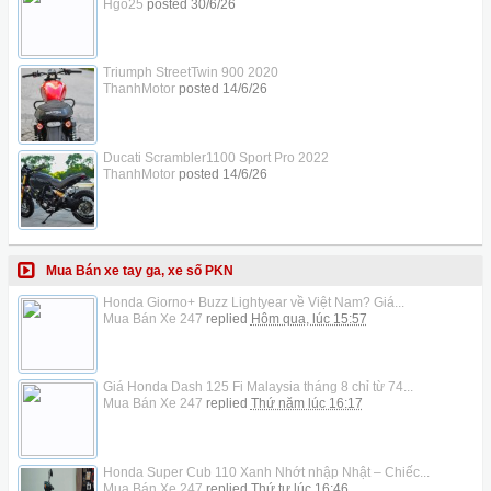
Hgo25
posted
30/6/26
Triumph StreetTwin 900 2020
ThanhMotor
posted
14/6/26
Ducati Scrambler1100 Sport Pro 2022
ThanhMotor
posted
14/6/26
Mua Bán xe tay ga, xe số PKN
Honda Giorno+ Buzz Lightyear về Việt Nam? Giá...
Mua Bán Xe 247
replied
Hôm qua, lúc 15:57
Giá Honda Dash 125 Fi Malaysia tháng 8 chỉ từ 74...
Mua Bán Xe 247
replied
Thứ năm lúc 16:17
Honda Super Cub 110 Xanh Nhớt nhập Nhật – Chiếc...
Mua Bán Xe 247
replied
Thứ tư lúc 16:46