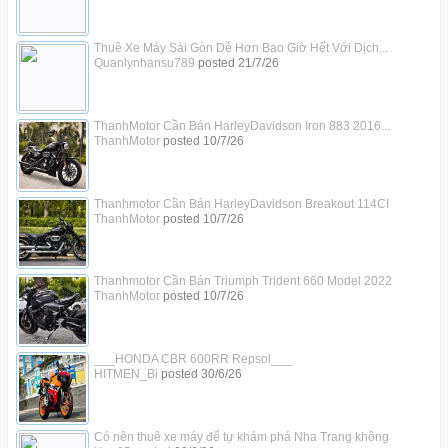
Thuê Xe Máy Sài Gòn Dễ Hơn Bao Giờ Hết Với Dịch...
Quanlynhansu789
posted
21/7/26
ThanhMotor Cần Bán HarleyDavidson Iron 883 2016...
ThanhMotor
posted
10/7/26
Thanhmotor Cần Bán HarleyDavidson Breakout 114CI
ThanhMotor
posted
10/7/26
Thanhmotor Cần Bán Triumph Trident 660 Model 2022
ThanhMotor
posted
10/7/26
___HONDA CBR 600RR Repsol___
HITMEN_Bi
posted
30/6/26
Có nên thuê xe máy để tự khám phá Nha Trang không