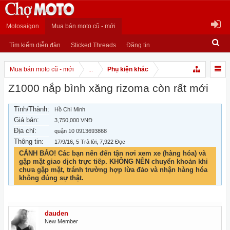
Motosaigon
Mua bán moto cũ - mới
Tìm kiếm diễn đàn
Sticked Threads
Đăng tin
Mua bán moto cũ - mới
...
Phụ kiện khác
Z1000 nắp bình xăng rizoma còn rất mới
Tỉnh/Thành:
Hồ Chí Minh
Giá bán:
3,750,000 VNĐ
Địa chỉ:
quận 10 0913693868
Thông tin:
17/9/16
, 5 Trả lời, 7,922 Đọc
CẢNH BÁO! Các bạn nên đến tận nơi xem xe (hàng hóa) và
gặp mặt giao dịch trực tiếp. KHÔNG NÊN chuyển khoản khi
chưa gặp mặt, tránh trường hợp lừa đảo và nhận hàng hóa
không đúng sự thật.
dauden
New Member