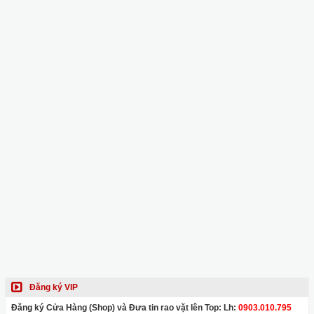
Đăng ký VIP
Đăng ký Cửa Hàng (Shop) và Đưa tin rao vặt lên Top: Lh:
0903.010.795