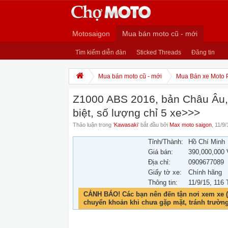
Motosaigon
Mua bán moto cũ - mới
Tìm kiếm diễn đàn
Sticked Threads
Đăng tin
Mua bán moto cũ - mới
Mua Bán xe Moto 
Z1000 ABS 2016, bản Châu Âu,h
biệt, số lượng chỉ 5 xe>>>
Thảo luận trong '
Kawasaki
' bắt đầu bởi
Max moto saigon
,
11/9/
Tỉnh/Thành:
Hồ Chí Minh
Giá bán:
390,000,000
Địa chỉ:
0909677089
Giấy tờ xe:
Chính hãng
Thông tin:
11/9/15
, 116 
CẢNH BÁO! Các bạn nên đến tận nơi xem xe (
chuyển khoản khi chưa gặp mặt, tránh trườn