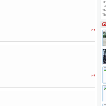
Tin
Bài
Th
Th
#44
#45