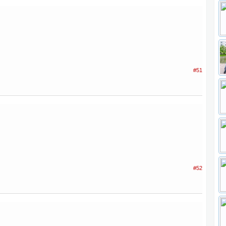
#51
#52