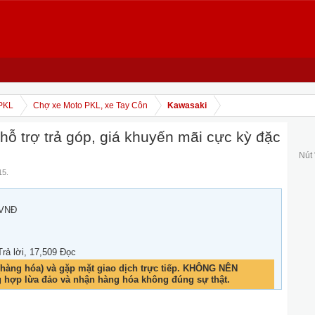
PKL
Chợ xe Moto PKL, xe Tay Côn
Kawasaki
ỗ trợ trả góp, giá khuyến mãi cực kỳ đặc
Nút
15
.
 VNĐ
Trả lời, 17,509 Đọc
hàng hóa) và gặp mặt giao dịch trực tiếp. KHÔNG NÊN
g hợp lừa đảo và nhận hàng hóa không đúng sự thật.