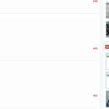
#48
#49
#50