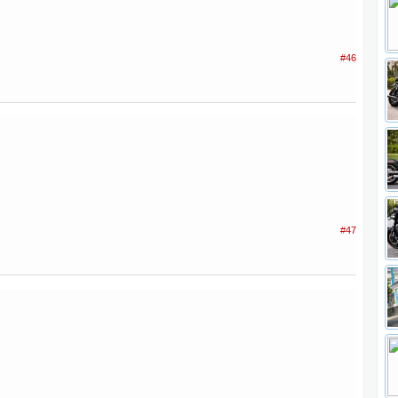
#46
#47