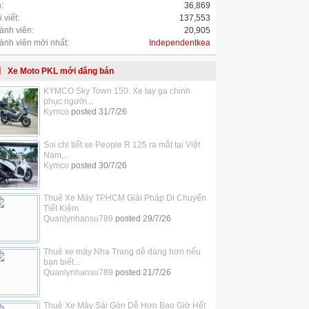
:
36,869
 viết:
137,553
ành viên:
20,905
ành viên mới nhất:
Independentkea
Xe Moto PKL mới đăng bán
KYMCO Sky Town 150: Xe tay ga chinh
phục người...
Kymco
posted
31/7/26
Soi chi tiết xe People R 125 ra mắt tại Việt
Nam,...
Kymco
posted
30/7/26
Thuê Xe Máy TPHCM Giải Pháp Di Chuyển
Tiết Kiệm
Quanlynhansu789
posted
29/7/26
Thuê xe máy Nha Trang dễ dàng hơn nếu
bạn biết...
Quanlynhansu789
posted
21/7/26
Thuê Xe Máy Sài Gòn Dễ Hơn Bao Giờ Hết