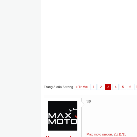
Trang 3 của 6 trang
< Trước
1
2
3
4
5
6
up
Max moto saigon
,
23/11/15