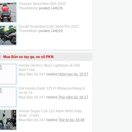
Triumph StreetTwin 900 2020
ThanhMotor
posted
14/6/26
Ducati Scrambler1100 Sport Pro 2022
ThanhMotor
posted
14/6/26
Mua Bán xe tay ga, xe số PKN
Honda Giorno+ Buzz Lightyear về Việt
Nam? Giá...
Mua Bán Xe 247
replied
Hôm nay lúc 15:57
Giá Honda Dash 125 Fi Malaysia tháng 8
chỉ từ 74...
Mua Bán Xe 247
replied
Thứ năm lúc 16:17
Honda Super Cub 110 Xanh Nhớt nhập
Nhật – Chiếc...
Mua Bán Xe 247
replied
Thứ tư lúc 16:46