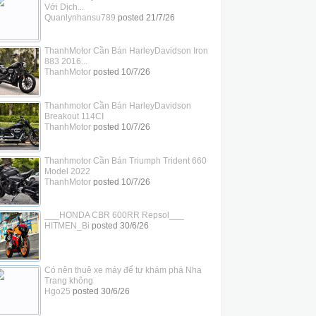
Với Dịch...
Quanlynhansu789
posted
21/7/26
ThanhMotor Cần Bán HarleyDavidson Iron
883 2016...
ThanhMotor
posted
10/7/26
Thanhmotor Cần Bán HarleyDavidson
Breakout 114CI
ThanhMotor
posted
10/7/26
Thanhmotor Cần Bán Triumph Trident 660
Model 2022
ThanhMotor
posted
10/7/26
___HONDA CBR 600RR Repsol___
HITMEN_Bi
posted
30/6/26
Có nên thuê xe máy để tự khám phá Nha
Trang không
Hgo25
posted
30/6/26