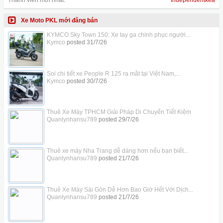
Thành viên mới nhất:
Independentkea
Xe Moto PKL mới đăng bán
KYMCO Sky Town 150: Xe tay ga chinh phục người...
Kymco
posted
31/7/26
Soi chi tiết xe People R 125 ra mắt tại Việt Nam,...
Kymco
posted
30/7/26
Thuê Xe Máy TPHCM Giải Pháp Di Chuyển Tiết Kiệm
Quanlynhansu789
posted
29/7/26
Thuê xe máy Nha Trang dễ dàng hơn nếu bạn biết...
Quanlynhansu789
posted
21/7/26
Thuê Xe Máy Sài Gòn Dễ Hơn Bao Giờ Hết Với Dịch...
Quanlynhansu789
posted
21/7/26