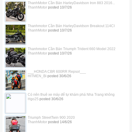
ThanhMotor Cần Bán HarleyDavidson Iron 883 2016...
ThanhMotor
posted
10/7/26
Thanhmotor Cần Bán HarleyDavidson Breakout 114CI
ThanhMotor
posted
10/7/26
Thanhmotor Cần Bán Triumph Trident 660 Model 2022
ThanhMotor
posted
10/7/26
___HONDA CBR 600RR Repsol___
HITMEN_Bi
posted
30/6/26
Có nên thuê xe máy để tự khám phá Nha Trang không
Hgo25
posted
30/6/26
Triumph StreetTwin 900 2020
ThanhMotor
posted
14/6/26