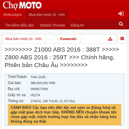
Motosaigon
Mua bán moto cũ - mới
Tìm kiếm diễn đàn
Sticked Threads
Đăng tin
Mua bán moto cũ - mới
...
Kawasaki
>>>>>>>> Z1000 ABS 2016 : 388T >>>>>
Z800 ABS 2016 : 259T >>> Chính hãng,
Phiên bản Châu Âu >>>>>>>>
Tỉnh/Thành:
Toàn Quốc
Giá bán:
388,000,000 VNĐ
Địa chỉ:
0909677089
Giấy tờ xe:
HQCN
Thông tin:
27/8/16
, 198 Trả lời, 21,157 Đọc
CẢNH BÁO! Các bạn nên đến tận nơi xem xe (hàng hóa) và
gặp mặt giao dịch trực tiếp. KHÔNG NÊN chuyển khoản khi
chưa gặp mặt, tránh trường hợp lừa đảo và nhận hàng hóa
không đúng sự thật.