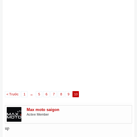
< Trước
1
←
5
6
7
8
9
10
Max moto saigon
Active Member
up