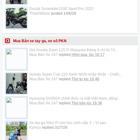
Ducati Scrambler1100 Sport Pro 2022
ThanhMotor
posted
14/6/26
Mua Bán xe tay ga, xe số PKN
Giá Honda Dash 125 Fi Malaysia tháng 8 chỉ từ 74...
Mua Bán Xe 247
replied
Hôm qua, lúc 16:17
Honda Super Cub 110 Xanh Nhớt nhập Nhật – Chiếc...
Mua Bán Xe 247
replied
Thứ tư lúc 16:46
Hyosung GV350X chính thức ra mắt Việt Nam, động...
Mua Bán Xe 247
replied
Thứ bảy lúc 16:36
Xe tay ga 50cc Fi cho học sinh cấp 3 – Vì sao...
Kymco
replied
31/7/26