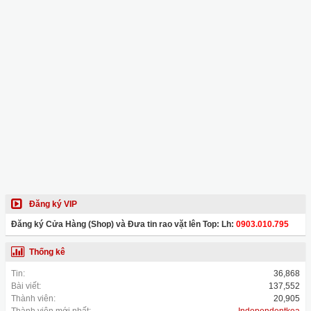
Đăng ký VIP
Đăng ký Cửa Hàng (Shop) và Đưa tin rao vặt lên Top: Lh:
0903.010.795
Thống kê
Tin:
36,868
Bài viết:
137,552
Thành viên:
20,905