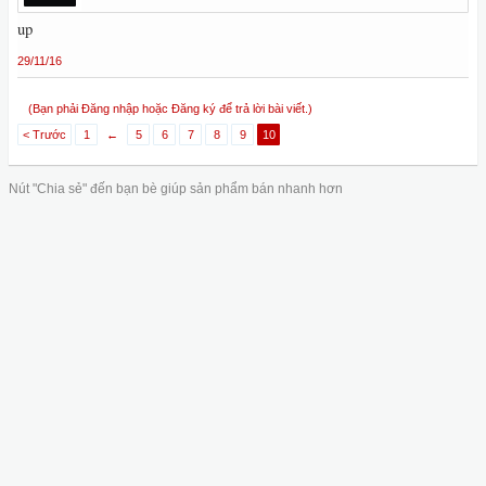
up
29/11/16
(Bạn phải Đăng nhập hoặc Đăng ký để trả lời bài viết.)
< Trước
1
←
5
6
7
8
9
10
Nút "Chia sẻ" đến bạn bè giúp sản phẩm bán nhanh hơn