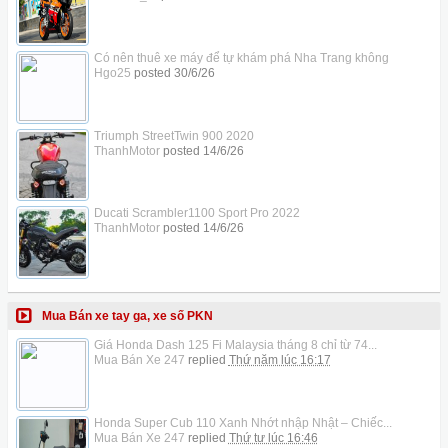
Có nên thuê xe máy để tự khám phá Nha Trang không
Hgo25
posted
30/6/26
Triumph StreetTwin 900 2020
ThanhMotor
posted
14/6/26
Ducati Scrambler1100 Sport Pro 2022
ThanhMotor
posted
14/6/26
Mua Bán xe tay ga, xe số PKN
Giá Honda Dash 125 Fi Malaysia tháng 8 chỉ từ 74...
Mua Bán Xe 247
replied
Thứ năm lúc 16:17
Honda Super Cub 110 Xanh Nhớt nhập Nhật – Chiếc...
Mua Bán Xe 247
replied
Thứ tư lúc 16:46