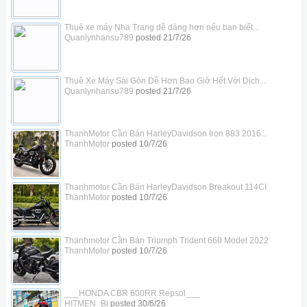
Thuê xe máy Nha Trang dễ dàng hơn nếu bạn biết...
Quanlynhansu789
posted
21/7/26
Thuê Xe Máy Sài Gòn Dễ Hơn Bao Giờ Hết Với Dịch...
Quanlynhansu789
posted
21/7/26
ThanhMotor Cần Bán HarleyDavidson Iron 883 2016...
ThanhMotor
posted
10/7/26
Thanhmotor Cần Bán HarleyDavidson Breakout 114CI
ThanhMotor
posted
10/7/26
Thanhmotor Cần Bán Triumph Trident 660 Model 2022
ThanhMotor
posted
10/7/26
___HONDA CBR 600RR Repsol___
HITMEN_Bi
posted
30/6/26