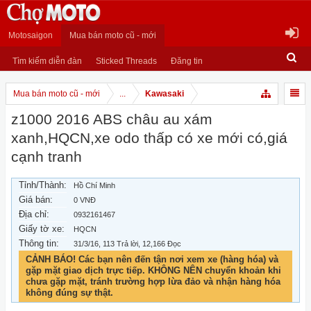
Motosaigon
Mua bán moto cũ - mới
Tìm kiếm diễn đàn
Sticked Threads
Đăng tin
Mua bán moto cũ - mới
...
Kawasaki
z1000 2016 ABS châu au xám
xanh,HQCN,xe odo thấp có xe mới có,giá
cạnh tranh
Tỉnh/Thành:
Hồ Chí Minh
Giá bán:
0 VNĐ
Địa chỉ:
0932161467
Giấy tờ xe:
HQCN
Thông tin:
31/3/16
, 113 Trả lời, 12,166 Đọc
CẢNH BÁO! Các bạn nên đến tận nơi xem xe (hàng hóa) và
gặp mặt giao dịch trực tiếp. KHÔNG NÊN chuyển khoản khi
chưa gặp mặt, tránh trường hợp lừa đảo và nhận hàng hóa
không đúng sự thật.