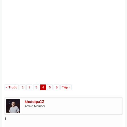
< Trước
1
2
3
4
5
6
Tiếp >
khoidipa12
Active Member
1