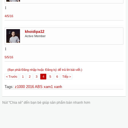
1
4/5/16
khoidipa12
Active Member
1
5/5/16
(Bạn phải Đăng nhập hoặc Đăng ký để trả lời bài viết.)
< Trước
1
2
3
4
5
6
Tiếp >
Tags
:
z1000 2016 ABS xam1 xanh
Nút "Chia sẻ" đến bạn bè giúp sản phẩm bán nhanh hơn