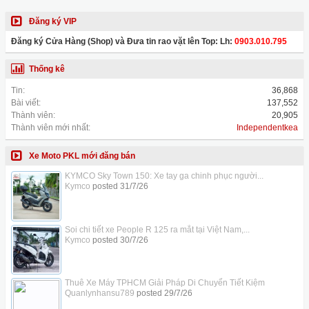
Đăng ký VIP
Đăng ký Cửa Hàng (Shop) và Đưa tin rao vặt lên Top: Lh:
0903.010.795
Thống kê
Tin:
36,868
Bài viết:
137,552
Thành viên:
20,905
Thành viên mới nhất:
Independentkea
Xe Moto PKL mới đăng bán
KYMCO Sky Town 150: Xe tay ga chinh phục người...
Kymco
posted
31/7/26
Soi chi tiết xe People R 125 ra mắt tại Việt Nam,...
Kymco
posted
30/7/26
Thuê Xe Máy TPHCM Giải Pháp Di Chuyển Tiết Kiệm
Quanlynhansu789
posted
29/7/26