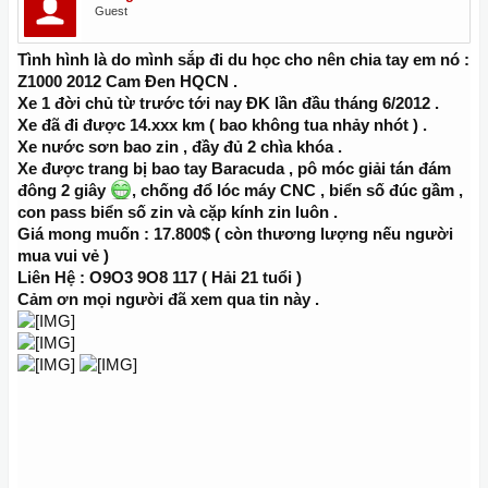
Guest
Tình hình là do mình sắp đi du học cho nên chia tay em nó :
Z1000 2012 Cam Đen HQCN .
Xe 1 đời chủ từ trước tới nay ĐK lần đầu tháng 6/2012 .
Xe đã đi được 14.xxx km ( bao không tua nhảy nhót ) .
Xe nước sơn bao zin , đầy đủ 2 chìa khóa .
Xe được trang bị bao tay Baracuda , pô móc giải tán đám
đông 2 giây
, chống đổ lóc máy CNC , biển số đúc gầm ,
con pass biển số zin và cặp kính zin luôn .
Giá mong muốn : 17.800$ ( còn thương lượng nếu người
mua vui vẻ )
Liên Hệ : O9O3 9O8 117 ( Hải 21 tuổi )
Cảm ơn mọi người đã xem qua tin này .