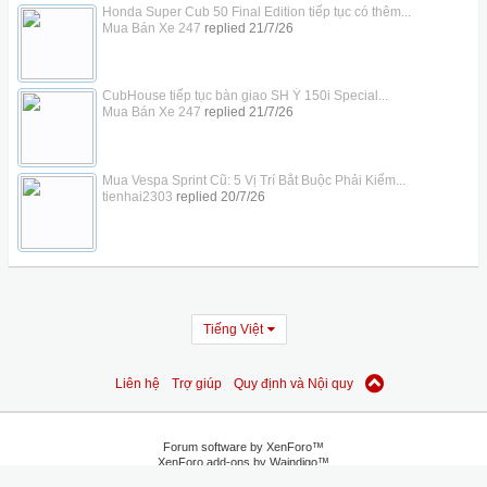
Honda Super Cub 50 Final Edition tiếp tục có thêm...
Mua Bán Xe 247
replied
21/7/26
CubHouse tiếp tục bàn giao SH Ý 150i Special...
Mua Bán Xe 247
replied
21/7/26
Mua Vespa Sprint Cũ: 5 Vị Trí Bắt Buộc Phải Kiểm...
tienhai2303
replied
20/7/26
Tiếng Việt
Liên hệ
Trợ giúp
Quy định và Nội quy
Forum software by XenForo™
XenForo add-ons by Waindigo™