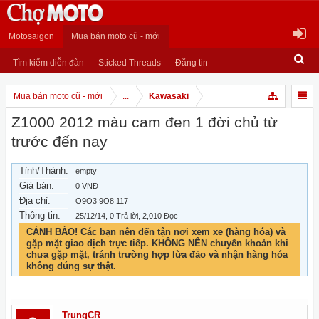
Motosaigon
Mua bán moto cũ - mới
Tìm kiếm diễn đàn
Sticked Threads
Đăng tin
Mua bán moto cũ - mới
...
Kawasaki
Z1000 2012 màu cam đen 1 đời chủ từ
trước đến nay
Tỉnh/Thành:
empty
Giá bán:
0 VNĐ
Địa chỉ:
O9O3 9O8 117
Thông tin:
25/12/14
, 0 Trả lời, 2,010 Đọc
CẢNH BÁO! Các bạn nên đến tận nơi xem xe (hàng hóa) và
gặp mặt giao dịch trực tiếp. KHÔNG NÊN chuyển khoản khi
chưa gặp mặt, tránh trường hợp lừa đảo và nhận hàng hóa
không đúng sự thật.
TrungCR