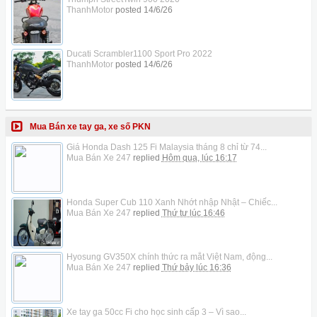
ThanhMotor
posted
14/6/26
Ducati Scrambler1100 Sport Pro 2022
ThanhMotor
posted
14/6/26
Mua Bán xe tay ga, xe số PKN
Giá Honda Dash 125 Fi Malaysia tháng 8 chỉ từ 74...
Mua Bán Xe 247
replied
Hôm qua, lúc 16:17
Honda Super Cub 110 Xanh Nhớt nhập Nhật – Chiếc...
Mua Bán Xe 247
replied
Thứ tư lúc 16:46
Hyosung GV350X chính thức ra mắt Việt Nam, động...
Mua Bán Xe 247
replied
Thứ bảy lúc 16:36
Xe tay ga 50cc Fi cho học sinh cấp 3 – Vì sao...