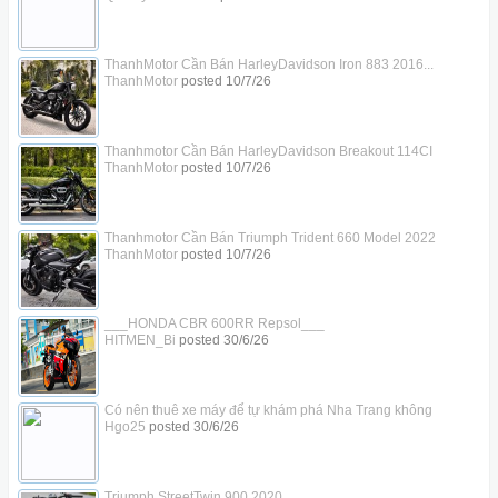
ThanhMotor Cần Bán HarleyDavidson Iron 883 2016...
ThanhMotor
posted
10/7/26
Thanhmotor Cần Bán HarleyDavidson Breakout 114CI
ThanhMotor
posted
10/7/26
Thanhmotor Cần Bán Triumph Trident 660 Model 2022
ThanhMotor
posted
10/7/26
___HONDA CBR 600RR Repsol___
HITMEN_Bi
posted
30/6/26
Có nên thuê xe máy để tự khám phá Nha Trang không
Hgo25
posted
30/6/26
Triumph StreetTwin 900 2020