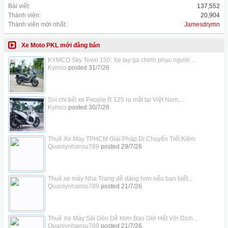
Bài viết:
137,552
Thành viên:
20,904
Thành viên mới nhất:
Jamesdrymn
Xe Moto PKL mới đăng bán
KYMCO Sky Town 150: Xe tay ga chinh phục người...
Kymco
posted
31/7/26
Soi chi tiết xe People R 125 ra mắt tại Việt Nam,...
Kymco
posted
30/7/26
Thuê Xe Máy TPHCM Giải Pháp Di Chuyển Tiết Kiệm
Quanlynhansu789
posted
29/7/26
Thuê xe máy Nha Trang dễ dàng hơn nếu bạn biết...
Quanlynhansu789
posted
21/7/26
Thuê Xe Máy Sài Gòn Dễ Hơn Bao Giờ Hết Với Dịch...
Quanlynhansu789
posted
21/7/26