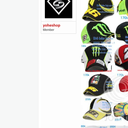
yoheshop
Member