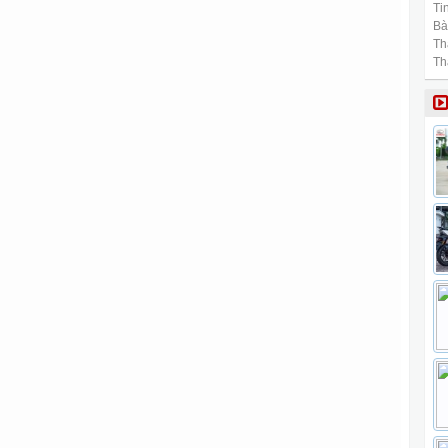
Tin
Bài
Th
Th