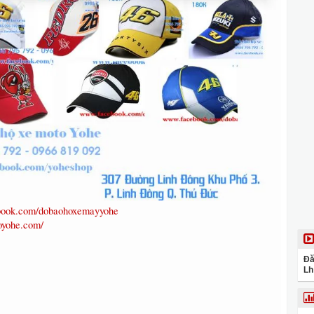
ebook.com/dobaohoxemayyohe
oyohe.com/
Đă
Lh