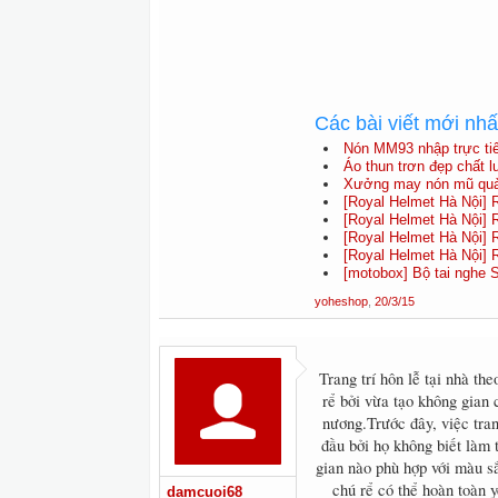
Các bài viết mới nh
Nón MM93 nhập trực tiế
Áo thun trơn đẹp chất 
Xưởng may nón mũ quản
[Royal Helmet Hà Nội] 
[Royal Helmet Hà Nội] 
[Royal Helmet Hà Nội] 
[Royal Helmet Hà Nội]
[motobox] Bộ tai nghe 
yoheshop
,
20/3/15
Trang trí hôn lễ tại nhà th
rể bởi vừa tạo không gian 
nương.Trước đây, việc trang
đầu bởi họ không biết làm 
gian nào phù hợp với màu sắ
chú rể có thể hoàn toàn y
damcuoi68