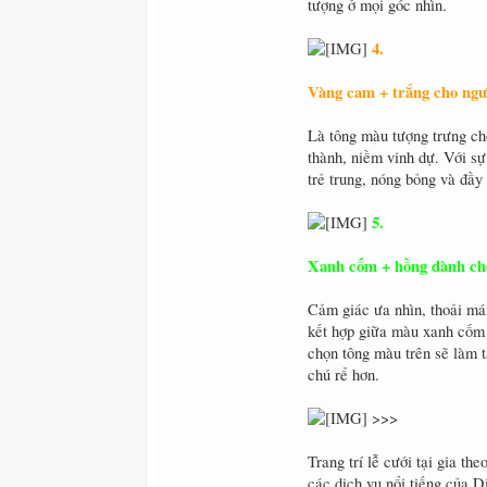
tượng ở mọi góc nhìn.
4.
Vàng cam + trắng cho ngườ
Là tông màu tượng trưng cho
thành, niềm vinh dự. Với sự
trẻ trung, nóng bỏng và đầy 
5.
Xanh cốm + hồng dành ch
Cảm giác ưa nhìn, thoải mái
kết hợp giữa màu xanh cốm 
chọn tông màu trên sẽ làm t
chú rể hơn.
>>>
Trang trí lễ cưới tại gia th
các dịch vụ nổi tiếng của 