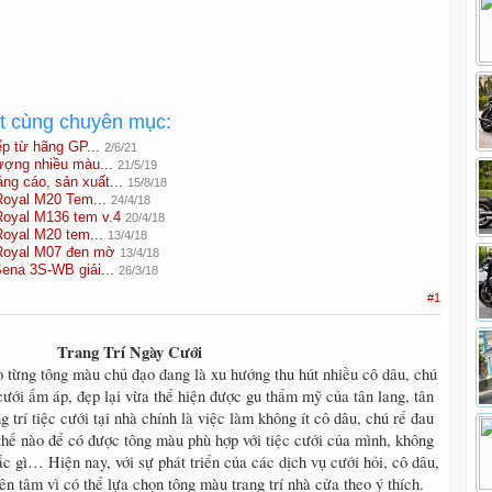
ất cùng chuyên mục:
p từ hãng GP...
2/6/21
lượng nhiều màu...
21/5/19
g cáo, sản xuất...
15/8/18
Royal M20 Tem...
24/4/18
Royal M136 tem v.4
20/4/18
Royal M20 tem...
13/4/18
 Royal M07 đen mờ
13/4/18
Sena 3S-WB giải...
26/3/18
#1
Trang Trí Ngày Cưới
eo từng tông màu chủ đạo đang là xu hướng thu hút nhiều cô dâu, chú
cưới ấm áp, đẹp lại vừa thể hiện được gu thẩm mỹ của tân lang, tân
 trí tiệc cưới tại nhà chính là việc làm không ít cô dâu, chú rể đau
thế nào để có được tông màu phù hợp với tiệc cưới của mình, không
c gì… Hiện nay, với sự phát triển của các dịch vụ cưới hỏi, cô dâu,
ên tâm vì có thể lựa chọn tông màu trang trí nhà cửa theo ý thích.​