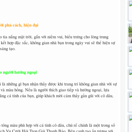
i phá cách, hiện đại
 tia nắng mặt trời, gắn với niềm vui, biểu trưng cho lòng trung
 kết hợp đặc sắc, không gian nhà bạn trong ngày vui sẽ thể hiện sự
sáng tạo.
o người hướng ngoại
 là những gì bạn nhận thấy được khi trang trí không gian nhà với sự
và màu hồng. Nếu là người thích giao tiếp và hướng ngoại, lựa
ăng cá tính của bạn, giúp khách mời cảm thấy gần gũi với cô dâu,
eo tông màu phù hợp với cá tính cô dâu, chú rể chính là một trong số
Dịch Vụ Cưới Hỏi Trọn Gói Thanh Bảo. Bên cạnh tạo ấn tượng với