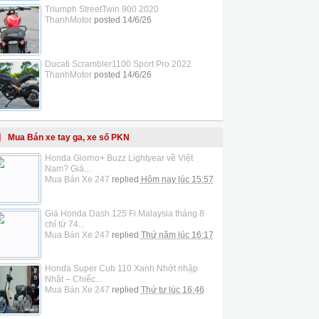
Triumph StreetTwin 900 2020
ThanhMotor
posted
14/6/26
Ducati Scrambler1100 Sport Pro 2022
ThanhMotor
posted
14/6/26
Mua Bán xe tay ga, xe số PKN
Honda Giorno+ Buzz Lightyear về Việt
Nam? Giá...
Mua Bán Xe 247
replied
Hôm nay lúc 15:57
Giá Honda Dash 125 Fi Malaysia tháng 8
chỉ từ 74...
Mua Bán Xe 247
replied
Thứ năm lúc 16:17
Honda Super Cub 110 Xanh Nhớt nhập
Nhật – Chiếc...
Mua Bán Xe 247
replied
Thứ tư lúc 16:46