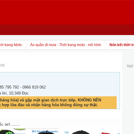
ời trang Moto
Áo quần đi mưa - Thời trang moto - mô hình
Nón kết thời t
/15
.
Nút
85 795 792 - 0966 819 062
ả lời, 10,349 Đọc
hàng hóa) và gặp mặt giao dịch trực tiếp. KHÔNG NÊN
g hợp lừa đảo và nhận hàng hóa không đúng sự thật.
 nét .......