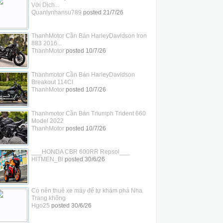
Với Dịch...
Quanlynhansu789
posted
21/7/26
ThanhMotor Cần Bán HarleyDavidson Iron
883 2016...
ThanhMotor
posted
10/7/26
Thanhmotor Cần Bán HarleyDavidson
Breakout 114CI
ThanhMotor
posted
10/7/26
Thanhmotor Cần Bán Triumph Trident 660
Model 2022
ThanhMotor
posted
10/7/26
___HONDA CBR 600RR Repsol___
HITMEN_Bi
posted
30/6/26
Có nên thuê xe máy để tự khám phá Nha
Trang không
Hgo25
posted
30/6/26