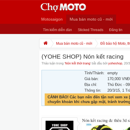
Motosaigon
Mua bán moto cũ - mới
Tìm kiếm diễn đàn
Sticked Threads
Đăng tin
Mua bán moto cũ - mới
Đồ bảo hộ Moto, th
(YOHE SHOP) Nón kết racing
Thảo luận trong '
Nón kết thời trang
' bắt đầu bởi
yoheshop
,
20/3
Tỉnh/Thành:
empty
Giá bán:
170,000 VNĐ
Địa chỉ:
Thủ Đức - 09
Thông tin:
20/3/15
, 1 Tr
CẢNH BÁO! Các bạn nên đến tận nơi xem xe (
chuyển khoản khi chưa gặp mặt, tránh trườn
Nón kết racing đc thêu 3d sắc