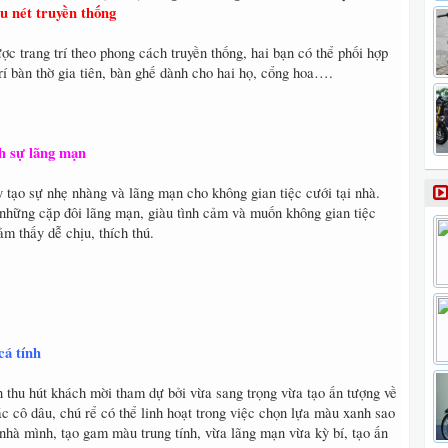
êu nét truyền thống
ợc trang trí theo phong cách truyền thống, hai bạn có thể phối hợp
trí bàn thờ gia tiên, bàn ghế dành cho hai họ, cổng hoa….
ch sự lãng mạn
 tạo sự nhẹ nhàng và lãng mạn cho không gian tiệc cưới tại nhà.
những cặp đôi lãng mạn, giàu tình cảm và muốn không gian tiệc
m thấy dễ chịu, thích thú.
cá tính
 thu hút khách mời tham dự bởi vừa sang trọng vừa tạo ấn tượng về
Các cô dâu, chú rể có thể linh hoạt trong việc chọn lựa màu xanh sao
nhà mình, tạo gam màu trung tính, vừa lãng mạn vừa kỳ bí, tạo ấn