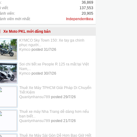
:
36,869
 viết:
137,553
ành viên:
20,905
ành viên mới nhất:
Independentkea
Xe Moto PKL mới đăng bán
KYMCO Sky Town 150: Xe tay ga chinh
phục người...
Kymco
posted
31/7/26
Soi chi tiết xe People R 125 ra mắt tại Việt
Nam,...
Kymco
posted
30/7/26
Thuê Xe Máy TPHCM Giải Pháp Di Chuyển
Tiết Kiệm
Quanlynhansu789
posted
29/7/26
Thuê xe máy Nha Trang dễ dàng hơn nếu
bạn biết...
Quanlynhansu789
posted
21/7/26
Thuê Xe Máy Sài Gòn Dễ Hơn Bao Giờ Hết