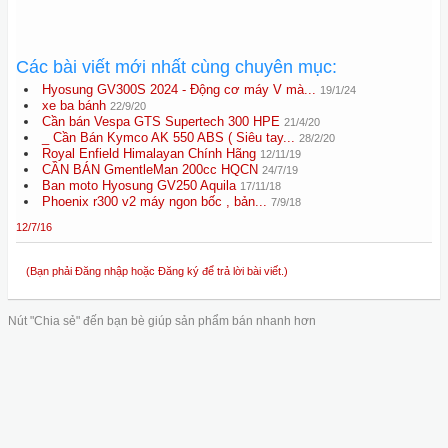
Các bài viết mới nhất cùng chuyên mục:
Hyosung GV300S 2024 - Động cơ máy V mà...
19/1/24
xe ba bánh
22/9/20
Cần bán Vespa GTS Supertech 300 HPE
21/4/20
_ Cần Bán Kymco AK 550 ABS ( Siêu tay...
28/2/20
Royal Enfield Himalayan Chính Hãng
12/11/19
CẦN BÁN GmentleMan 200cc HQCN
24/7/19
Ban moto Hyosung GV250 Aquila
17/11/18
Phoenix r300 v2 máy ngon bốc , bản...
7/9/18
12/7/16
(Bạn phải Đăng nhập hoặc Đăng ký để trả lời bài viết.)
Nút "Chia sẻ" đến bạn bè giúp sản phẩm bán nhanh hơn