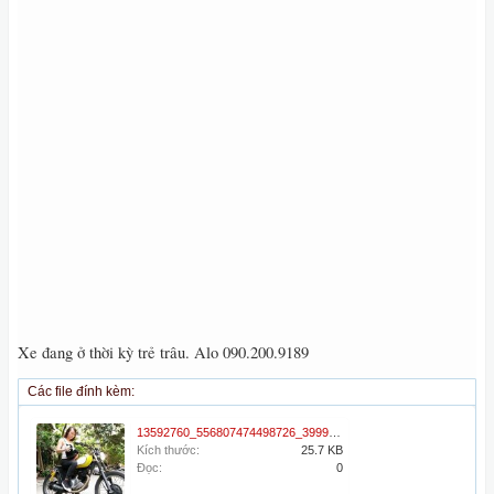
Xe đang ở thời kỳ trẻ trâu. Alo 090.200.9189
Các file đính kèm:
13592760_556807474498726_3999932103327751151_n.jpg
Kích thước:
25.7 KB
Đọc:
0