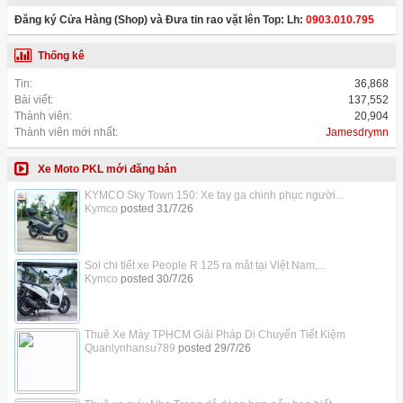
Đăng ký Cửa Hàng (Shop) và Đưa tin rao vặt lên Top: Lh:
0903.010.795
Thống kê
Tin:
36,868
Bài viết:
137,552
Thành viên:
20,904
Thành viên mới nhất:
Jamesdrymn
Xe Moto PKL mới đăng bán
KYMCO Sky Town 150: Xe tay ga chinh phục người...
Kymco
posted
31/7/26
Soi chi tiết xe People R 125 ra mắt tại Việt Nam,...
Kymco
posted
30/7/26
Thuê Xe Máy TPHCM Giải Pháp Di Chuyển Tiết Kiệm
Quanlynhansu789
posted
29/7/26