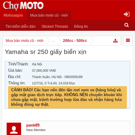
Motosaigon
Mua bán moto cũ - mới
Tìm kiếm diễn đàn
Sticked Threads
Đăng tin
Mua bán moto cũ - mới
...
200cc - 500cc
Yamaha sr 250 giấy biển xịn
Tỉnh/Thành:
Hà Nội
Giá bán:
37,000,000 VNĐ
Địa chỉ:
Thanh Xuân, Hà Nội - 0902009189
Thông tin:
12/7/16
, 0 Trả lời, 14,018 Đọc
CẢNH BÁO! Các bạn nên đến tận nơi xem xe (hàng hóa) và
gặp mặt giao dịch trực tiếp. KHÔNG NÊN chuyển khoản khi
chưa gặp mặt, tránh trường hợp lừa đảo và nhận hàng hóa
không đúng sự thật.
pank89
New Member