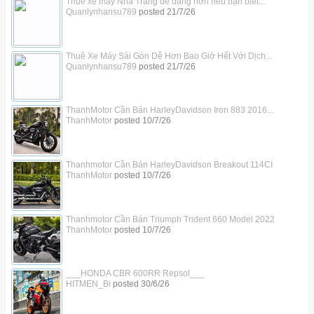
Thuê xe máy Nha Trang dễ dàng hơn nếu bạn biết...
Quanlynhansu789
posted
21/7/26
Thuê Xe Máy Sài Gòn Dễ Hơn Bao Giờ Hết Với Dịch...
Quanlynhansu789
posted
21/7/26
ThanhMotor Cần Bán HarleyDavidson Iron 883 2016...
ThanhMotor
posted
10/7/26
Thanhmotor Cần Bán HarleyDavidson Breakout 114CI
ThanhMotor
posted
10/7/26
Thanhmotor Cần Bán Triumph Trident 660 Model 2022
ThanhMotor
posted
10/7/26
___HONDA CBR 600RR Repsol___
HITMEN_Bi
posted
30/6/26