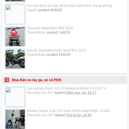
Có nên thuê xe máy để tự khám phá Nha Trang không
Hgo25
posted
30/6/26
Triumph StreetTwin 900 2020
ThanhMotor
posted
14/6/26
Ducati Scrambler1100 Sport Pro 2022
ThanhMotor
posted
14/6/26
Mua Bán xe tay ga, xe số PKN
Giá Honda Dash 125 Fi Malaysia tháng 8 chỉ từ 74...
Mua Bán Xe 247
replied
Hôm qua, lúc 16:17
Honda Super Cub 110 Xanh Nhớt nhập Nhật – Chiếc...
Mua Bán Xe 247
replied
Thứ tư lúc 16:46