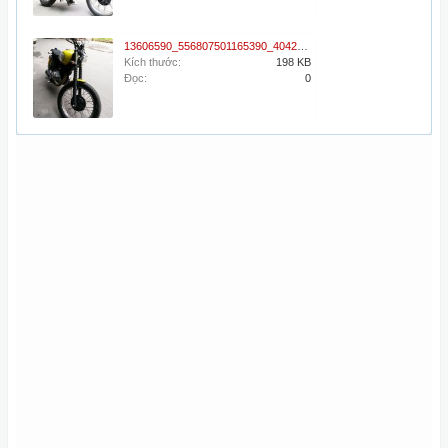
13606590_556807501165390_4042753591302743736_n.jpg
Kích thước:
198 KB
Đọc:
0