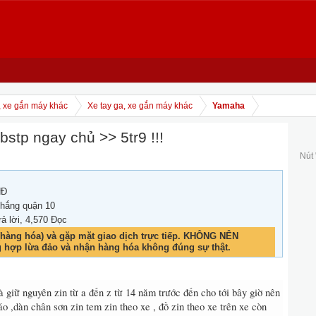
, xe gắn máy khác
Xe tay ga, xe gắn máy khác
Yamaha
stp ngay chủ >> 5tr9 !!!
Nút
NĐ
hắng quận 10
rả lời, 4,570 Đọc
hàng hóa) và gặp mặt giao dịch trực tiếp. KHÔNG NÊN
g hợp lừa đảo và nhận hàng hóa không đúng sự thật.
 giữ nguyên zin từ a đến z từ 14 năm trước đến cho tới bây giờ nên
 áo ,dàn chân sơn zin tem zin theo xe , đồ zin theo xe trên xe còn