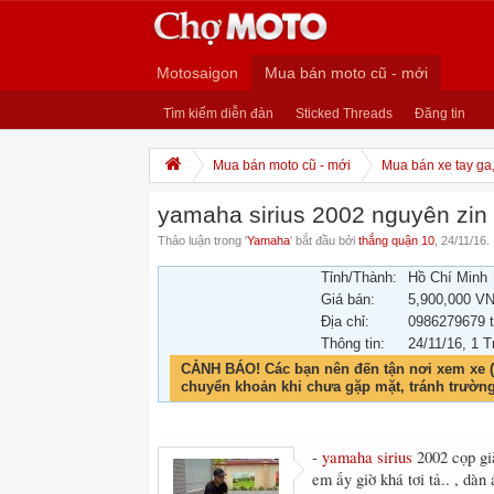
Motosaigon
Mua bán moto cũ - mới
Tìm kiếm diễn đàn
Sticked Threads
Đăng tin
Mua bán moto cũ - mới
Mua bán xe tay ga
yamaha sirius 2002 nguyên zin b
Thảo luận trong '
Yamaha
' bắt đầu bởi
thắng quận 10
,
24/11/16
.
Tỉnh/Thành:
Hồ Chí Minh
Giá bán:
5,900,000 V
Địa chỉ:
0986279679 t
Thông tin:
24/11/16
, 1 T
CẢNH BÁO! Các bạn nên đến tận nơi xem xe (
chuyển khoản khi chưa gặp mặt, tránh trườn
-
yamaha sirius
2002 cọp già
em ấy giờ khá tơi tả.. , dàn