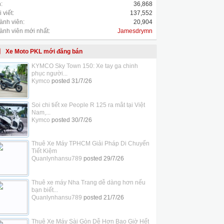
:
36,868
 viết:
137,552
ành viên:
20,904
ành viên mới nhất:
Jamesdrymn
Xe Moto PKL mới đăng bán
KYMCO Sky Town 150: Xe tay ga chinh
phục người...
Kymco
posted
31/7/26
Soi chi tiết xe People R 125 ra mắt tại Việt
Nam,...
Kymco
posted
30/7/26
Thuê Xe Máy TPHCM Giải Pháp Di Chuyển
Tiết Kiệm
Quanlynhansu789
posted
29/7/26
Thuê xe máy Nha Trang dễ dàng hơn nếu
bạn biết...
Quanlynhansu789
posted
21/7/26
Thuê Xe Máy Sài Gòn Dễ Hơn Bao Giờ Hết