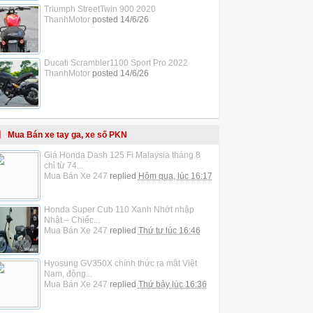
Triumph StreetTwin 900 2020
ThanhMotor
posted
14/6/26
Ducati Scrambler1100 Sport Pro 2022
ThanhMotor
posted
14/6/26
Mua Bán xe tay ga, xe số PKN
Giá Honda Dash 125 Fi Malaysia tháng 8
chỉ từ 74...
Mua Bán Xe 247
replied
Hôm qua, lúc 16:17
Honda Super Cub 110 Xanh Nhớt nhập
Nhật – Chiếc...
Mua Bán Xe 247
replied
Thứ tư lúc 16:46
Hyosung GV350X chính thức ra mắt Việt
Nam, động...
Mua Bán Xe 247
replied
Thứ bảy lúc 16:36