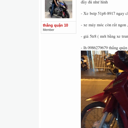
đầy đủ như hình
- Xe bstp 51p8-8917 ngay c
- xe máy móc còn rất ngon 
thắng quận 10
Member
- giá 5tr8 ( mới bằng xe tr
- lh 0986279679 thắng quận