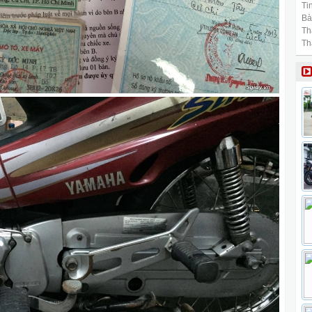
Tin
Bài
Th
Th