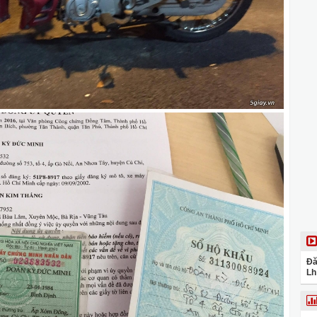
Đă
Lh