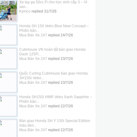
Xe tay ga 50cc Fi cho học sinh cấp 3 – Vì
sao...
Kymco
replied
31/7/26
Honda SH 150 Vetro Blue New Concept –
Phiên bản...
Mua Bán Xe 247
replied
24/7/26
CubHouse VN hoàn tất bàn giao Honda
Dash 125Fi...
Mua Bán Xe 247
replied
23/7/26
Quốc Cường CubHouse bàn giao Honda
SH150i Vetro...
Mua Bán Xe 247
replied
23/7/26
Honda SH150i HMR Vetro Xanh Sapphire –
Phiên bản...
Mua Bán Xe 247
replied
22/7/26
Bàn giao Honda SH Ý 150i Special Edition
màu đen...
Mua Bán Xe 247
replied
22/7/26