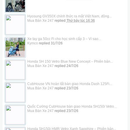
Hyosung GV350X chính thức ra mắt Việt Nam, động...
Mua Bán Xe 247
replied
Thứ bảy lúc 16:36
Xe tay ga 50cc Fi cho học sinh cấp 3 – Vì sao...
Kymco
replied
31/7/26
Honda SH 150 Vetro Blue New Concept – Phiên bản...
Mua Bán Xe 247
replied
24/7/26
CubHouse VN hoàn tất bàn giao Honda Dash 125Fi...
Mua Bán Xe 247
replied
23/7/26
Quốc Cường CubHouse bàn giao Honda SH150i Vetro...
Mua Bán Xe 247
replied
23/7/26
Honda SH150i HMR Vetro Xanh Sapphire – Phiên bản...