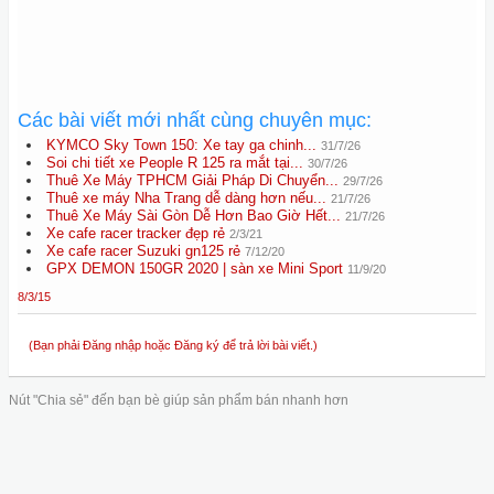
Các bài viết mới nhất cùng chuyên mục:
KYMCO Sky Town 150: Xe tay ga chinh...
31/7/26
Soi chi tiết xe People R 125 ra mắt tại...
30/7/26
Thuê Xe Máy TPHCM Giải Pháp Di Chuyển...
29/7/26
Thuê xe máy Nha Trang dễ dàng hơn nếu...
21/7/26
Thuê Xe Máy Sài Gòn Dễ Hơn Bao Giờ Hết...
21/7/26
Xe cafe racer tracker đẹp rẻ
2/3/21
Xe cafe racer Suzuki gn125 rẻ
7/12/20
GPX DEMON 150GR 2020 | sàn xe Mini Sport
11/9/20
8/3/15
(Bạn phải Đăng nhập hoặc Đăng ký để trả lời bài viết.)
Nút "Chia sẻ" đến bạn bè giúp sản phẩm bán nhanh hơn