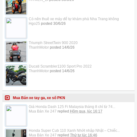
Có nên thuê xe máy để tự khám phá Nha Trang không
Hgo25
posted
30/6/26
Triumph StreetTwin 900 2020
ThanhMotor
posted
14/6/26
Ducati Scrambler1100 Sport Pro 2022
ThanhMotor
posted
14/6/26
Mua Bán xe tay ga, xe số PKN
Giá Honda Dash 125 Fi Malaysia tháng 8 chỉ từ 74...
Mua Bán Xe 247
replied
Hôm qua, lúc 16:17
Honda Super Cub 110 Xanh Nhớt nhập Nhật – Chiếc...
Mua Bán Xe 247
replied
Thứ tư lúc 16:46