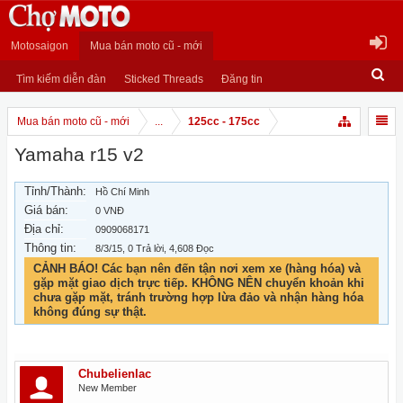
Motosaigon
Mua bán moto cũ - mới
Tìm kiếm diễn đàn
Sticked Threads
Đăng tin
Mua bán moto cũ - mới
...
125cc - 175cc
Yamaha r15 v2
Tỉnh/Thành:
Hồ Chí Minh
Giá bán:
0 VNĐ
Địa chỉ:
0909068171
Thông tin:
8/3/15
, 0 Trả lời, 4,608 Đọc
CẢNH BÁO! Các bạn nên đến tận nơi xem xe (hàng hóa) và
gặp mặt giao dịch trực tiếp. KHÔNG NÊN chuyển khoản khi
chưa gặp mặt, tránh trường hợp lừa đảo và nhận hàng hóa
không đúng sự thật.
Chubelienlac
New Member