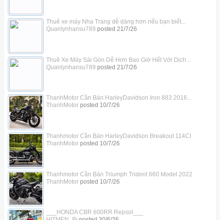
Thuê xe máy Nha Trang dễ dàng hơn nếu bạn biết...
Quanlynhansu789
posted
21/7/26
Thuê Xe Máy Sài Gòn Dễ Hơn Bao Giờ Hết Với Dịch...
Quanlynhansu789
posted
21/7/26
ThanhMotor Cần Bán HarleyDavidson Iron 883 2016...
ThanhMotor
posted
10/7/26
Thanhmotor Cần Bán HarleyDavidson Breakout 114CI
ThanhMotor
posted
10/7/26
Thanhmotor Cần Bán Triumph Trident 660 Model 2022
ThanhMotor
posted
10/7/26
___HONDA CBR 600RR Repsol___
HITMEN_Bi
posted
30/6/26