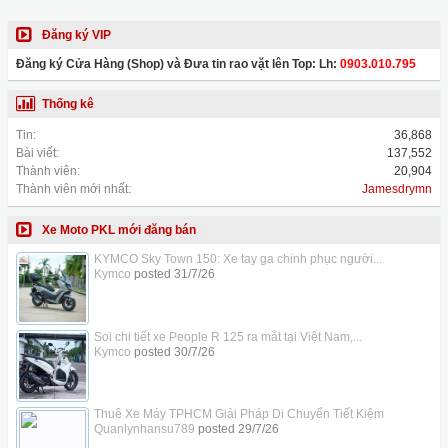
Đăng ký VIP
Đăng ký Cửa Hàng (Shop) và Đưa tin rao vặt lên Top: Lh:
0903.010.795
Thống kê
Tin:
36,868
Bài viết:
137,552
Thành viên:
20,904
Thành viên mới nhất:
Jamesdrymn
Xe Moto PKL mới đăng bán
KYMCO Sky Town 150: Xe tay ga chinh phục người...
Kymco
posted
31/7/26
Soi chi tiết xe People R 125 ra mắt tại Việt Nam,...
Kymco
posted
30/7/26
Thuê Xe Máy TPHCM Giải Pháp Di Chuyển Tiết Kiệm
Quanlynhansu789
posted
29/7/26