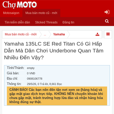
Motosaigon
Mua bán moto cũ - mới
Tìm kiếm diễn đàn
Sticked Threads
Đăng tin
Mua bán moto cũ - mới
...
Yamaha
Yamaha 135LC SE Red Titan Có Gì Hấp
Dẫn Mà Dân Chơi Underbone Quan Tâm
Nhiều Đến Vậy?
Tỉnh/Thành:
empty
Giá bán:
0 VNĐ
Địa chỉ:
0908106778
Thông tin:
29/5/26
, 0 Trả lời, 8,661 Đọc
CẢNH BÁO! Các bạn nên đến tận nơi xem xe (hàng hóa) và
gặp mặt giao dịch trực tiếp. KHÔNG NÊN chuyển khoản khi
chưa gặp mặt, tránh trường hợp lừa đảo và nhận hàng hóa
không đúng sự thật.