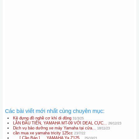
Các bài viết mới nhất cùng chuyên mục:
Kệ đựng đồ nghề cơ khí di động
31/3/25
LẦN ĐẦU TIÊN, YAMAHA MT-09 VỚI DEAL CỰC...
26/12/23
Dịch vụ bảo dưỡng xe máy Yamaha tại cửa...
18/11/23
cần mua xe yamaha tricity 125cc
23/7/22
___[ Cần Bán ]___YAMAHA Ya Z125...
25/10/21