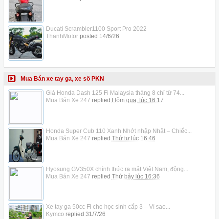
Ducati Scrambler1100 Sport Pro 2022
ThanhMotor
posted
14/6/26
Mua Bán xe tay ga, xe số PKN
Giá Honda Dash 125 Fi Malaysia tháng 8 chỉ từ 74...
Mua Bán Xe 247
replied
Hôm qua, lúc 16:17
Honda Super Cub 110 Xanh Nhớt nhập Nhật – Chiếc...
Mua Bán Xe 247
replied
Thứ tư lúc 16:46
Hyosung GV350X chính thức ra mắt Việt Nam, động...
Mua Bán Xe 247
replied
Thứ bảy lúc 16:36
Xe tay ga 50cc Fi cho học sinh cấp 3 – Vì sao...
Kymco
replied
31/7/26