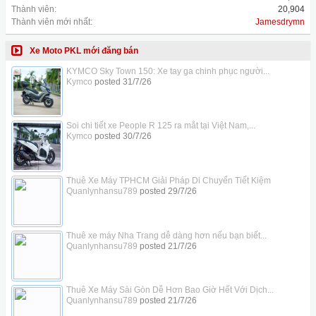
Thành viên:
20,904
Thành viên mới nhất:
Jamesdrymn
Xe Moto PKL mới đăng bán
KYMCO Sky Town 150: Xe tay ga chinh phục người...
Kymco
posted
31/7/26
Soi chi tiết xe People R 125 ra mắt tại Việt Nam,...
Kymco
posted
30/7/26
Thuê Xe Máy TPHCM Giải Pháp Di Chuyển Tiết Kiệm
Quanlynhansu789
posted
29/7/26
Thuê xe máy Nha Trang dễ dàng hơn nếu bạn biết...
Quanlynhansu789
posted
21/7/26
Thuê Xe Máy Sài Gòn Dễ Hơn Bao Giờ Hết Với Dịch...
Quanlynhansu789
posted
21/7/26