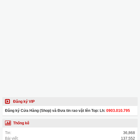
Đăng ký VIP
Đăng ký Cửa Hàng (Shop) và Đưa tin rao vặt lên Top: Lh:
0903.010.795
Thống kê
Tin:
36,868
Bài viết:
137,552