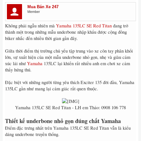
Mua Bán Xe 247
Member
Không phải ngẫu nhiên mà
Yamaha 135LC SE Red Titan
đang trở
thành một trong những mẫu underbone nhập khẩu được cộng đồng
biker nhắc đến nhiều thời gian gần đây.
Giữa thời điểm thị trường chủ yếu tập trung vào xe côn tay phân khối
lớn, sự xuất hiện của một mẫu underbone nhỏ gọn, nhẹ và giàu cảm
xúc lái như
Yamaha
135LC lại khiến rất nhiều anh em chơi xe cảm
thấy hứng thú.
Đặc biệt với những người từng yêu thích Exciter 135 đời đầu, Yamaha
135LC gần như mang lại cảm giác rất quen thuộc.
Yamaha 135LC SE Red Titan - LH em Thảo: 0908 106 778​
Thiết kế underbone nhỏ gọn đúng chất Yamaha
Điểm đặc trưng nhất trên Yamaha 135LC SE Red Titan vẫn là kiểu
dáng underbone truyền thống.