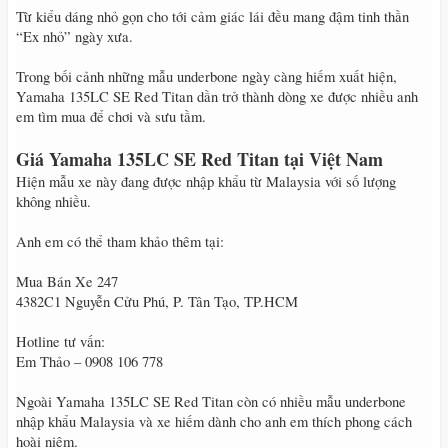
Từ kiểu dáng nhỏ gọn cho tới cảm giác lái đều mang đậm tinh thần
“Ex nhỏ” ngày xưa.
Trong bối cảnh những mẫu underbone ngày càng hiếm xuất hiện,
Yamaha 135LC SE Red Titan dần trở thành dòng xe được nhiều anh
em tìm mua để chơi và sưu tầm.
Giá Yamaha 135LC SE Red Titan tại Việt Nam
Hiện mẫu xe này đang được nhập khẩu từ Malaysia với số lượng
không nhiều.
Anh em có thể tham khảo thêm tại:
Mua Bán Xe 247
4382C1 Nguyễn Cửu Phú, P. Tân Tạo, TP.HCM
Hotline tư vấn:
Em Thảo – 0908 106 778
Ngoài Yamaha 135LC SE Red Titan còn có nhiều mẫu underbone
nhập khẩu Malaysia và xe hiếm dành cho anh em thích phong cách
hoài niệm.