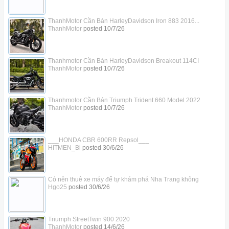
ThanhMotor Cần Bán HarleyDavidson Iron 883 2016...
ThanhMotor
posted
10/7/26
Thanhmotor Cần Bán HarleyDavidson Breakout 114CI
ThanhMotor
posted
10/7/26
Thanhmotor Cần Bán Triumph Trident 660 Model 2022
ThanhMotor
posted
10/7/26
___HONDA CBR 600RR Repsol___
HITMEN_Bi
posted
30/6/26
Có nên thuê xe máy để tự khám phá Nha Trang không
Hgo25
posted
30/6/26
Triumph StreetTwin 900 2020
ThanhMotor
posted
14/6/26