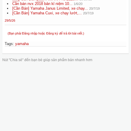
Cần bán nvx 2018 bản kỉ niệm 10...
1/6/20
[Cần Bán] Yamaha Janus Limited, xe chạy...
20/7/19
[Cần Bán] Yamaha Cuxi, xe chạy lướt,...
20/7/19
29/5/26
(Bạn phải Đăng nhập hoặc Đăng ký để trả lời bài viết.)
Tags
:
yamaha
Nút "Chia sẻ" đến bạn bè giúp sản phẩm bán nhanh hơn