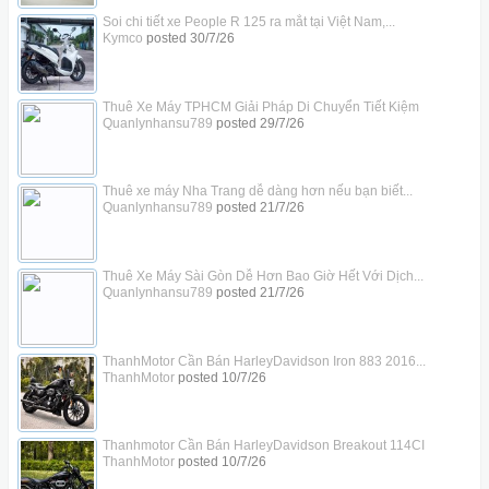
Soi chi tiết xe People R 125 ra mắt tại Việt Nam,...
Kymco
posted
30/7/26
Thuê Xe Máy TPHCM Giải Pháp Di Chuyển Tiết Kiệm
Quanlynhansu789
posted
29/7/26
Thuê xe máy Nha Trang dễ dàng hơn nếu bạn biết...
Quanlynhansu789
posted
21/7/26
Thuê Xe Máy Sài Gòn Dễ Hơn Bao Giờ Hết Với Dịch...
Quanlynhansu789
posted
21/7/26
ThanhMotor Cần Bán HarleyDavidson Iron 883 2016...
ThanhMotor
posted
10/7/26
Thanhmotor Cần Bán HarleyDavidson Breakout 114CI
ThanhMotor
posted
10/7/26