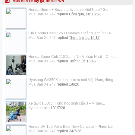
Mua Bán xe tay ga, xe số PKN
Honda Giorno+ Buzz Lightyear về Việt Nam? Giá...
Mua Bán Xe 247
replied
Hôm qua, lúc 15:57
Giá Honda Dash 125 Fi Malaysia tháng 8 chỉ từ 74...
Mua Bán Xe 247
replied
Thứ năm lúc 16:17
Honda Super Cub 110 Xanh Nhớt nhập Nhật – Chiếc...
Mua Bán Xe 247
replied
Thứ tư lúc 16:46
Hyosung GV350X chính thức ra mắt Việt Nam, động...
Mua Bán Xe 247
replied
1/8/26
Xe tay ga 50cc Fi cho học sinh cấp 3 – Vì sao...
Kymco
replied
31/7/26
Honda SH 150 Vetro Blue New Concept – Phiên bản...
Mua Bán Xe 247
replied
24/7/26