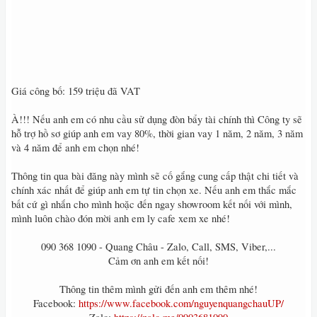
Giá công bố: 159 triệu đã VAT
À!!! Nếu anh em có nhu cầu sử dụng đòn bẩy tài chính thì Công ty sẽ
hỗ trợ hồ sơ giúp anh em vay 80%, thời gian vay 1 năm, 2 năm, 3 năm
và 4 năm để anh em chọn nhé!
Thông tin qua bài đăng này mình sẽ cố gắng cung cấp thật chi tiết và
chính xác nhất để giúp anh em tự tin chọn xe. Nếu anh em thắc mắc
bất cứ gì nhắn cho mình hoặc đến ngay showroom kết nối với mình,
mình luôn chào đón mời anh em ly cafe xem xe nhé!
090 368 1090 - Quang Châu - Zalo, Call, SMS, Viber,...
Cảm ơn anh em kết nối!
Thông tin thêm mình gửi đến anh em thêm nhé!
Facebook:
https://www.facebook.com/nguyenquangchauUP/