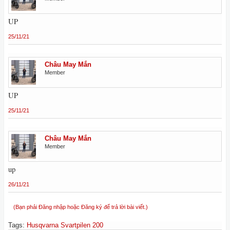
UP
25/11/21
Châu May Mắn
Member
UP
25/11/21
Châu May Mắn
Member
up
26/11/21
(Bạn phải Đăng nhập hoặc Đăng ký để trả lời bài viết.)
Tags
:
Husqvarna Svartpilen 200