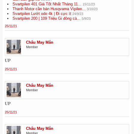
Svartpilen 401 Giá Tốt Nhất Tháng 11...
15/11/23
Thanh Motor cần bán Husqvarna Vipilen...
3/10/23
Svartpilen Lướt odo 4k | Đi cực ít
24/9/23
Svartpilen 200 | 109 Triệu Gi đông cà...
5/9/23
25/11/21
Châu May Mắn
Member
UP
25/11/21
Châu May Mắn
Member
UP
25/11/21
Châu May Mắn
Member