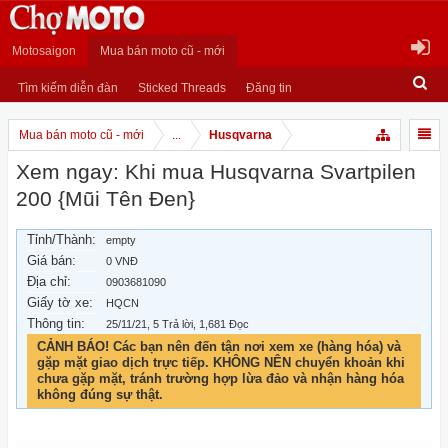
Motosaigon
Mua bán moto cũ - mới
Tìm kiếm diễn đàn
Sticked Threads
Đăng tin
Mua bán moto cũ - mới
...
Husqvarna
Xem ngay: Khi mua Husqvarna Svartpilen
200 {Mũi Tên Đen}
Tỉnh/Thành:
empty
Giá bán:
0 VNĐ
Địa chỉ:
0903681090
Giấy tờ xe:
HQCN
Thông tin:
25/11/21
, 5 Trả lời, 1,681 Đọc
CẢNH BÁO! Các bạn nên đến tận nơi xem xe (hàng hóa) và
gặp mặt giao dịch trực tiếp. KHÔNG NÊN chuyển khoản khi
chưa gặp mặt, tránh trường hợp lừa đảo và nhận hàng hóa
không đúng sự thật.