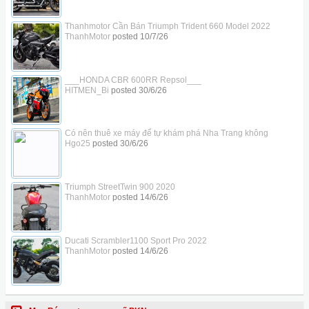
Thanhmotor Cần Bán Triumph Trident 660 Model 2022
ThanhMotor
posted
10/7/26
___HONDA CBR 600RR Repsol___
HITMEN_Bi
posted
30/6/26
Có nên thuê xe máy để tự khám phá Nha Trang không
Hgo25
posted
30/6/26
Triumph StreetTwin 900 2020
ThanhMotor
posted
14/6/26
Ducati Scrambler1100 Sport Pro 2022
ThanhMotor
posted
14/6/26