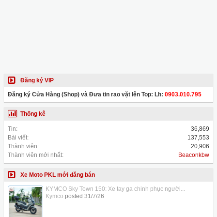
Đăng ký VIP
Đăng ký Cửa Hàng (Shop) và Đưa tin rao vặt lên Top: Lh:
0903.010.795
Thống kê
Tin:
36,869
Bài viết:
137,553
Thành viên:
20,906
Thành viên mới nhất:
Beaconkbw
Xe Moto PKL mới đăng bán
KYMCO Sky Town 150: Xe tay ga chinh phục người...
Kymco
posted
31/7/26