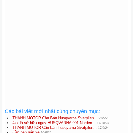
Các bài viết mới nhất cùng chuyên mục:
THANH MOTOR Cần Bán Husqvarna Svatpilen...
23/5/25
4xx là sở hữu ngay HUSQVARNA 901 Norden...
17/10/24
THANH MOTOR Cần bán Husqvarna Svatpilen...
17/9/24
Cần bán gấp xe
10/6/24