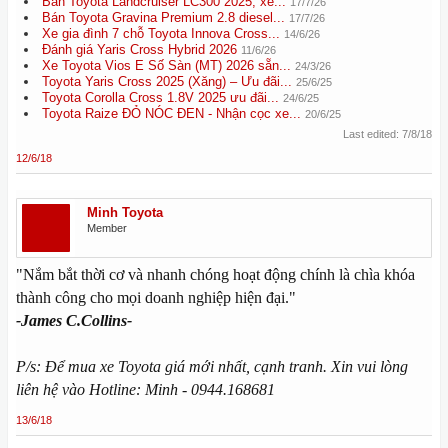
Bán Toyota Landcruiser LC300 2025, xe...
17/7/26
Bán Toyota Gravina Premium 2.8 diesel...
17/7/26
Xe gia đình 7 chỗ Toyota Innova Cross...
14/6/26
Đánh giá Yaris Cross Hybrid 2026
11/6/26
Xe Toyota Vios E Số Sàn (MT) 2026 sẵn...
24/3/26
Toyota Yaris Cross 2025 (Xăng) – Ưu đãi...
25/6/25
Toyota Corolla Cross 1.8V 2025 ưu đãi...
24/6/25
Toyota Raize ĐỎ NÓC ĐEN - Nhận cọc xe...
20/6/25
Last edited:
7/8/18
12/6/18
Minh Toyota
Member
"Nắm bắt thời cơ và nhanh chóng hoạt động chính là chìa khóa
thành công cho mọi doanh nghiệp hiện đại."
-James C.Collins-
P/s: Để mua xe Toyota giá mới nhất, cạnh tranh. Xin vui lòng
liên hệ vào Hotline: Minh - 0944.168681
13/6/18