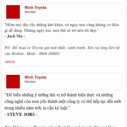
Minh Toyota
Member
"Hôm nay đầy rẫy những khó khăn, và ngày mai cũng không có điều
gì dễ dàng. Nhưng ngày kia, mọi thứ sẽ trở nên tốt đẹp."
- Jack Ma -
P/s: Để mua xe Toyota giá mới nhất, cạnh tranh. Xin vui lòng liên hệ
vào Hotline: Minh - 0944.168681
14/6/18
Minh Toyota
Member
"Để biến những ý tưởng thú vị trở thành hiện thực và những
công nghệ còn non yếu thành một công ty có thể tiếp tục đổi mới
trong nhiều năm trời, ta cần kỷ luật."
-
STEVE JOBS -