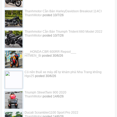
Thanhmotor Cần Bán HarleyDavidson Breakout 114CI
ThanhMotor
posted
10/7/26
Thanhmotor Cần Bán Triumph Trident 660 Model 2022
ThanhMotor
posted
10/7/26
___HONDA CBR 600RR Repsol___
HITMEN_Bi
posted
30/6/26
Có nên thuê xe máy để tự khám phá Nha Trang không
Hgo25
posted
30/6/26
Triumph StreetTwin 900 2020
ThanhMotor
posted
14/6/26
Ducati Scrambler1100 Sport Pro 2022
ThanhMotor
posted
14/6/26