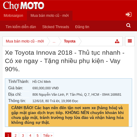
Motosaigon
Mua bán moto cũ - mới
Tìm kiếm diễn đàn
Sticked Threads
Đăng tin
Mua bán moto cũ - mới
...
Toyota
Xe Toyota Innova 2018 - Thủ tục nhanh -
Có xe ngay - Tặng nhiều phụ kiện - Vay
90%.
Tỉnh/Thành:
Hồ Chí Minh
Giá bán:
690,000,000 VNĐ
Địa chỉ:
806 Nguyễn Văn Linh, P. Tân Phú, Q.7, HCM - 0944.168681
Thông tin:
12/6/18
, 80 Trả lời, 19,998 Đọc
CẢNH BÁO! Các bạn nên đến tận nơi xem xe (hàng hóa) và
gặp mặt giao dịch trực tiếp. KHÔNG NÊN chuyển khoản khi
chưa gặp mặt, tránh trường hợp lừa đảo và nhận hàng hóa
không đúng sự thật.
1
2
3
4
5
Tiếp >