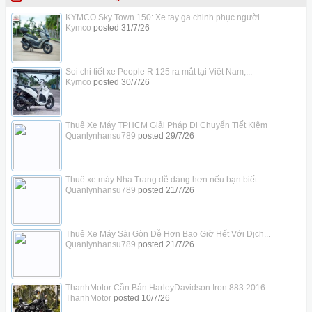
KYMCO Sky Town 150: Xe tay ga chinh phục người...
Kymco
posted
31/7/26
Soi chi tiết xe People R 125 ra mắt tại Việt Nam,...
Kymco
posted
30/7/26
Thuê Xe Máy TPHCM Giải Pháp Di Chuyển Tiết Kiệm
Quanlynhansu789
posted
29/7/26
Thuê xe máy Nha Trang dễ dàng hơn nếu bạn biết...
Quanlynhansu789
posted
21/7/26
Thuê Xe Máy Sài Gòn Dễ Hơn Bao Giờ Hết Với Dịch...
Quanlynhansu789
posted
21/7/26
ThanhMotor Cần Bán HarleyDavidson Iron 883 2016...
ThanhMotor
posted
10/7/26