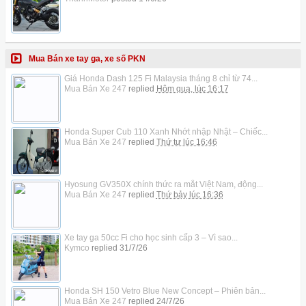
Mua Bán xe tay ga, xe số PKN
Giá Honda Dash 125 Fi Malaysia tháng 8 chỉ từ 74...
Mua Bán Xe 247
replied
Hôm qua, lúc 16:17
Honda Super Cub 110 Xanh Nhớt nhập Nhật – Chiếc...
Mua Bán Xe 247
replied
Thứ tư lúc 16:46
Hyosung GV350X chính thức ra mắt Việt Nam, động...
Mua Bán Xe 247
replied
Thứ bảy lúc 16:36
Xe tay ga 50cc Fi cho học sinh cấp 3 – Vì sao...
Kymco
replied
31/7/26
Honda SH 150 Vetro Blue New Concept – Phiên bản...
Mua Bán Xe 247
replied
24/7/26