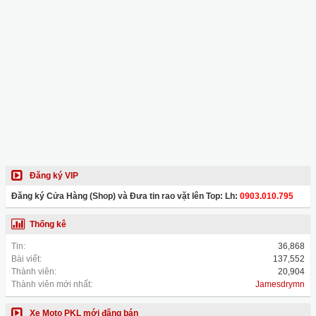
Đăng ký VIP
Đăng ký Cửa Hàng (Shop) và Đưa tin rao vặt lên Top: Lh:
0903.010.795
Thống kê
Tin:
36,868
Bài viết:
137,552
Thành viên:
20,904
Thành viên mới nhất:
Jamesdrymn
Xe Moto PKL mới đăng bán