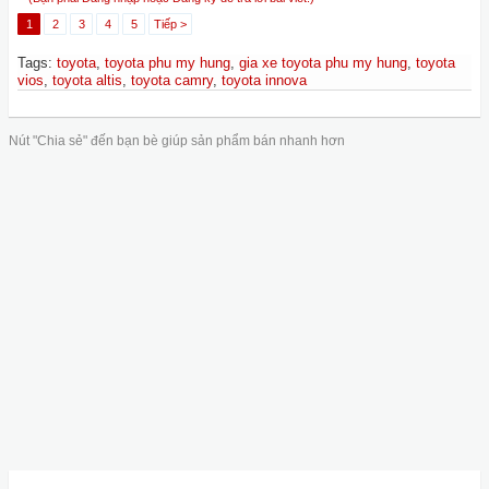
1
2
3
4
5
Tiếp >
Tags
:
toyota
,
toyota phu my hung
,
gia xe toyota phu my hung
,
toyota
vios
,
toyota altis
,
toyota camry
,
toyota innova
Nút "Chia sẻ" đến bạn bè giúp sản phẩm bán nhanh hơn