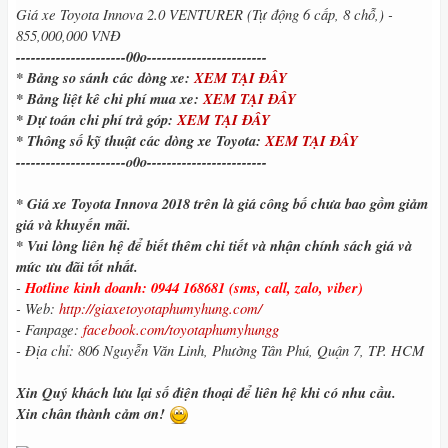
Giá xe Toyota Innova
2.0 VENTURER (Tự động 6 cấp, 8 chỗ,) -
855,000,000 VNĐ
----------------------00o------------------------
* Bảng so sánh các dòng xe:
XEM TẠI ĐÂY
* Bảng liệt kê chi phí mua xe:
XEM TẠI ĐÂY
* Dự toán chi phí trả góp:
XEM TẠI ĐÂY
* Thông số kỹ thuật các dòng xe Toyota:
XEM TẠI ĐÂY
----------------------o0o------------------------
* Giá xe Toyota Innova 2018 trên là giá công bố chưa bao gồm giảm
giá và khuyến mãi.
* Vui lòng liên hệ để biết thêm chi tiết và nhận chính sách giá và
mức ưu đãi tốt nhất.
-
Hotline kinh doanh: 0944 168681 (sms, call, zalo, viber)
- Web:
http://giaxetoyotaphumyhung.com/
- Fanpage:
facebook.com/toyotaphumyhungg
- Địa chỉ: 806 Nguyễn Văn Linh, Phường Tân Phú, Quận 7, TP. HCM
Xin Quý khách lưu lại số điện thoại để liên hệ khi có nhu cầu.
Xin chân thành cảm ơn!