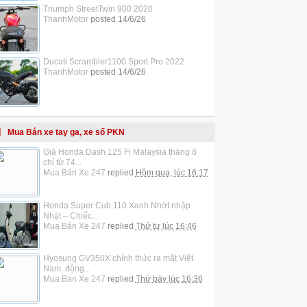
Triumph StreetTwin 900 2020
ThanhMotor
posted
14/6/26
Ducati Scrambler1100 Sport Pro 2022
ThanhMotor
posted
14/6/26
Mua Bán xe tay ga, xe số PKN
Giá Honda Dash 125 Fi Malaysia tháng 8
chỉ từ 74...
Mua Bán Xe 247
replied
Hôm qua, lúc 16:17
Honda Super Cub 110 Xanh Nhớt nhập
Nhật – Chiếc...
Mua Bán Xe 247
replied
Thứ tư lúc 16:46
Hyosung GV350X chính thức ra mắt Việt
Nam, động...
Mua Bán Xe 247
replied
Thứ bảy lúc 16:36