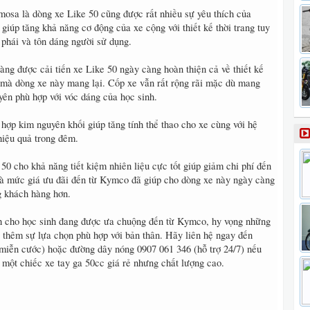
sa là dòng xe Like 50 cũng được rất nhiều sự yêu thích của
giúp tăng khả năng cơ động của xe cộng với thiết kế thời trang tuy
 phái và tôn dáng người sử dụng.
ng được cải tiến xe Like 50 ngày càng hoàn thiện cả về thiết kế
i mà dòng xe này mang lại. Cốp xe vẫn rất rộng rãi mặc dù mang
 yên phù hợp với vóc dáng của học sinh.
hợp kim nguyên khối giúp tăng tính thể thao cho xe cùng với hệ
iệu quả trong đêm.
0 cho khả năng tiết kiệm nhiên liệu cực tốt giúp giảm chi phí đến
 là mức giá ưu đãi đến từ Kymco đã giúp cho dòng xe này ngày càng
g khách hàng hơn.
h cho học sinh đang được ưa chuộng đến từ Kymco, hy vọng những
ó thêm sự lựa chọn phù hợp với bản thân. Hãy liên hệ ngay đến
iễn cước) hoặc đường dây nóng 0907 061 346 (hỗ trợ 24/7) nếu
 một chiếc xe tay ga 50cc giá rẻ nhưng chất lượng cao.