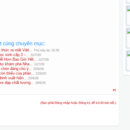
ất cùng chuyên mục:
hức ra mắt Việt...
Thứ bảy lúc 16:36
ọc sinh cấp 3 –...
31/7/26
ễ Hơn Bao Giờ Hết...
12/7/26
tự khám phá Nha...
12/7/26
chọn đáng chú ý...
25/6/26
òn thiếu của phân...
23/6/26
binh xuất hiện...
23/6/26
e đạp chất lượng...
18/6/26
#1
(Bạn phải Đăng nhập hoặc Đăng ký để trả lời bài viết.)