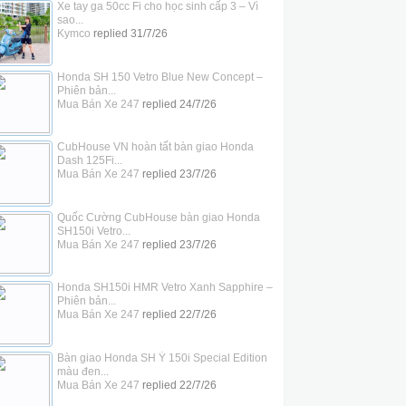
Xe tay ga 50cc Fi cho học sinh cấp 3 – Vì
sao...
Kymco
replied
31/7/26
Honda SH 150 Vetro Blue New Concept –
Phiên bản...
Mua Bán Xe 247
replied
24/7/26
CubHouse VN hoàn tất bàn giao Honda
Dash 125Fi...
Mua Bán Xe 247
replied
23/7/26
Quốc Cường CubHouse bàn giao Honda
SH150i Vetro...
Mua Bán Xe 247
replied
23/7/26
Honda SH150i HMR Vetro Xanh Sapphire –
Phiên bản...
Mua Bán Xe 247
replied
22/7/26
Bàn giao Honda SH Ý 150i Special Edition
màu đen...
Mua Bán Xe 247
replied
22/7/26