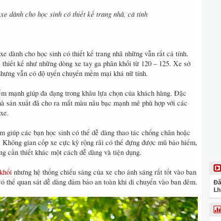
 dành cho học sinh có thiết kế trang nhã, cá tính
 dành cho học sinh có thiết kế trang nhã những vẫn rất cá tính.
 thiết kế như những dòng xe tay ga phân khối từ 120 – 125. Xe sở
nhưng vẫn có độ uyển chuyển mềm mại khá nữ tính.
ểm mạnh giúp đa dạng trong khâu lựa chọn của khách hàng. Đặc
nhà sản xuất đã cho ra mắt màu nâu bạc mạnh mẽ phù hợp với các
xe.
m giúp các bạn học sinh có thể dễ dàng thao tác chống chân hoặc
g. Không gian cốp xe cực kỳ rộng rãi có thể đựng được mũ bảo hiểm,
ùng cần thiết khác một cách dễ dàng và tiện dụng.
khối
nhưng hệ thống chiếu sáng của xe cho ánh sáng rất tốt vào ban
có thể quan sát dễ dàng đảm bảo an toàn khi di chuyển vào ban đêm.
Đă
Lh