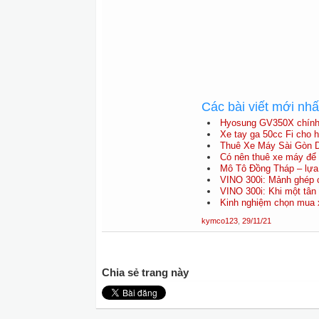
Các bài viết mới nh
Hyosung GV350X chính t
Xe tay ga 50cc Fi cho h
Thuê Xe Máy Sài Gòn D
Có nên thuê xe máy để 
Mô Tô Đồng Tháp – lựa 
VINO 300i: Mảnh ghép c
VINO 300i: Khi một tân 
Kinh nghiệm chọn mua x
kymco123
,
29/11/21
Chia sẻ trang này