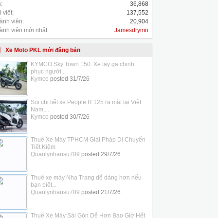
:
36,868
 viết:
137,552
ành viên:
20,904
ành viên mới nhất:
Jamesdrymn
Xe Moto PKL mới đăng bán
KYMCO Sky Town 150: Xe tay ga chinh
phục người...
Kymco
posted
31/7/26
Soi chi tiết xe People R 125 ra mắt tại Việt
Nam,...
Kymco
posted
30/7/26
Thuê Xe Máy TPHCM Giải Pháp Di Chuyển
Tiết Kiệm
Quanlynhansu789
posted
29/7/26
Thuê xe máy Nha Trang dễ dàng hơn nếu
bạn biết...
Quanlynhansu789
posted
21/7/26
Thuê Xe Máy Sài Gòn Dễ Hơn Bao Giờ Hết