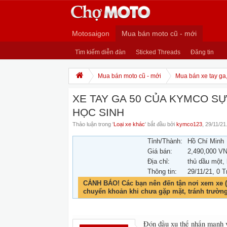
Motosaigon
Mua bán moto cũ - mới
Tìm kiếm diễn đàn
Sticked Threads
Đăng tin
Mua bán moto cũ - mới
Mua bán xe tay ga
XE TAY GA 50 CỦA KYMCO S
HỌC SINH
Thảo luận trong '
Loại xe khác
' bắt đầu bởi
kymco123
,
29/11/21
Tỉnh/Thành:
Hồ Chí Minh
Giá bán:
2,490,000 V
Địa chỉ:
thủ dầu một,
Thông tin:
29/11/21
, 0 T
CẢNH BÁO! Các bạn nên đến tận nơi xem xe (
chuyển khoản khi chưa gặp mặt, tránh trườn
Đón đầu xu thế nhấn mạnh v