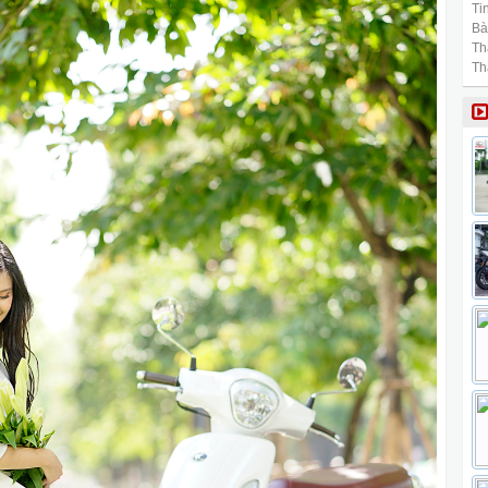
Tin
Bài
Th
Th