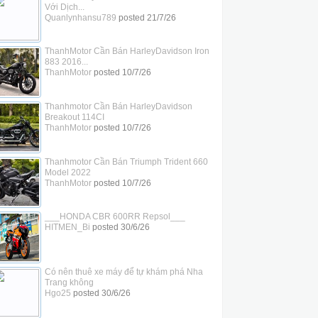
Với Dịch...
Quanlynhansu789
posted
21/7/26
ThanhMotor Cần Bán HarleyDavidson Iron
883 2016...
ThanhMotor
posted
10/7/26
Thanhmotor Cần Bán HarleyDavidson
Breakout 114CI
ThanhMotor
posted
10/7/26
Thanhmotor Cần Bán Triumph Trident 660
Model 2022
ThanhMotor
posted
10/7/26
___HONDA CBR 600RR Repsol___
HITMEN_Bi
posted
30/6/26
Có nên thuê xe máy để tự khám phá Nha
Trang không
Hgo25
posted
30/6/26