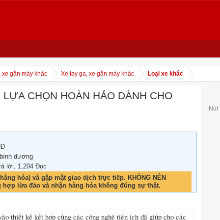
, xe gắn máy khác
Xe tay ga, xe gắn máy khác
Loại xe khác
Ự LỰA CHỌN HOÀN HẢO DÀNH CHO
Nút
.
NĐ
 bình dương
rả lời, 1,204 Đọc
hàng hóa) và gặp mặt giao dịch trực tiếp. KHÔNG NÊN
g hợp lừa đảo và nhận hàng hóa không đúng sự thật.
ào thiết kế kết hợp cùng các công nghệ tiện ích đã giúp cho các