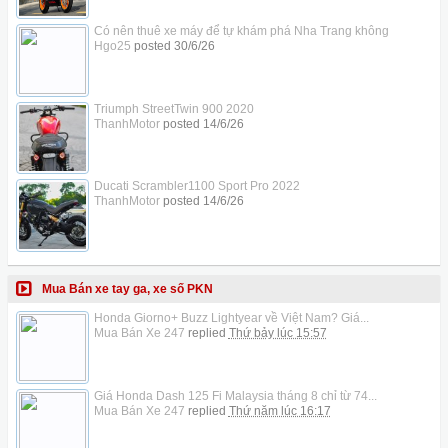
Có nên thuê xe máy để tự khám phá Nha Trang không
Hgo25
posted
30/6/26
Triumph StreetTwin 900 2020
ThanhMotor
posted
14/6/26
Ducati Scrambler1100 Sport Pro 2022
ThanhMotor
posted
14/6/26
Mua Bán xe tay ga, xe số PKN
Honda Giorno+ Buzz Lightyear về Việt Nam? Giá...
Mua Bán Xe 247
replied
Thứ bảy lúc 15:57
Giá Honda Dash 125 Fi Malaysia tháng 8 chỉ từ 74...
Mua Bán Xe 247
replied
Thứ năm lúc 16:17