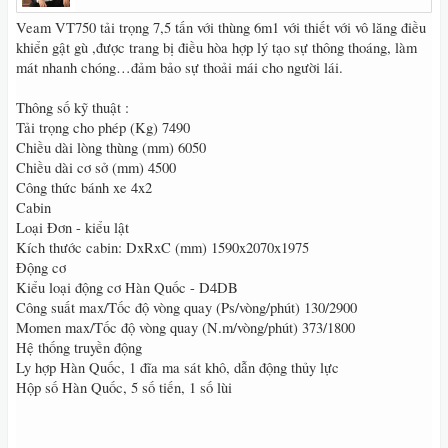
Veam VT750 tải trọng 7,5 tấn với thùng 6m1 với thiết với vô lăng điều
khiển gật gù ,được trang bị điều hòa hợp lý tạo sự thông thoáng, làm
mát nhanh chóng…đảm bảo sự thoải mái cho người lái.
Thông số kỹ thuật :
Tải trọng cho phép (Kg) 7490
Chiều dài lòng thùng (mm) 6050
Chiều dài cơ sở (mm) 4500
Công thức bánh xe 4x2
Cabin
Loại Đơn - kiểu lật
Kích thước cabin: DxRxC (mm) 1590x2070x1975
Động cơ
Kiểu loại động cơ Hàn Quốc - D4DB
Công suất max/Tốc độ vòng quay (Ps/vòng/phút) 130/2900
Momen max/Tốc độ vòng quay (N.m/vòng/phút) 373/1800
Hệ thống truyền động
Ly hợp Hàn Quốc, 1 đĩa ma sát khô, dẫn động thủy lực
Hộp số Hàn Quốc, 5 số tiến, 1 số lùi