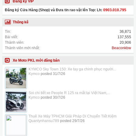
Đăng ký VIP
Đăng ký Cửa Hàng (Shop) và Đưa tin rao vặt lên Top: Lh:
0903.010.795
Thống kê
Tin:
36,871
Bài viết:
137,555
Thành viên:
20,906
Thành viên mới nhất:
Beaconkbw
Xe Moto PKL mới đăng bán
KYMCO Sky Town 150: Xe tay ga chinh phục người...
Kymco
posted
31/7/26
Soi chi tiết xe People R 125 ra mắt tại Việt Nam,...
Kymco
posted
30/7/26
Thuê Xe Máy TPHCM Giải Pháp Di Chuyển Tiết Kiệm
Quanlynhansu789
posted
29/7/26