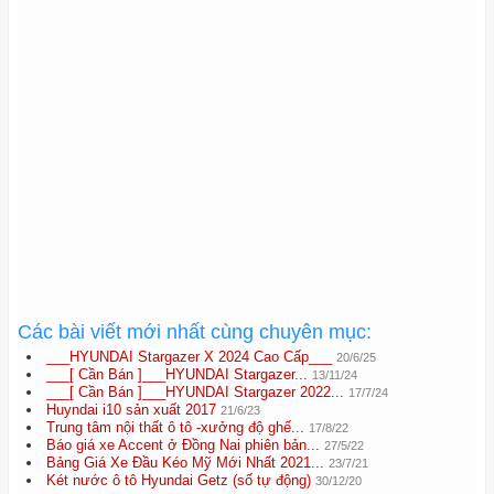
Các bài viết mới nhất cùng chuyên mục:
___HYUNDAI Stargazer X 2024 Cao Cấp___
20/6/25
___[ Cần Bán ]___HYUNDAI Stargazer...
13/11/24
___[ Cần Bán ]___HYUNDAI Stargazer 2022...
17/7/24
Huyndai i10 sản xuất 2017
21/6/23
Trung tâm nội thất ô tô -xưởng độ ghế...
17/8/22
Báo giá xe Accent ở Đồng Nai phiên bản...
27/5/22
Bảng Giá Xe Đầu Kéo Mỹ Mới Nhất 2021...
23/7/21
Két nước ô tô Hyundai Getz (số tự động)
30/12/20