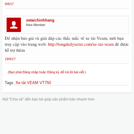
9/8/17
xetaichinhhang
New Member
Để nhận báo giá và giải đáp các thắc mắc về xe tải Veam, mời bạn
truy cập vào trang web:
http://tongdailyxetai.com/xe-tai-veam
đê được
hỗ trợ thêm
19/9/17
(Bạn phải Đăng nhập hoặc Đăng ký để trả lời bài viết.)
Tags
:
Xe tải VEAM VT750
Nút "Chia sẻ" đến bạn bè giúp sản phẩm bán nhanh hơn