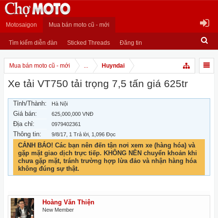
Motosaigon
Mua bán moto cũ - mới
Tìm kiếm diễn đàn
Sticked Threads
Đăng tin
Mua bán moto cũ - mới
...
Huyndai
Xe tải VT750 tải trọng 7,5 tấn giá 625tr
Tỉnh/Thành:
Hà Nội
Giá bán:
625,000,000 VNĐ
Địa chỉ:
0979402361
Thông tin:
9/8/17
, 1 Trả lời, 1,096 Đọc
CẢNH BÁO! Các bạn nên đến tận nơi xem xe (hàng hóa) và
gặp mặt giao dịch trực tiếp. KHÔNG NÊN chuyển khoản khi
chưa gặp mặt, tránh trường hợp lừa đảo và nhận hàng hóa
không đúng sự thật.
Hoàng Văn Thiện
New Member