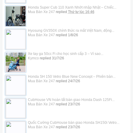
Honda Super Cub 110 Xanh Nhớt nhập Nhật – Chiếc...
Mua Bán Xe 247
replied
Thứ tư lúc 16:46
Hyosung GV350X chính thức ra mắt Việt Nam, động...
Mua Bán Xe 247
replied
1/8/26
Xe tay ga 50cc Fi cho học sinh cấp 3 – Vì sao...
Kymco
replied
31/7/26
Honda SH 150 Vetro Blue New Concept – Phiên bản...
Mua Bán Xe 247
replied
24/7/26
CubHouse VN hoàn tất bàn giao Honda Dash 125Fi...
Mua Bán Xe 247
replied
23/7/26
Quốc Cường CubHouse bàn giao Honda SH150i Vetro...
Mua Bán Xe 247
replied
23/7/26