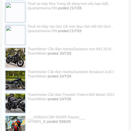
Thuê xe máy Nha Trang dễ dàng hơn nếu bạn biết...
Quanlynhansu789
posted
21/7/26
Thuê Xe Máy Sài Gòn Dễ Hơn Bao Giờ Hết Với Dịch...
Quanlynhansu789
posted
21/7/26
ThanhMotor Cần Bán HarleyDavidson Iron 883 2016...
ThanhMotor
posted
10/7/26
Thanhmotor Cần Bán HarleyDavidson Breakout 114CI
ThanhMotor
posted
10/7/26
Thanhmotor Cần Bán Triumph Trident 660 Model 2022
ThanhMotor
posted
10/7/26
___HONDA CBR 600RR Repsol___
HITMEN_Bi
posted
30/6/26