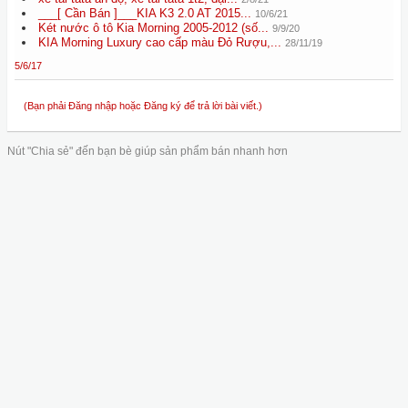
___[ Cần Bán ]___KIA K3 2.0 AT 2015...
10/6/21
Két nước ô tô Kia Morning 2005-2012 (số...
9/9/20
KIA Morning Luxury cao cấp màu Đỏ Rượu,...
28/11/19
5/6/17
(Bạn phải Đăng nhập hoặc Đăng ký để trả lời bài viết.)
Nút "Chia sẻ" đến bạn bè giúp sản phẩm bán nhanh hơn