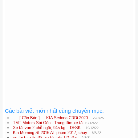
Các bài viết mới nhất cùng chuyên mục:
___[ Cần Bán ]___KIA Sedona CRDi 2020...
22/2/25
TMT Motors Sài Gòn - Trung tâm xe tải
19/12/22
Xe tải van 2 chỗ ngồi, 945 kg – DFSK...
19/12/22
Kia Morning SI 2016 AT phom 2017, chạy...
8/8/22
xe tải tata ấn độ, xe tải tata 1t2, đại...
2/8/21