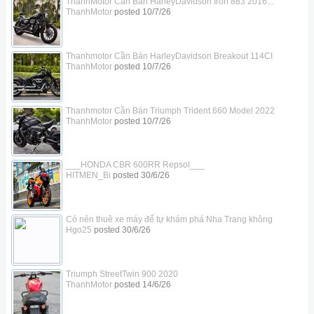
ThanhMotor Cần Bán HarleyDavidson Iron 883 2016...
ThanhMotor
posted
10/7/26
Thanhmotor Cần Bán HarleyDavidson Breakout 114CI
ThanhMotor
posted
10/7/26
Thanhmotor Cần Bán Triumph Trident 660 Model 2022
ThanhMotor
posted
10/7/26
___HONDA CBR 600RR Repsol___
HITMEN_Bi
posted
30/6/26
Có nên thuê xe máy để tự khám phá Nha Trang không
Hgo25
posted
30/6/26
Triumph StreetTwin 900 2020
ThanhMotor
posted
14/6/26