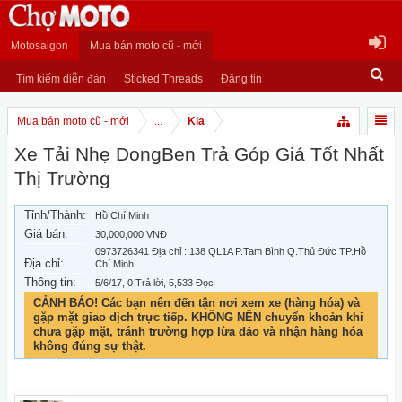
Motosaigon
Mua bán moto cũ - mới
Tìm kiếm diễn đàn
Sticked Threads
Đăng tin
Mua bán moto cũ - mới
...
Kia
Xe Tải Nhẹ DongBen Trả Góp Giá Tốt Nhất
Thị Trường
Tỉnh/Thành:
Hồ Chí Minh
Giá bán:
30,000,000 VNĐ
0973726341 Địa chỉ : 138 QL1A P.Tam Bình Q.Thủ Đức TP.Hồ
Địa chỉ:
Chí Minh
Thông tin:
5/6/17
, 0 Trả lời, 5,533 Đọc
CẢNH BÁO! Các bạn nên đến tận nơi xem xe (hàng hóa) và
gặp mặt giao dịch trực tiếp. KHÔNG NÊN chuyển khoản khi
chưa gặp mặt, tránh trường hợp lừa đảo và nhận hàng hóa
không đúng sự thật.