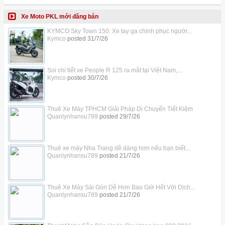
Xe Moto PKL mới đăng bán
KYMCO Sky Town 150: Xe tay ga chinh phục người...
Kymco
posted
31/7/26
Soi chi tiết xe People R 125 ra mắt tại Việt Nam,...
Kymco
posted
30/7/26
Thuê Xe Máy TPHCM Giải Pháp Di Chuyển Tiết Kiệm
Quanlynhansu789
posted
29/7/26
Thuê xe máy Nha Trang dễ dàng hơn nếu bạn biết...
Quanlynhansu789
posted
21/7/26
Thuê Xe Máy Sài Gòn Dễ Hơn Bao Giờ Hết Với Dịch...
Quanlynhansu789
posted
21/7/26