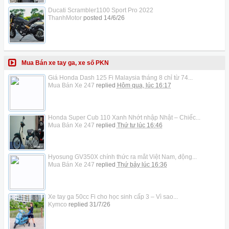
Ducati Scrambler1100 Sport Pro 2022
ThanhMotor
posted
14/6/26
Mua Bán xe tay ga, xe số PKN
Giá Honda Dash 125 Fi Malaysia tháng 8 chỉ từ 74...
Mua Bán Xe 247
replied
Hôm qua, lúc 16:17
Honda Super Cub 110 Xanh Nhớt nhập Nhật – Chiếc...
Mua Bán Xe 247
replied
Thứ tư lúc 16:46
Hyosung GV350X chính thức ra mắt Việt Nam, động...
Mua Bán Xe 247
replied
Thứ bảy lúc 16:36
Xe tay ga 50cc Fi cho học sinh cấp 3 – Vì sao...
Kymco
replied
31/7/26