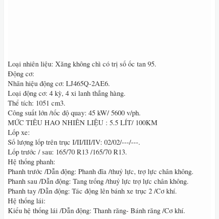
Loại nhiên liệu: Xăng không chì có trị số ốc tan 95.
Động cơ:
Nhãn hiệu động cơ: LJ465Q-2AE6.
Loại động cơ: 4 kỳ, 4 xi lanh thẳng hàng.
Thể tích: 1051 cm3.
Công suất lớn /tốc độ quay: 45 kW/ 5600 v/ph.
MỨC TIÊU HAO NHIÊN LIỆU : 5.5 LÍT/ 100KM
Lốp xe:
Số lượng lốp trên trục I/II/III/IV: 02/02/---/---.
Lốp trước / sau: 165/70 R13 /165/70 R13.
Hệ thống phanh:
Phanh trước /Dẫn động: Phanh đĩa /thuỷ lực, trợ lực chân không.
Phanh sau /Dẫn động: Tang trống /thuỷ lực trợ lực chân không.
Phanh tay /Dẫn động: Tác động lên bánh xe trục 2 /Cơ khí.
Hệ thống lái:
Kiểu hệ thống lái /Dẫn động: Thanh răng- Bánh răng /Cơ khí.