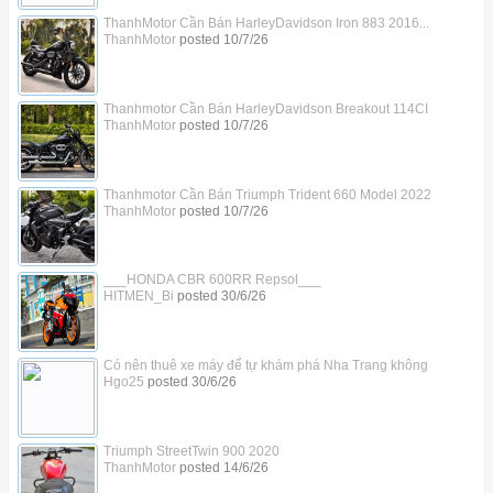
ThanhMotor Cần Bán HarleyDavidson Iron 883 2016...
ThanhMotor
posted
10/7/26
Thanhmotor Cần Bán HarleyDavidson Breakout 114CI
ThanhMotor
posted
10/7/26
Thanhmotor Cần Bán Triumph Trident 660 Model 2022
ThanhMotor
posted
10/7/26
___HONDA CBR 600RR Repsol___
HITMEN_Bi
posted
30/6/26
Có nên thuê xe máy để tự khám phá Nha Trang không
Hgo25
posted
30/6/26
Triumph StreetTwin 900 2020
ThanhMotor
posted
14/6/26