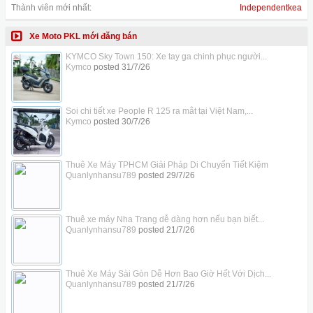
Thành viên mới nhất:
Independentkea
Xe Moto PKL mới đăng bán
KYMCO Sky Town 150: Xe tay ga chinh phục người...
Kymco
posted
31/7/26
Soi chi tiết xe People R 125 ra mắt tại Việt Nam,...
Kymco
posted
30/7/26
Thuê Xe Máy TPHCM Giải Pháp Di Chuyển Tiết Kiệm
Quanlynhansu789
posted
29/7/26
Thuê xe máy Nha Trang dễ dàng hơn nếu bạn biết...
Quanlynhansu789
posted
21/7/26
Thuê Xe Máy Sài Gòn Dễ Hơn Bao Giờ Hết Với Dịch...
Quanlynhansu789
posted
21/7/26