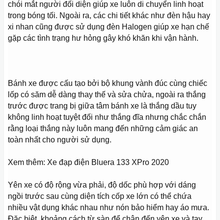
chói mắt người đối diện giúp xe luôn di chuyển linh hoạt
trong bóng tối. Ngoài ra, các chi tiết khác như đèn hậu hay
xi nhan cũng được sử dụng đèn Halogen giúp xe hạn chế
gặp các tình trạng hư hỏng gây khó khăn khi vận hành.
Bánh xe được cấu tạo bởi bộ khung vành đúc cùng chiếc
lốp có săm dễ dàng thay thế và sửa chửa, ngoài ra thắng
trước được trang bị giữa tâm bánh xe là thắng dầu tuy
không linh hoạt tuyệt đối như thắng đĩa nhưng chắc chắn
rằng loại thắng này luôn mang đến những cảm giác an
toàn nhất cho người sử dụng.
Xem thêm: Xe đạp điện Bluera 133 XPro 2020
Yên xe có độ rộng vừa phải, độ dốc phù hợp với dáng
ngồi trước sau cùng diện tích cốp xe lớn có thể chứa
nhiều vật dụng khác nhau như nón bảo hiểm hay áo mưa.
Đặc biệt, khoảng cách từ sàn để chân đến yên xe và tay