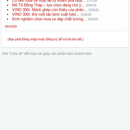
Có nên thuê xe máy để tự khám phá Nha...
12/7/26
Mô Tô Đồng Tháp – lựa chọn đáng chú ý...
25/6/26
VINO 300i: Mảnh ghép còn thiếu của phân...
23/6/26
VINO 300i: Khi một tân binh xuất hiện...
23/6/26
Kinh nghiệm chọn mua xe đạp chất lượng...
18/6/26
29/10/20
(Bạn phải Đăng nhập hoặc Đăng ký để trả lời bài viết.)
Nút "Chia sẻ" đến bạn bè giúp sản phẩm bán nhanh hơn