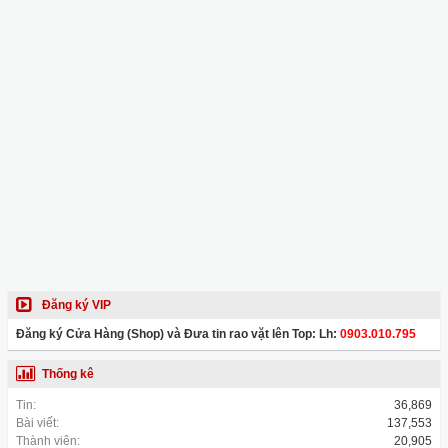
Đăng ký VIP
Đăng ký Cửa Hàng (Shop) và Đưa tin rao vặt lên Top: Lh:
0903.010.795
Thống kê
Tin:
36,869
Bài viết:
137,553
Thành viên:
20,905