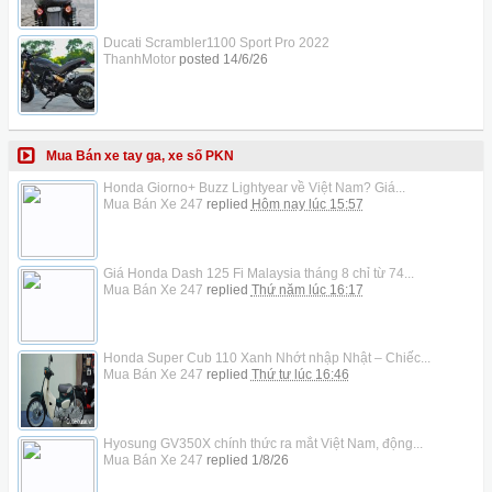
Ducati Scrambler1100 Sport Pro 2022
ThanhMotor
posted
14/6/26
Mua Bán xe tay ga, xe số PKN
Honda Giorno+ Buzz Lightyear về Việt Nam? Giá...
Mua Bán Xe 247
replied
Hôm nay lúc 15:57
Giá Honda Dash 125 Fi Malaysia tháng 8 chỉ từ 74...
Mua Bán Xe 247
replied
Thứ năm lúc 16:17
Honda Super Cub 110 Xanh Nhớt nhập Nhật – Chiếc...
Mua Bán Xe 247
replied
Thứ tư lúc 16:46
Hyosung GV350X chính thức ra mắt Việt Nam, động...
Mua Bán Xe 247
replied
1/8/26