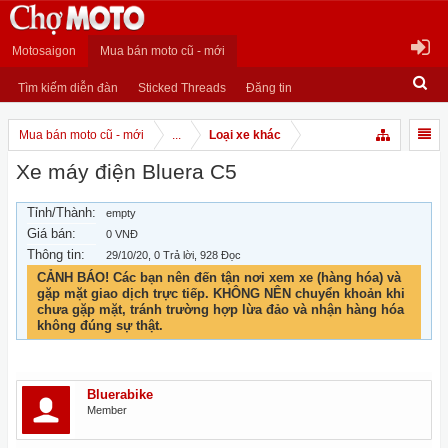
Motosaigon
Mua bán moto cũ - mới
Tìm kiếm diễn đàn
Sticked Threads
Đăng tin
Mua bán moto cũ - mới
...
Loại xe khác
Xe máy điện Bluera C5
Tỉnh/Thành:
empty
Giá bán:
0 VNĐ
Thông tin:
29/10/20
, 0 Trả lời, 928 Đọc
CẢNH BÁO! Các bạn nên đến tận nơi xem xe (hàng hóa) và
gặp mặt giao dịch trực tiếp. KHÔNG NÊN chuyển khoản khi
chưa gặp mặt, tránh trường hợp lừa đảo và nhận hàng hóa
không đúng sự thật.
Bluerabike
Member