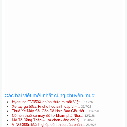
Các bài viết mới nhất cùng chuyên mục:
Hyosung GV350X chính thức ra mắt Việt...
1/8/26
Xe tay ga 50cc Fi cho học sinh cấp 3 –...
31/7/26
Thuê Xe Máy Sài Gòn Dễ Hơn Bao Giờ Hết...
12/7/26
Có nên thuê xe máy để tự khám phá Nha...
12/7/26
Mô Tô Đồng Tháp – lựa chọn đáng chú ý...
25/6/26
VINO 300i: Mảnh ghép còn thiếu của phân...
23/6/26