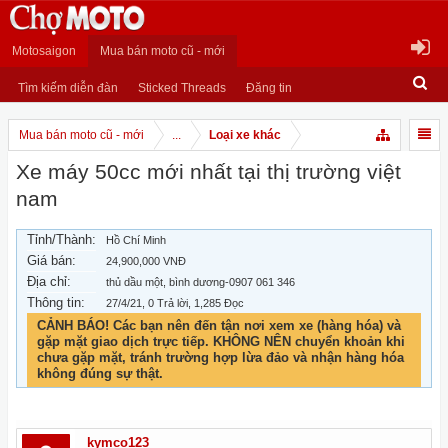
Motosaigon
Mua bán moto cũ - mới
Tìm kiếm diễn đàn
Sticked Threads
Đăng tin
Mua bán moto cũ - mới
...
Loại xe khác
Xe máy 50cc mới nhất tại thị trường việt
nam
Tỉnh/Thành:
Hồ Chí Minh
Giá bán:
24,900,000 VNĐ
Địa chỉ:
thủ dầu một, bình dương-0907 061 346
Thông tin:
27/4/21
, 0 Trả lời, 1,285 Đọc
CẢNH BÁO! Các bạn nên đến tận nơi xem xe (hàng hóa) và
gặp mặt giao dịch trực tiếp. KHÔNG NÊN chuyển khoản khi
chưa gặp mặt, tránh trường hợp lừa đảo và nhận hàng hóa
không đúng sự thật.
kymco123