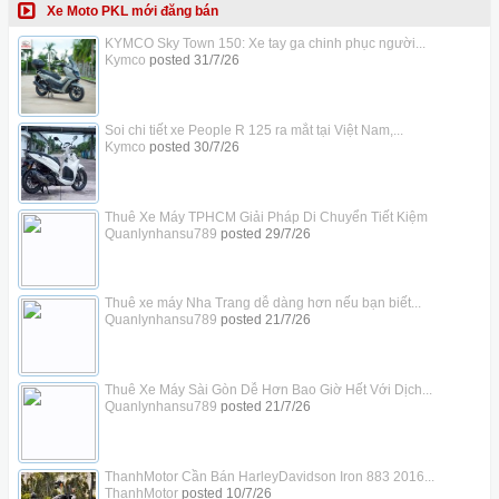
Xe Moto PKL mới đăng bán
KYMCO Sky Town 150: Xe tay ga chinh phục người...
Kymco
posted
31/7/26
Soi chi tiết xe People R 125 ra mắt tại Việt Nam,...
Kymco
posted
30/7/26
Thuê Xe Máy TPHCM Giải Pháp Di Chuyển Tiết Kiệm
Quanlynhansu789
posted
29/7/26
Thuê xe máy Nha Trang dễ dàng hơn nếu bạn biết...
Quanlynhansu789
posted
21/7/26
Thuê Xe Máy Sài Gòn Dễ Hơn Bao Giờ Hết Với Dịch...
Quanlynhansu789
posted
21/7/26
ThanhMotor Cần Bán HarleyDavidson Iron 883 2016...
ThanhMotor
posted
10/7/26