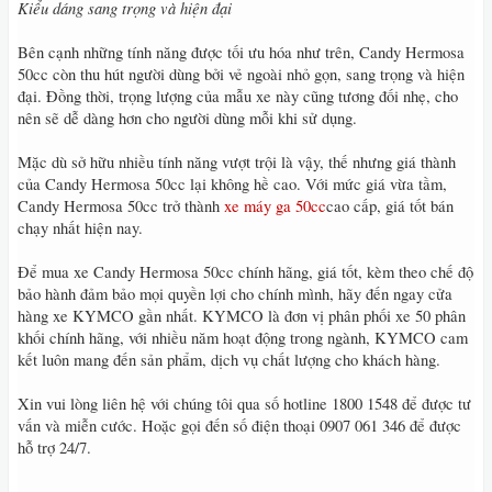
Kiểu dáng sang trọng và hiện đại
Bên cạnh những tính năng được tối ưu hóa như trên, Candy Hermosa
50cc còn thu hút người dùng bởi vẻ ngoài nhỏ gọn, sang trọng và hiện
đại. Đồng thời, trọng lượng của mẫu xe này cũng tương đối nhẹ, cho
nên sẽ dễ dàng hơn cho người dùng mỗi khi sử dụng.
Mặc dù sở hữu nhiều tính năng vượt trội là vậy, thế nhưng giá thành
của Candy Hermosa 50cc lại không hề cao. Với mức giá vừa tầm,
Candy Hermosa 50cc trở thành
xe máy ga 50cc
cao cấp, giá tốt bán
chạy nhất hiện nay.
Để mua xe Candy Hermosa 50cc chính hãng, giá tốt, kèm theo chế độ
bảo hành đảm bảo mọi quyền lợi cho chính mình, hãy đến ngay cửa
hàng xe KYMCO gần nhất. KYMCO là đơn vị phân phối xe 50 phân
khối chính hãng, với nhiều năm hoạt động trong ngành, KYMCO cam
kết luôn mang đến sản phẩm, dịch vụ chất lượng cho khách hàng.
Xin vui lòng liên hệ với chúng tôi qua số hotline 1800 1548 để được tư
vấn và miễn cước. Hoặc gọi đến số điện thoại 0907 061 346 để được
hỗ trợ 24/7.