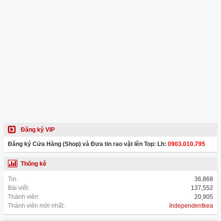
Đăng ký VIP
Đăng ký Cửa Hàng (Shop) và Đưa tin rao vặt lên Top: Lh:
0903.010.795
Thống kê
Tin:
36,868
Bài viết:
137,552
Thành viên:
20,905
Thành viên mới nhất:
Independentkea