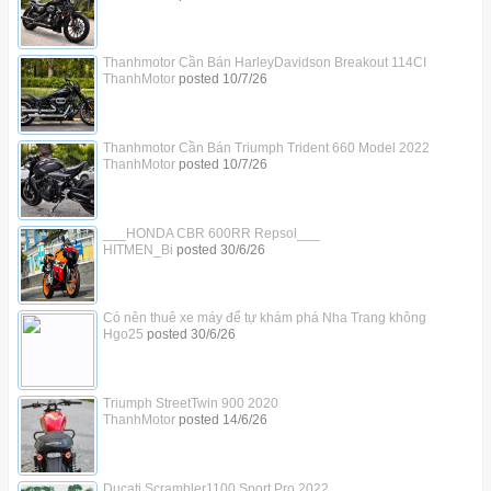
Thanhmotor Cần Bán HarleyDavidson Breakout 114CI
ThanhMotor
posted
10/7/26
Thanhmotor Cần Bán Triumph Trident 660 Model 2022
ThanhMotor
posted
10/7/26
___HONDA CBR 600RR Repsol___
HITMEN_Bi
posted
30/6/26
Có nên thuê xe máy để tự khám phá Nha Trang không
Hgo25
posted
30/6/26
Triumph StreetTwin 900 2020
ThanhMotor
posted
14/6/26
Ducati Scrambler1100 Sport Pro 2022