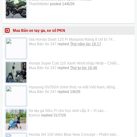
ThanhMotor
posted
14/6/26
Mua Bán xe tay ga, xe số PKN
Giá Honda Dash 125 Fi Malaysia tháng 8 chỉ từ 74...
Mua Bán Xe 247
replied
Thứ năm lúc 16:17
Honda Super Cub 110 Xanh Nhớt nhập Nhật – Chiếc...
Mua Bán Xe 247
replied
Thứ tư lúc 16:46
Hyosung GV350X chính thức ra mắt Việt Nam, động...
Mua Bán Xe 247
replied
1/8/26
Xe tay ga 50cc Fi cho học sinh cấp 3 – Vì sao...
Kymco
replied
31/7/26
Honda SH 150 Vetro Blue New Concept – Phiên bản...