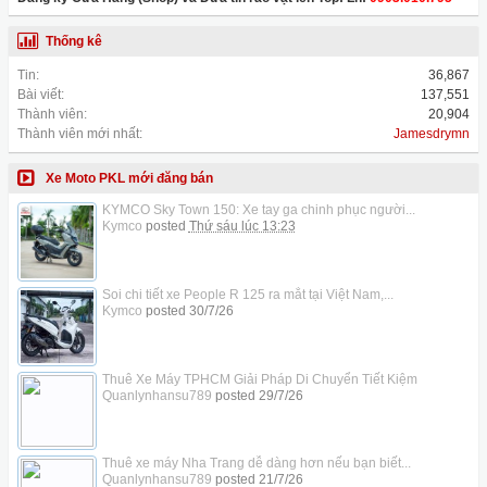
Thống kê
Tin:
36,867
Bài viết:
137,551
Thành viên:
20,904
Thành viên mới nhất:
Jamesdrymn
Xe Moto PKL mới đăng bán
KYMCO Sky Town 150: Xe tay ga chinh phục người...
Kymco
posted
Thứ sáu lúc 13:23
Soi chi tiết xe People R 125 ra mắt tại Việt Nam,...
Kymco
posted
30/7/26
Thuê Xe Máy TPHCM Giải Pháp Di Chuyển Tiết Kiệm
Quanlynhansu789
posted
29/7/26
Thuê xe máy Nha Trang dễ dàng hơn nếu bạn biết...
Quanlynhansu789
posted
21/7/26