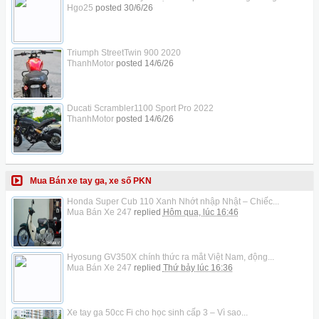
Hgo25
posted
30/6/26
Triumph StreetTwin 900 2020
ThanhMotor
posted
14/6/26
Ducati Scrambler1100 Sport Pro 2022
ThanhMotor
posted
14/6/26
Mua Bán xe tay ga, xe số PKN
Honda Super Cub 110 Xanh Nhớt nhập Nhật – Chiếc...
Mua Bán Xe 247
replied
Hôm qua, lúc 16:46
Hyosung GV350X chính thức ra mắt Việt Nam, động...
Mua Bán Xe 247
replied
Thứ bảy lúc 16:36
Xe tay ga 50cc Fi cho học sinh cấp 3 – Vì sao...