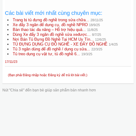
Các bài viết mới nhất cùng chuyên mục:
Trang bị tủ đựng đồ nghề trong sửa chữa...
28/11/25
Xe đẩy 3 ngăn để dụng cụ, đồ nghề NPRO
18/9/25
Bàn thao tác đa năng – Hỗ trợ hiệu quả...
11/8/25
Dùng Xe đẩy 3 ngăn đồ nghề sửa xeđược...
8/7/25
Nơi Bán Tủ Đựng Đồ Nghề Tại HCM Uy Tín...
12/6/25
TỦ ĐỰNG DỤNG CỤ ĐỒ NGHỀ - XE ĐẨY ĐỒ NGHỀ
1/4/25
Tủ 3 ngăn dùng để đồ nghề / dụng cụ sửa...
22/3/25
Tủ treo dụng cụ vật tư, tủ đồ nghề 6...
19/3/25
17/11/23
(Bạn phải Đăng nhập hoặc Đăng ký để trả lời bài viết.)
Nút "Chia sẻ" đến bạn bè giúp sản phẩm bán nhanh hơn