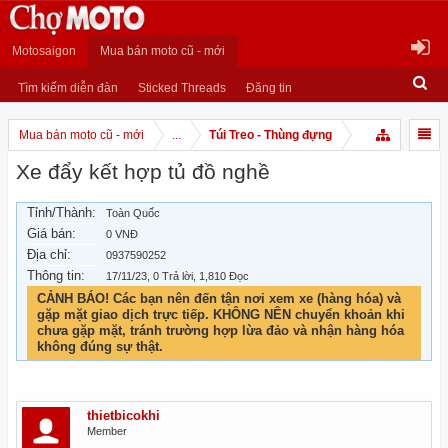
Motosaigon
Mua bán moto cũ - mới
Tìm kiếm diễn đàn
Sticked Threads
Đăng tin
Mua bán moto cũ - mới
...
Túi Treo - Thùng đựng
Xe đẩy kết hợp tủ đồ nghề
Tỉnh/Thành:
Toàn Quốc
Giá bán:
0 VNĐ
Địa chỉ:
0937590252
Thông tin:
17/11/23
, 0 Trả lời, 1,810 Đọc
CẢNH BÁO! Các bạn nên đến tận nơi xem xe (hàng hóa) và
gặp mặt giao dịch trực tiếp. KHÔNG NÊN chuyển khoản khi
chưa gặp mặt, tránh trường hợp lừa đảo và nhận hàng hóa
không đúng sự thật.
thietbicokhi
Member