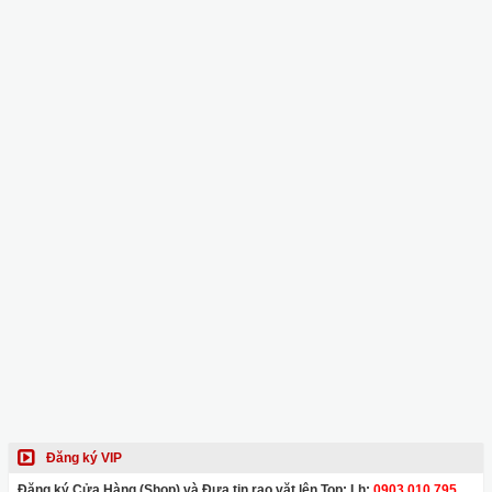
Đăng ký VIP
Đăng ký Cửa Hàng (Shop) và Đưa tin rao vặt lên Top: Lh:
0903.010.795