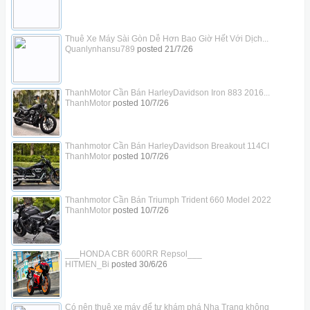
Thuê Xe Máy Sài Gòn Dễ Hơn Bao Giờ Hết Với Dịch...
Quanlynhansu789
posted
21/7/26
ThanhMotor Cần Bán HarleyDavidson Iron 883 2016...
ThanhMotor
posted
10/7/26
Thanhmotor Cần Bán HarleyDavidson Breakout 114CI
ThanhMotor
posted
10/7/26
Thanhmotor Cần Bán Triumph Trident 660 Model 2022
ThanhMotor
posted
10/7/26
___HONDA CBR 600RR Repsol___
HITMEN_Bi
posted
30/6/26
Có nên thuê xe máy để tự khám phá Nha Trang không