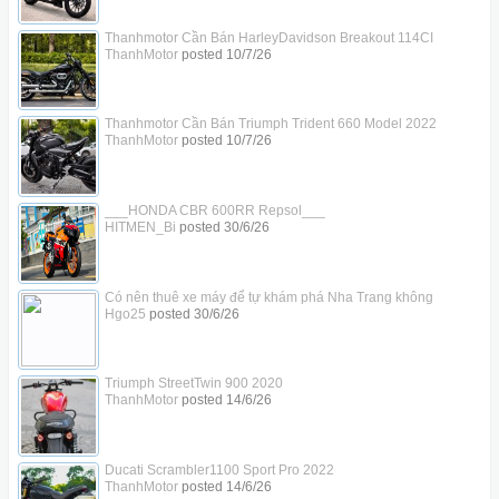
Thanhmotor Cần Bán HarleyDavidson Breakout 114CI
ThanhMotor
posted
10/7/26
Thanhmotor Cần Bán Triumph Trident 660 Model 2022
ThanhMotor
posted
10/7/26
___HONDA CBR 600RR Repsol___
HITMEN_Bi
posted
30/6/26
Có nên thuê xe máy để tự khám phá Nha Trang không
Hgo25
posted
30/6/26
Triumph StreetTwin 900 2020
ThanhMotor
posted
14/6/26
Ducati Scrambler1100 Sport Pro 2022
ThanhMotor
posted
14/6/26