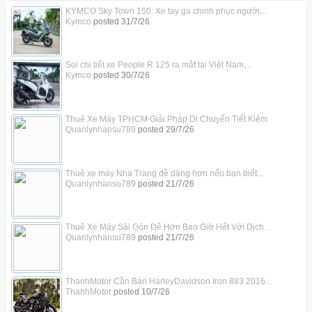
KYMCO Sky Town 150: Xe tay ga chinh phục người...
Kymco
posted
31/7/26
Soi chi tiết xe People R 125 ra mắt tại Việt Nam,...
Kymco
posted
30/7/26
Thuê Xe Máy TPHCM Giải Pháp Di Chuyển Tiết Kiệm
Quanlynhansu789
posted
29/7/26
Thuê xe máy Nha Trang dễ dàng hơn nếu bạn biết...
Quanlynhansu789
posted
21/7/26
Thuê Xe Máy Sài Gòn Dễ Hơn Bao Giờ Hết Với Dịch...
Quanlynhansu789
posted
21/7/26
ThanhMotor Cần Bán HarleyDavidson Iron 883 2016...
ThanhMotor
posted
10/7/26