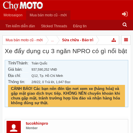
Motosaigon
Mua bán moto cũ - mới
Tìm kiếm diễn đàn
Sticked Threads
Đăng tin
Mua bán moto cũ - mới
...
Sửa chữa - Bảo trì
Xe đẩy dụng cụ 3 ngăn NPRO có gì nổi bật
Tỉnh/Thành:
Toàn Quốc
Giá bán:
937,590,252 VNĐ
Địa chỉ:
Q12, Tp. Hồ Chí Minh
Thông tin:
2/8/22
, 0 Trả lời, 1,647 Đọc
CẢNH BÁO! Các bạn nên đến tận nơi xem xe (hàng hóa) và
gặp mặt giao dịch trực tiếp. KHÔNG NÊN chuyển khoản khi
chưa gặp mặt, tránh trường hợp lừa đảo và nhận hàng hóa
không đúng sự thật.
tucokhinpro
Member