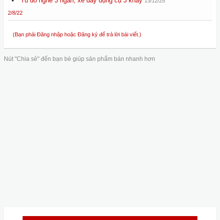
Tủ đồ nghề 3 ngăn, xe đẩy dụng cụ 3 khay
13/12/25
2/8/22
(Bạn phải Đăng nhập hoặc Đăng ký để trả lời bài viết.)
Nút "Chia sẻ" đến bạn bè giúp sản phẩm bán nhanh hơn