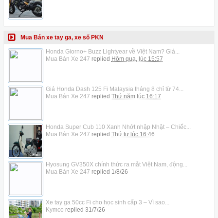
Mua Bán xe tay ga, xe số PKN
Honda Giorno+ Buzz Lightyear về Việt Nam? Giá...
Mua Bán Xe 247
replied
Hôm qua, lúc 15:57
Giá Honda Dash 125 Fi Malaysia tháng 8 chỉ từ 74...
Mua Bán Xe 247
replied
Thứ năm lúc 16:17
Honda Super Cub 110 Xanh Nhớt nhập Nhật – Chiếc...
Mua Bán Xe 247
replied
Thứ tư lúc 16:46
Hyosung GV350X chính thức ra mắt Việt Nam, động...
Mua Bán Xe 247
replied
1/8/26
Xe tay ga 50cc Fi cho học sinh cấp 3 – Vì sao...
Kymco
replied
31/7/26