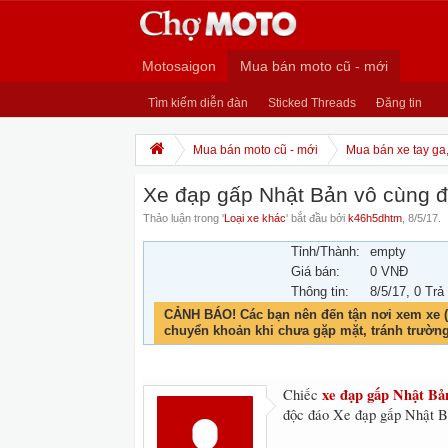
Motosaigon
Mua bán moto cũ - mới
Tìm kiếm diễn đàn
Sticked Threads
Đăng tin
Mua bán moto cũ - mới
Mua bán xe tay ga
Xe đạp gấp Nhật Bản vô cùng 
Thảo luận trong '
Loại xe khác
' bắt đầu bởi
k46h5dhtm
,
8/5/17
.
Tỉnh/Thành:
empty
Giá bán:
0 VNĐ
Thông tin:
8/5/17
, 0 Trả
CẢNH BÁO! Các bạn nên đến tận nơi xem xe (
chuyển khoản khi chưa gặp mặt, tránh trườn
xe đạp gấp Nhật Bả
Chiếc
độc đáo Xe đạp gấp Nhật 