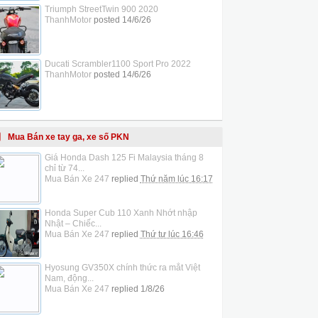
Triumph StreetTwin 900 2020
ThanhMotor
posted
14/6/26
Ducati Scrambler1100 Sport Pro 2022
ThanhMotor
posted
14/6/26
Mua Bán xe tay ga, xe số PKN
Giá Honda Dash 125 Fi Malaysia tháng 8
chỉ từ 74...
Mua Bán Xe 247
replied
Thứ năm lúc 16:17
Honda Super Cub 110 Xanh Nhớt nhập
Nhật – Chiếc...
Mua Bán Xe 247
replied
Thứ tư lúc 16:46
Hyosung GV350X chính thức ra mắt Việt
Nam, động...
Mua Bán Xe 247
replied
1/8/26