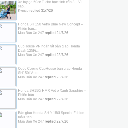
Xe tay ga 50cc Fi cho học sinh cấp 3 – Vì
sao...
Kymco
replied
31/7/26
Honda SH 150 Vetro Blue New Concept –
Phiên bản...
Mua Bán Xe 247
replied
24/7/26
CubHouse VN hoàn tất bàn giao Honda
Dash 125Fi...
Mua Bán Xe 247
replied
23/7/26
Quốc Cường CubHouse bàn giao Honda
SH150i Vetro...
Mua Bán Xe 247
replied
23/7/26
Honda SH150i HMR Vetro Xanh Sapphire –
Phiên bản...
Mua Bán Xe 247
replied
22/7/26
Bàn giao Honda SH Ý 150i Special Edition
màu đen...
Mua Bán Xe 247
replied
22/7/26