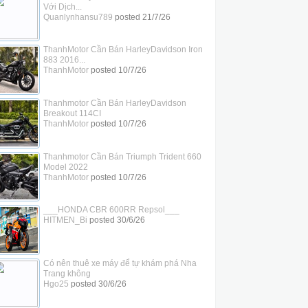
Với Dịch...
Quanlynhansu789
posted
21/7/26
ThanhMotor Cần Bán HarleyDavidson Iron
883 2016...
ThanhMotor
posted
10/7/26
Thanhmotor Cần Bán HarleyDavidson
Breakout 114CI
ThanhMotor
posted
10/7/26
Thanhmotor Cần Bán Triumph Trident 660
Model 2022
ThanhMotor
posted
10/7/26
___HONDA CBR 600RR Repsol___
HITMEN_Bi
posted
30/6/26
Có nên thuê xe máy để tự khám phá Nha
Trang không
Hgo25
posted
30/6/26