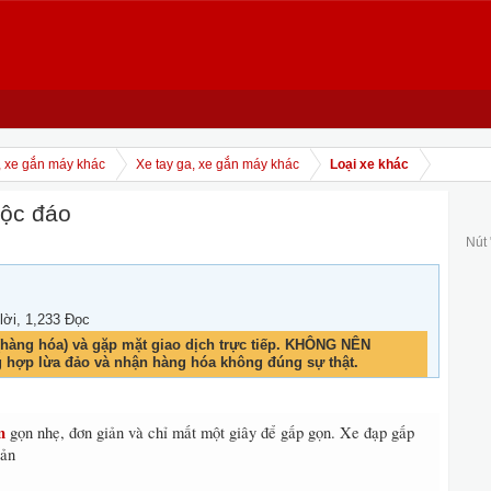
, xe gắn máy khác
Xe tay ga, xe gắn máy khác
Loại xe khác
độc đáo
Nút
 lời, 1,233 Đọc
hàng hóa) và gặp mặt giao dịch trực tiếp. KHÔNG NÊN
g hợp lừa đảo và nhận hàng hóa không đúng sự thật.
n
gọn nhẹ, đơn giản và chỉ mất một giây để gấp gọn. Xe đạp gấp
Bản