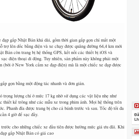
đạp gấp Nhật Bản khá dài, gồm thời gian gấp gọn chỉ mất một
 hỗ trợ lên dốc bằng điện và xe chạy được quãng đường 64,4 km mới
ật Bản còn trang bị hệ thống GPS, kết nối các thiết bị iOS và
 sạc điện thoại di động. Tuy nhiên, sản phẩm này không phải một
àn (bởi ở New York cấm xe đạp điện) mà là một chiếc xe đạp được
gấp gọn bằng một động tác nhanh và đơn giản.
 trọng lượng chỉ ở mức 17 kg nhờ sử dụng các vật liệu nhẹ như
 thiết kế trông như các mẫu xe trong phim ảnh. Mọi hệ thống trên
c. Phanh đĩa được trang bị cho cả bánh trước và sau. Tốc độ tối đa
cần 4 giờ để sạc đầy.
Đă
Lh
trước cho những chiếc xe đầu tiên được hưởng mức giá ưu đãi. Khi
 đạp gấp Nhật Bản có giá cao