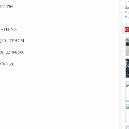
Tin
ành Phố
Bài
Th
Th
 - Hà Nội
 - Q10 - TPHCM
(08) 22 466 566
. Cường)