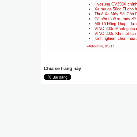
Hyosung GV350X chính t
Xe tay ga 50cc Fi cho h
Thuê Xe Máy Sài Gòn D
Có nên thuê xe máy để 
Mô Tô Đồng Tháp – lựa 
VINO 300i: Mảnh ghép c
VINO 300i: Khi một tân 
Kinh nghiệm chọn mua x
k46h5dhtm
,
8/5/17
Chia sẻ trang này