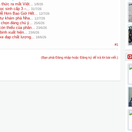
hức ra mắt Việt...
1/8/26
ọc sinh cấp 3 –...
31/7/26
ễ Hơn Bao Giờ Hết...
12/7/26
tự khám phá Nha...
12/7/26
chọn đáng chú ý...
25/6/26
òn thiếu của phân...
23/6/26
binh xuất hiện...
23/6/26
e đạp chất lượng...
18/6/26
#1
(Bạn phải Đăng nhập hoặc Đăng ký để trả lời bài viết.)