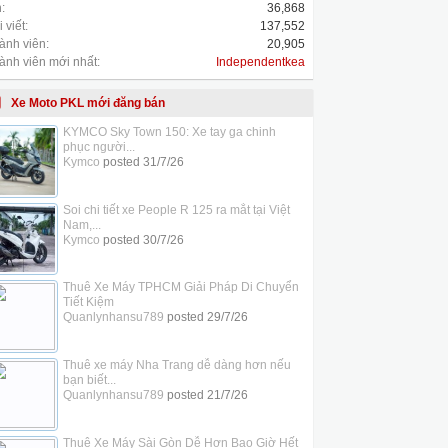
:
36,868
 viết:
137,552
ành viên:
20,905
ành viên mới nhất:
Independentkea
Xe Moto PKL mới đăng bán
KYMCO Sky Town 150: Xe tay ga chinh
phục người...
Kymco
posted
31/7/26
Soi chi tiết xe People R 125 ra mắt tại Việt
Nam,...
Kymco
posted
30/7/26
Thuê Xe Máy TPHCM Giải Pháp Di Chuyển
Tiết Kiệm
Quanlynhansu789
posted
29/7/26
Thuê xe máy Nha Trang dễ dàng hơn nếu
bạn biết...
Quanlynhansu789
posted
21/7/26
Thuê Xe Máy Sài Gòn Dễ Hơn Bao Giờ Hết