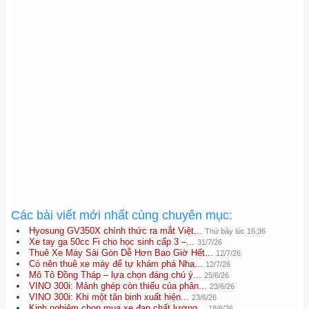
Các bài viết mới nhất cùng chuyên mục:
Hyosung GV350X chính thức ra mắt Việt...
Thứ bảy lúc 16:36
Xe tay ga 50cc Fi cho học sinh cấp 3 –...
31/7/26
Thuê Xe Máy Sài Gòn Dễ Hơn Bao Giờ Hết...
12/7/26
Có nên thuê xe máy để tự khám phá Nha...
12/7/26
Mô Tô Đồng Tháp – lựa chọn đáng chú ý...
25/6/26
VINO 300i: Mảnh ghép còn thiếu của phân...
23/6/26
VINO 300i: Khi một tân binh xuất hiện...
23/6/26
Kinh nghiệm chọn mua xe đạp chất lượng...
18/6/26