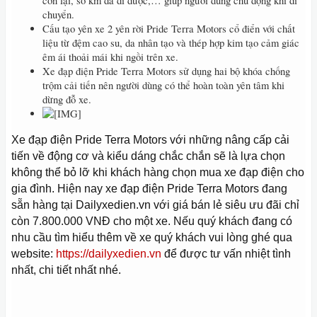
còn lại, số km đã đi được,… giúp người dùng chủ động khi di
chuyển.
Cấu tạo yên xe 2 yên rời Pride Terra Motors cổ điển với chất
liệu từ đệm cao su, da nhân tạo và thép hợp kim tạo cảm giác
êm ái thoải mái khi ngồi trên xe.
Xe đạp điện Pride Terra Motors sử dụng hai bộ khóa chống
trộm cải tiến nên người dùng có thể hoàn toàn yên tâm khi
dừng đỗ xe.
Xe đạp điện Pride Terra Motors với những nâng cấp cải
tiến về động cơ và kiểu dáng chắc chắn sẽ là lựa chọn
không thể bỏ lỡ khi khách hàng chọn mua xe đạp điện cho
gia đình. Hiện nay xe đạp điện Pride Terra Motors đang
sẵn hàng tại Dailyxedien.vn với giá bán lẻ siêu ưu đãi chỉ
còn 7.800.000 VNĐ cho một xe. Nếu quý khách đang có
nhu cầu tìm hiểu thêm về xe quý khách vui lòng ghé qua
website:
https://dailyxedien.vn
để được tư vấn nhiệt tình
nhất, chi tiết nhất nhé.