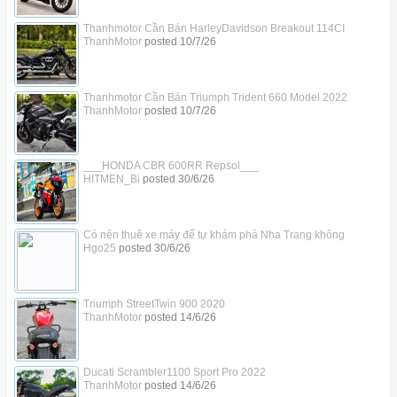
Thanhmotor Cần Bán HarleyDavidson Breakout 114CI
ThanhMotor
posted
10/7/26
Thanhmotor Cần Bán Triumph Trident 660 Model 2022
ThanhMotor
posted
10/7/26
___HONDA CBR 600RR Repsol___
HITMEN_Bi
posted
30/6/26
Có nên thuê xe máy để tự khám phá Nha Trang không
Hgo25
posted
30/6/26
Triumph StreetTwin 900 2020
ThanhMotor
posted
14/6/26
Ducati Scrambler1100 Sport Pro 2022
ThanhMotor
posted
14/6/26