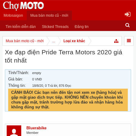
Motosaigon
Mua bán moto cũ - mới
Tìm kiếm diễn đàn
Sticked Threads
Đăng tin
Mua bán moto cũ - mới
...
Loại xe khác
Xe đạp điện Pride Terra Motors 2020 giá
tốt nhất
Tỉnh/Thành:
empty
Giá bán:
0 VNĐ
Thông tin:
18/8/20
, 0 Trả lời, 876 Đọc
CẢNH BÁO! Các bạn nên đến tận nơi xem xe (hàng hóa) và
gặp mặt giao dịch trực tiếp. KHÔNG NÊN chuyển khoản khi
chưa gặp mặt, tránh trường hợp lừa đảo và nhận hàng hóa
không đúng sự thật.
Bluerabike
Member