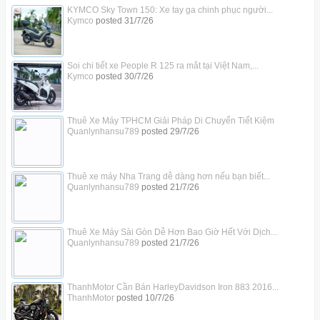
KYMCO Sky Town 150: Xe tay ga chinh phục người...
Kymco
posted
31/7/26
Soi chi tiết xe People R 125 ra mắt tại Việt Nam,...
Kymco
posted
30/7/26
Thuê Xe Máy TPHCM Giải Pháp Di Chuyển Tiết Kiệm
Quanlynhansu789
posted
29/7/26
Thuê xe máy Nha Trang dễ dàng hơn nếu bạn biết...
Quanlynhansu789
posted
21/7/26
Thuê Xe Máy Sài Gòn Dễ Hơn Bao Giờ Hết Với Dịch...
Quanlynhansu789
posted
21/7/26
ThanhMotor Cần Bán HarleyDavidson Iron 883 2016...
ThanhMotor
posted
10/7/26