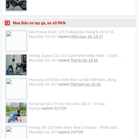
Mua Bán xe tay ga, xe số PKN
Giá Honda Dash 125 Fi Malaysia tháng 8 chỉ từ 74...
Mua Bán Xe 247
replied
Hôm qua, lúc 16:17
Honda Super Cub 110 Xanh Nhớt nhập Nhật – Chiếc...
Mua Bán Xe 247
replied
Thứ tư lúc 16:46
Hyosung GV350X chính thức ra mắt Việt Nam, động...
Mua Bán Xe 247
replied
Thứ bảy lúc 16:36
Xe tay ga 50cc Fi cho học sinh cấp 3 – Vì sao...
Kymco
replied
31/7/26
Honda SH 150 Vetro Blue New Concept – Phiên bản...
Mua Bán Xe 247
replied
24/7/26