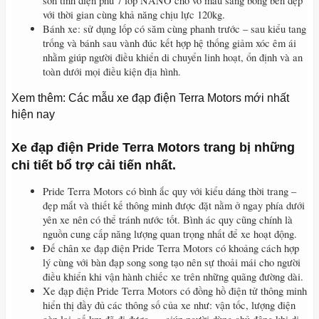
sơn tĩnh điện phủ 7 lớp NANO cho vỏ màu sáng bóng bền đẹp
với thời gian cùng khả năng chịu lực 120kg.
Bánh xe: sử dụng lốp có săm cùng phanh trước – sau kiểu tang
trống và bánh sau vành đúc kết hợp hệ thống giảm xóc êm ái
nhằm giúp người điều khiển di chuyển linh hoạt, ổn định và an
toàn dưới mọi điều kiện địa hình.
Xem thêm: Các mẫu xe đạp điện Terra Motors mới nhất
hiện nay
Xe đạp điện Pride Terra Motors trang bị những
chi tiết bổ trợ cải tiến nhất.
Pride Terra Motors có bình ắc quy với kiểu dáng thời trang –
đẹp mắt và thiết kế thông minh được đặt nằm ở ngay phía dưới
yên xe nên có thể tránh nước tốt. Bình ác quy cũng chính là
nguồn cung cấp năng lượng quan trọng nhất để xe hoạt động.
Đế chân xe đạp điện Pride Terra Motors có khoảng cách hợp
lý cùng với bàn đạp song song tạo nên sự thoải mái cho người
điều khiển khi vận hành chiếc xe trên những quãng đường dài.
Xe đạp điện Pride Terra Motors có đồng hồ điện tử thông minh
hiển thị đầy đủ các thông số của xe như: vận tốc, lượng điện