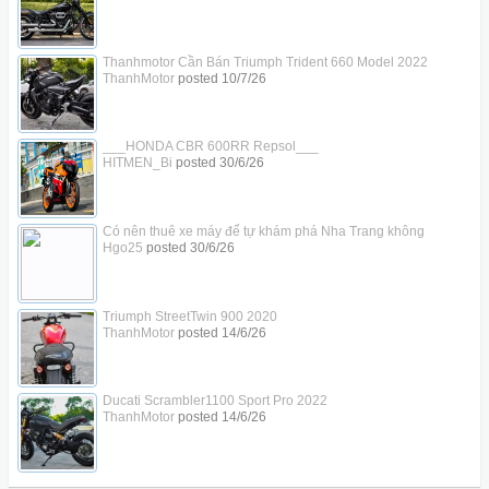
Thanhmotor Cần Bán Triumph Trident 660 Model 2022
ThanhMotor
posted
10/7/26
___HONDA CBR 600RR Repsol___
HITMEN_Bi
posted
30/6/26
Có nên thuê xe máy để tự khám phá Nha Trang không
Hgo25
posted
30/6/26
Triumph StreetTwin 900 2020
ThanhMotor
posted
14/6/26
Ducati Scrambler1100 Sport Pro 2022
ThanhMotor
posted
14/6/26