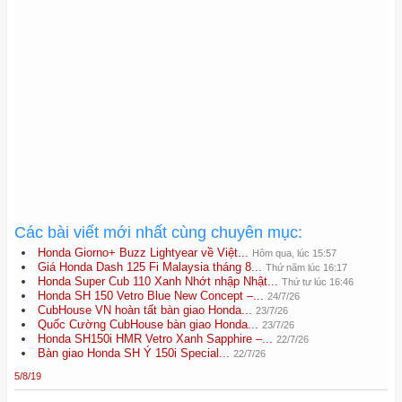
Các bài viết mới nhất cùng chuyên mục:
Honda Giorno+ Buzz Lightyear về Việt...
Hôm qua, lúc 15:57
Giá Honda Dash 125 Fi Malaysia tháng 8...
Thứ năm lúc 16:17
Honda Super Cub 110 Xanh Nhớt nhập Nhật...
Thứ tư lúc 16:46
Honda SH 150 Vetro Blue New Concept –...
24/7/26
CubHouse VN hoàn tất bàn giao Honda...
23/7/26
Quốc Cường CubHouse bàn giao Honda...
23/7/26
Honda SH150i HMR Vetro Xanh Sapphire –...
22/7/26
Bàn giao Honda SH Ý 150i Special...
22/7/26
5/8/19