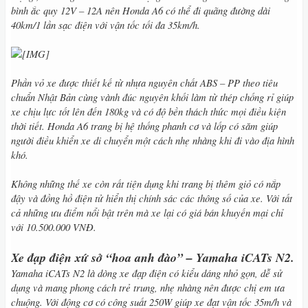
bình ắc quy 12V – 12A nên Honda A6 có thể đi quãng đường dài
40km/1 lần sạc điện với vận tốc tối đa 35km/h.
Phần vỏ xe được thiết kế từ nhựa nguyên chất ABS – PP theo tiêu
chuẩn Nhật Bản cùng vành đúc nguyên khối làm từ thép chống rỉ giúp
xe chịu lực tốt lên đến 180kg và có độ bền thách thức mọi điều kiện
thời tiết. Honda A6 trang bị hệ thống phanh cơ và lốp có săm giúp
người điều khiển xe di chuyển một cách nhẹ nhàng khi đi vào địa hình
khó.
Không những thế xe còn rất tiện dụng khi trang bị thêm giỏ có nắp
đậy và đồng hồ điện tử hiển thị chính sác các thông số của xe. Với tất
cả những ưu điểm nổi bật trên mà xe lại có giá bán khuyến mại chỉ
với 10.500.000 VNĐ.
Xe đạp điện xứ sở “hoa anh đào” – Yamaha iCATs N2.
Yamaha iCATs N2 là dòng xe đạp điện có kiểu dáng nhỏ gọn, dễ sử
dụng và mang phong cách trẻ trung, nhẹ nhàng nên được chị em ưa
chuộng. Với động cơ có công suất 250W giúp xe đạt vận tốc 35m/h và