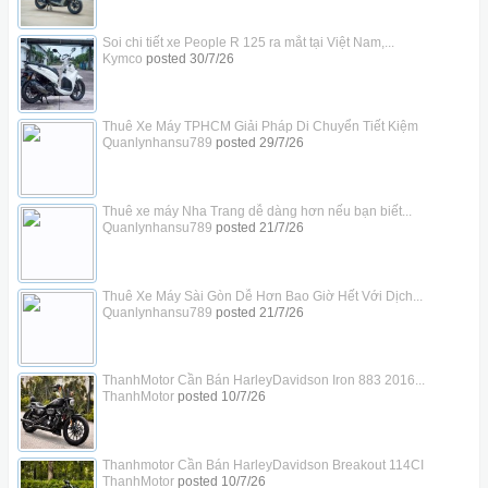
Soi chi tiết xe People R 125 ra mắt tại Việt Nam,...
Kymco
posted
30/7/26
Thuê Xe Máy TPHCM Giải Pháp Di Chuyển Tiết Kiệm
Quanlynhansu789
posted
29/7/26
Thuê xe máy Nha Trang dễ dàng hơn nếu bạn biết...
Quanlynhansu789
posted
21/7/26
Thuê Xe Máy Sài Gòn Dễ Hơn Bao Giờ Hết Với Dịch...
Quanlynhansu789
posted
21/7/26
ThanhMotor Cần Bán HarleyDavidson Iron 883 2016...
ThanhMotor
posted
10/7/26
Thanhmotor Cần Bán HarleyDavidson Breakout 114CI
ThanhMotor
posted
10/7/26