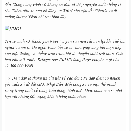
đến 120kg cùng vành và khung xe làm từ thép nguyên khối chống rỉ
sét. Thêm nữa xe còn có động cơ 250W cho vận tốc 30km/h và đi
quãng đường 50km khi sạc bình đầy.
Yên xe tách rời thành yên trước và yên sau nên rất tiện lợi khi chở hai
người và êm ái khi ngồi. Phần lốp xe có săm giúp tăng tiết diện tiếp
xúc mặt đường và chống trơn trượt khi di chuyển dưới trời mưa. Giá
bán của một chiếc Bridgestone PKD18 đang được khuyến mại còn
12.500.000 VNĐ.
=> Trên đây là thông tin chi tiết về các dòng xe đạp điện có nguồn
gốc xuất xứ từ đất nước Nhật Bản. Mỗi dòng xe có một thế mạnh
riêng trong thiết kế cùng kiểu dáng, hình thức khác nhau nên sẽ phù
hợp với những đối tượng khách hàng khác nhau.