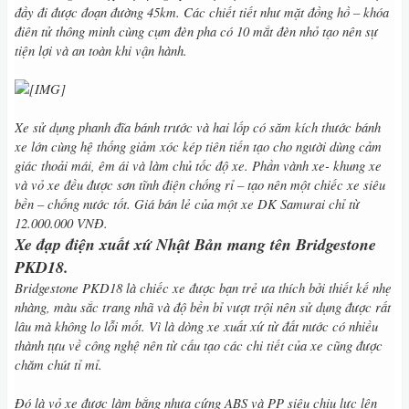
đầy đi được đoạn đường 45km. Các chiết tiết như mặt đồng hồ – khóa
điên tử thông minh cùng cụm đèn pha có 10 mắt đèn nhỏ tạo nên sự
tiện lợi và an toàn khi vận hành.
Xe sử dụng phanh đĩa bánh trước và hai lốp có săm kích thước bánh
xe lớn cùng hệ thống giảm xóc kép tiên tiến tạo cho người dùng cảm
giác thoải mái, êm ái và làm chủ tốc độ xe. Phần vành xe- khung xe
và vỏ xe đều được sơn tĩnh điện chống rỉ – tạo nên một chiếc xe siêu
bền – chống nước tốt. Giá bán lẻ của một xe DK Samurai chỉ từ
12.000.000 VNĐ.
Xe đạp điện xuất xứ Nhật Bản mang tên Bridgestone
PKD18.
Bridgestone PKD18 là chiếc xe được bạn trẻ ưa thích bởi thiết kế nhẹ
nhàng, màu sắc trang nhã và độ bền bỉ vượt trội nên sử dụng được rất
lâu mà không lo lỗi mốt. Vì là dòng xe xuất xứ từ đất nước có nhiều
thành tựu về công nghệ nên từ cấu tạo các chi tiết của xe cũng được
chăm chút tỉ mỉ.
Đó là vỏ xe được làm bằng nhựa cứng ABS và PP siêu chịu lực lên