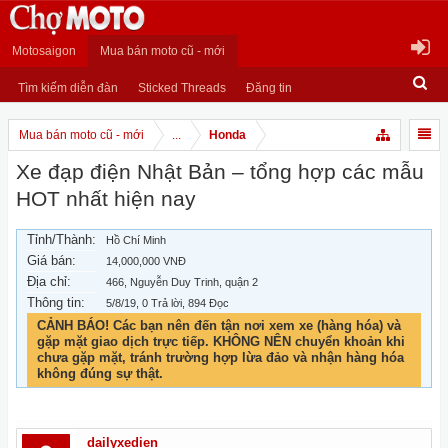
Motosaigon
Mua bán moto cũ - mới
Tìm kiếm diễn đàn
Sticked Threads
Đăng tin
Mua bán moto cũ - mới
...
Honda
Xe đạp điện Nhật Bản – tổng hợp các mẫu
HOT nhất hiện nay
Tỉnh/Thành:
Hồ Chí Minh
Giá bán:
14,000,000 VNĐ
Địa chỉ:
466, Nguyễn Duy Trinh, quận 2
Thông tin:
5/8/19
, 0 Trả lời, 894 Đọc
CẢNH BÁO! Các bạn nên đến tận nơi xem xe (hàng hóa) và
gặp mặt giao dịch trực tiếp. KHÔNG NÊN chuyển khoản khi
chưa gặp mặt, tránh trường hợp lừa đảo và nhận hàng hóa
không đúng sự thật.
dailyxedien