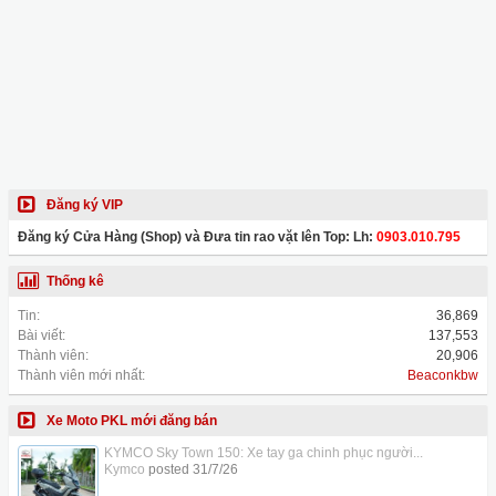
Đăng ký VIP
Đăng ký Cửa Hàng (Shop) và Đưa tin rao vặt lên Top: Lh:
0903.010.795
Thống kê
Tin:
36,869
Bài viết:
137,553
Thành viên:
20,906
Thành viên mới nhất:
Beaconkbw
Xe Moto PKL mới đăng bán
KYMCO Sky Town 150: Xe tay ga chinh phục người...
Kymco
posted
31/7/26