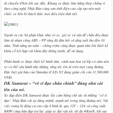
di chuyển 45km khi sạc đầy. Khung xe được làm bằng thép chống rỉ
theo công nghệ Nhật Bản cùng sơn tĩnh điện cao cấp tạo nên một
chiếc xe bền bỉ thách thức mọi điều kiện thời tiết.
Ngoài ra các bộ phận khác như vỏ xe, giỏ xe và sàn để chân đều được
làm từ nhựa cứng ABS – PP tăng độ đàn hồi và tăng tuổi thọ đến 10
năm. Tính năng an toàn – chống trộm cũng được quan tâm khi thiết kế
khóa cổ kết hợp với khóa dây thông minh, dễ sử dụng.
Phần bánh xe được thiết kế bánh tăm, vành nan hoa và lốp có săm nên
xe có thể vận hành nhẹ nhàng, tăng tốc êm ái trên mọi cung đường.
Đặc biệt giá bán của Yamaha iCATs N2 đang giảm chỉ còn 11.500.000
VNĐ.
DK Samurai – “võ sĩ đạo chân chính” đúng như cái
tên của nó.
Xe đạp điện DK Samurai được lấy cảm hứng chế tác từ những “võ sĩ
đạo” Nhật Bản với sự dũng mãnh, mạnh mẽ trong từng đường nét. Với
việc trang bị động cơ cao cấp 4 bình ắc quy 12V – 12A và công xuất
600W cùng bàn đạp trợ lực giúp xe đạt vận tốc tối đa 40km/h, khi sạc