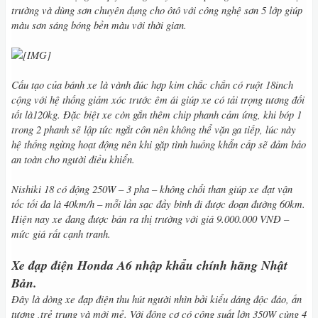
trường và dùng sơn chuyên dụng cho ôtô với công nghệ sơn 5 lớp giúp
màu sơn sáng bóng bền màu với thời gian.
Cấu tạo của bánh xe là vành đúc hợp kim chắc chắn có ruột 18inch
cộng với hệ thống giảm xóc trước êm ái giúp xe có tải trọng tương đối
tốt là120kg. Đặc biệt xe còn gắn thêm chip phanh cảm ứng, khi bóp 1
trong 2 phanh sẽ lập tức ngắt côn nên không thể vặn ga tiếp, lúc này
hệ thống ngừng hoạt động nên khi gặp tình huống khẩn cấp sẽ đảm bảo
an toàn cho người điều khiển.
Nishiki 18 có động 250W – 3 pha – không chổi than giúp xe đạt vận
tốc tối đa là 40km/h – mỗi lần sạc đầy bình đi được đoạn đường 60km.
Hiện nay xe đang được bán ra thị trường với giá 9.000.000 VNĐ –
mức giá rất cạnh tranh.
Xe đạp điện Honda A6 nhập khẩu chính hãng Nhật
Bản.
Đây là dòng xe đạp điện thu hút người nhìn bởi kiểu dáng độc đáo, ấn
tượng ,trẻ trung và mới mẻ. Với động cơ có công suất lớn 350W cùng 4