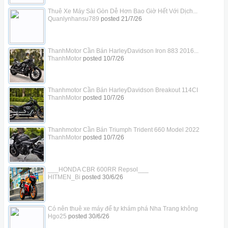
Thuê Xe Máy Sài Gòn Dễ Hơn Bao Giờ Hết Với Dịch...
Quanlynhansu789
posted
21/7/26
ThanhMotor Cần Bán HarleyDavidson Iron 883 2016...
ThanhMotor
posted
10/7/26
Thanhmotor Cần Bán HarleyDavidson Breakout 114CI
ThanhMotor
posted
10/7/26
Thanhmotor Cần Bán Triumph Trident 660 Model 2022
ThanhMotor
posted
10/7/26
___HONDA CBR 600RR Repsol___
HITMEN_Bi
posted
30/6/26
Có nên thuê xe máy để tự khám phá Nha Trang không
Hgo25
posted
30/6/26