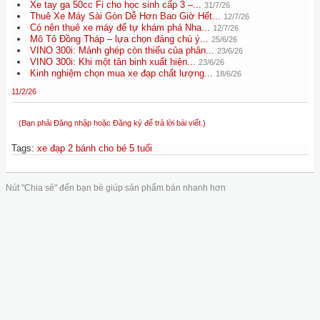
Xe tay ga 50cc Fi cho học sinh cấp 3 –...
31/7/26
Thuê Xe Máy Sài Gòn Dễ Hơn Bao Giờ Hết...
12/7/26
Có nên thuê xe máy để tự khám phá Nha...
12/7/26
Mô Tô Đồng Tháp – lựa chọn đáng chú ý...
25/6/26
VINO 300i: Mảnh ghép còn thiếu của phân...
23/6/26
VINO 300i: Khi một tân binh xuất hiện...
23/6/26
Kinh nghiệm chọn mua xe đạp chất lượng...
18/6/26
11/2/26
(Bạn phải Đăng nhập hoặc Đăng ký để trả lời bài viết.)
Tags
:
xe đạp 2 bánh cho bé 5 tuổi
Nút "Chia sẻ" đến bạn bè giúp sản phẩm bán nhanh hơn