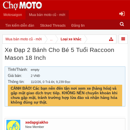
Motosaigon
Mua bán moto cũ - mới
Tìm kiếm diễn đàn
Sticked Threads
Đăng tin
Mua bán moto cũ - mới
...
Loại xe khác
Xe Đạp 2 Bánh Cho Bé 5 Tuổi Raccoon
Mason 18 Inch
Tỉnh/Thành:
empty
Giá bán:
2 VNĐ
Thông tin:
11/2/26
, 0 Trả lời, 9,239 Đọc
CẢNH BÁO! Các bạn nên đến tận nơi xem xe (hàng hóa) và
gặp mặt giao dịch trực tiếp. KHÔNG NÊN chuyển khoản khi
chưa gặp mặt, tránh trường hợp lừa đảo và nhận hàng hóa
không đúng sự thật.
xedapgiakho
New Member