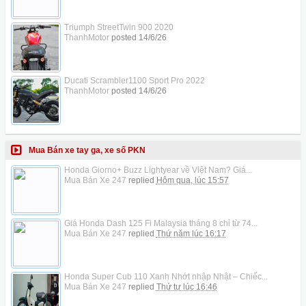
Triumph StreetTwin 900 2020
ThanhMotor
posted
14/6/26
Ducati Scrambler1100 Sport Pro 2022
ThanhMotor
posted
14/6/26
Mua Bán xe tay ga, xe số PKN
Honda Giorno+ Buzz Lightyear về Việt Nam? Giá...
Mua Bán Xe 247
replied
Hôm qua, lúc 15:57
Giá Honda Dash 125 Fi Malaysia tháng 8 chỉ từ 74...
Mua Bán Xe 247
replied
Thứ năm lúc 16:17
Honda Super Cub 110 Xanh Nhớt nhập Nhật – Chiếc...
Mua Bán Xe 247
replied
Thứ tư lúc 16:46