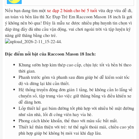
Nếu bạn đang tìm một
xe đạp 2 bánh cho bé 5 tuổi
vừa đẹp vừa dễ đi,
an toàn và bền lâu thì Xe Đạp Trẻ Em Raccoon Mason 18 inch là gợi
ý không nên bỏ qua! Đây là mẫu xe được nhiều phụ huynh tin chọn vì
đáp ứng đầy đủ nhu cầu vận động, vui chơi ngoài trời và tập luyện kỹ
năng giữ thăng bằng cho trẻ.
Đặc điểm nổi bật của Raccoon Mason 18 Inch:
Khung sườn hợp kim thép cao cấp, chịu lực tốt và bền bỉ theo
thời gian.
Phanh trước gôm và phanh sau đùm giúp bé dễ kiểm soát tốc
độ và dừng lại khi cần thiết.
Hệ thống truyền động đơn giản 1 tầng, bé không cần lo lắng về
chuyển số, tập trung vào việc giữ thăng bằng và điều khiển xe
dễ dàng hơn.
Lốp thiết kế gai bám đường tốt phù hợp với nhiều bề mặt đường
như sân nhà, lối đi công viên hay vỉa hè.
Phong cách khỏe khoắn, thể thao với màu sắc bắt mắt.
Thiết kế thân thiện với trẻ: tư thế ngồi thoải mái, chiều cao yên
phù hợp giúp bé không bị mỏi vai khi đạp lâu.