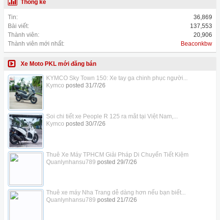
Thống kê
Tin:
36,869
Bài viết:
137,553
Thành viên:
20,906
Thành viên mới nhất:
Beaconkbw
Xe Moto PKL mới đăng bán
KYMCO Sky Town 150: Xe tay ga chinh phục người...
Kymco
posted
31/7/26
Soi chi tiết xe People R 125 ra mắt tại Việt Nam,...
Kymco
posted
30/7/26
Thuê Xe Máy TPHCM Giải Pháp Di Chuyển Tiết Kiệm
Quanlynhansu789
posted
29/7/26
Thuê xe máy Nha Trang dễ dàng hơn nếu bạn biết...
Quanlynhansu789
posted
21/7/26