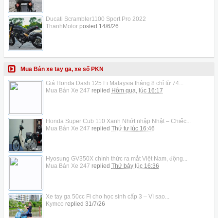
Ducati Scrambler1100 Sport Pro 2022
ThanhMotor
posted
14/6/26
Mua Bán xe tay ga, xe số PKN
Giá Honda Dash 125 Fi Malaysia tháng 8 chỉ từ 74...
Mua Bán Xe 247
replied
Hôm qua, lúc 16:17
Honda Super Cub 110 Xanh Nhớt nhập Nhật – Chiếc...
Mua Bán Xe 247
replied
Thứ tư lúc 16:46
Hyosung GV350X chính thức ra mắt Việt Nam, động...
Mua Bán Xe 247
replied
Thứ bảy lúc 16:36
Xe tay ga 50cc Fi cho học sinh cấp 3 – Vì sao...
Kymco
replied
31/7/26