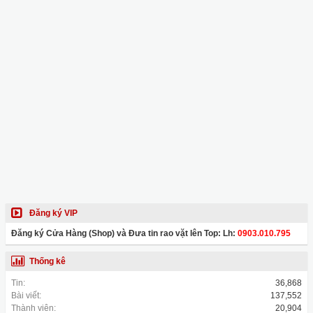
Đăng ký VIP
Đăng ký Cửa Hàng (Shop) và Đưa tin rao vặt lên Top: Lh:
0903.010.795
Thống kê
Tin:
36,868
Bài viết:
137,552
Thành viên:
20,904