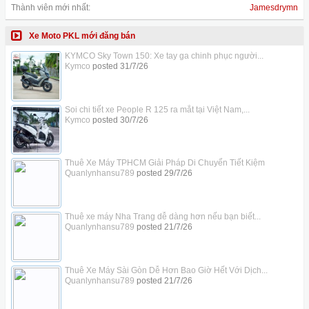
Thành viên mới nhất:
Jamesdrymn
Xe Moto PKL mới đăng bán
KYMCO Sky Town 150: Xe tay ga chinh phục người...
Kymco
posted
31/7/26
Soi chi tiết xe People R 125 ra mắt tại Việt Nam,...
Kymco
posted
30/7/26
Thuê Xe Máy TPHCM Giải Pháp Di Chuyển Tiết Kiệm
Quanlynhansu789
posted
29/7/26
Thuê xe máy Nha Trang dễ dàng hơn nếu bạn biết...
Quanlynhansu789
posted
21/7/26
Thuê Xe Máy Sài Gòn Dễ Hơn Bao Giờ Hết Với Dịch...
Quanlynhansu789
posted
21/7/26