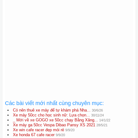
Các bài viết mới nhất cùng chuyên mục:
Có nên thuê xe máy để tự khám phá Nha...
30/6/26
Xe máy 50cc cho học sinh nữ: Lựa chọn...
30/11/24
_ Mới về xe GOGO xe 50cc chạy Bằng Xăng...
14/1/22
Xe máy ga 50cc Vespa Dibao Pansy XS 2021
28/5/21
Xe win cafe racer đẹp mói rẻ
9/9/20
Xe honda 67 cafe racer
9/9/20