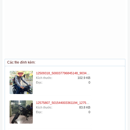
Các file đính kèm:
12509318_500037796845148_9034653359141647983_n.jpg
Kích thước:
102.9 KB
Đọc:
0
12575807_501544003361194_127524393_n.jpg
Kích thước:
83.8 KB
Đọc:
0