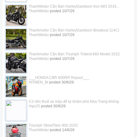
ThanhMotor Cần Bán HarleyDavidson Iron 883 2016...
ThanhMotor
posted
10/7/26
Thanhmotor Cần Bán HarleyDavidson Breakout 114CI
ThanhMotor
posted
10/7/26
Thanhmotor Cần Bán Triumph Trident 660 Model 2022
ThanhMotor
posted
10/7/26
___HONDA CBR 600RR Repsol___
HITMEN_Bi
posted
30/6/26
Có nên thuê xe máy để tự khám phá Nha Trang không
Hgo25
posted
30/6/26
Triumph StreetTwin 900 2020
ThanhMotor
posted
14/6/26