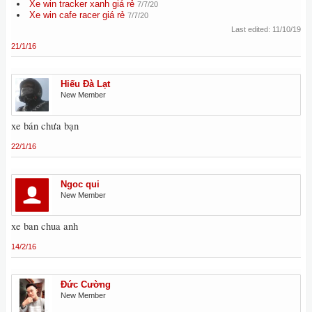
Xe win tracker xanh giá rẻ
7/7/20
Xe win cafe racer giá rẻ
7/7/20
Last edited:
11/10/19
21/1/16
Hiếu Đà Lạt
New Member
xe bán chưa bạn
22/1/16
Ngoc qui
New Member
xe ban chua anh
14/2/16
Đức Cường
New Member