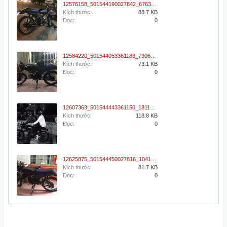
12576158_501544190027842_676366032_n.jpg
Kích thước:
88.7 KB
Đọc:
0
12584220_501544053361189_790636348_n.jpg
Kích thước:
73.1 KB
Đọc:
0
12607363_501544443361150_181199834_n.jpg
Kích thước:
118.8 KB
Đọc:
0
12625875_501544450027816_1041678038_n.jpg
Kích thước:
81.7 KB
Đọc:
0