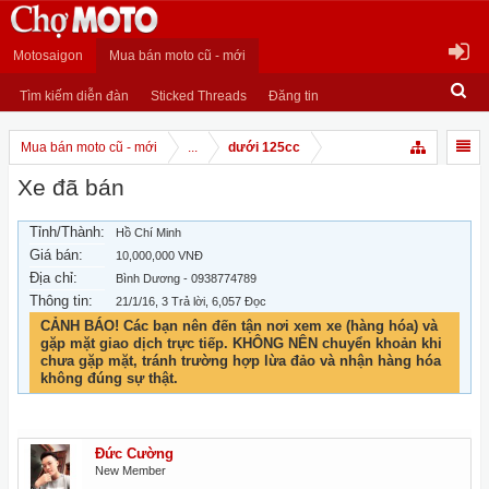
Motosaigon
Mua bán moto cũ - mới
Tìm kiếm diễn đàn
Sticked Threads
Đăng tin
Mua bán moto cũ - mới
...
dưới 125cc
Xe đã bán
Tỉnh/Thành:
Hồ Chí Minh
Giá bán:
10,000,000 VNĐ
Địa chỉ:
Bình Dương - 0938774789
Thông tin:
21/1/16
, 3 Trả lời, 6,057 Đọc
CẢNH BÁO! Các bạn nên đến tận nơi xem xe (hàng hóa) và
gặp mặt giao dịch trực tiếp. KHÔNG NÊN chuyển khoản khi
chưa gặp mặt, tránh trường hợp lừa đảo và nhận hàng hóa
không đúng sự thật.
Đức Cường
New Member