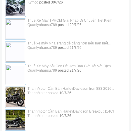
Kymco
posted
30/7/26
Thuê Xe Máy TPHCM Giải Pháp Di Chuyển Tiết Kiệm
Quanlynhansu789
posted
29/7/26
Thuê xe máy Nha Trang dễ dàng hơn nếu bạn biết...
Quanlynhansu789
posted
21/7/26
Thuê Xe Máy Sài Gòn Dễ Hơn Bao Giờ Hết Với Dịch...
Quanlynhansu789
posted
21/7/26
ThanhMotor Cần Bán HarleyDavidson Iron 883 2016...
ThanhMotor
posted
10/7/26
Thanhmotor Cần Bán HarleyDavidson Breakout 114CI
ThanhMotor
posted
10/7/26