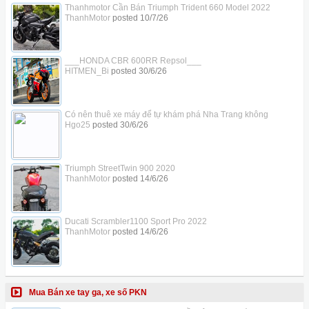
Thanhmotor Cần Bán Triumph Trident 660 Model 2022
ThanhMotor
posted
10/7/26
___HONDA CBR 600RR Repsol___
HITMEN_Bi
posted
30/6/26
Có nên thuê xe máy để tự khám phá Nha Trang không
Hgo25
posted
30/6/26
Triumph StreetTwin 900 2020
ThanhMotor
posted
14/6/26
Ducati Scrambler1100 Sport Pro 2022
ThanhMotor
posted
14/6/26
Mua Bán xe tay ga, xe số PKN