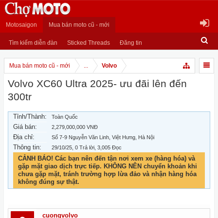
Motosaigon
Mua bán moto cũ - mới
Tìm kiếm diễn đàn
Sticked Threads
Đăng tin
Mua bán moto cũ - mới
...
Volvo
Volvo XC60 Ultra 2025- ưu đãi lên đến
300tr
Tỉnh/Thành:
Toàn Quốc
Giá bán:
2,279,000,000 VNĐ
Địa chỉ:
Số 7-9 Nguyễn Văn Linh, Việt Hưng, Hà Nội
Thông tin:
29/10/25
, 0 Trả lời, 3,005 Đọc
CẢNH BÁO! Các bạn nên đến tận nơi xem xe (hàng hóa) và
gặp mặt giao dịch trực tiếp. KHÔNG NÊN chuyển khoản khi
chưa gặp mặt, tránh trường hợp lừa đảo và nhận hàng hóa
không đúng sự thật.
cuongvolvo