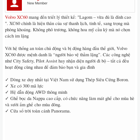
New Member
Volvo
XC60
mang đến triết lý thiết kế: "Lagom – vừa đủ là đỉnh cao
". XC60 chính là hiện thân của sự thanh lịch, tinh tế, sang trọng mà
phòng khoáng. Không phô trương, không hoa mỹ cầu kỳ mà nó chọn
cách im lặng
Với hệ thống an toàn chủ động và bị động hàng đầu thế giới, Volvo
XC60 được mệnh danh là “người bảo vệ thầm lặng”. Các công nghệ
như City Safety, Pilot Assist hay nhận diện người đi bộ – tất cả đều
hoạt động cùng nhau để đảm bảo bạn và gia đình
✓ Dòng xe duy nhất tại Việt Nam sử dụng Thép Siêu Cứng Boron.
✓ Xe có 300 mã lực
✓ Hệ dẫn động AWD thông minh
✓ Ghế bọc da Nappa cao cấp, có chức năng làm mát ghế cho mùa hè
và sưởi ấm ghế cho mùa đông.
✓ Cửa sổ trời toàn cảnh Panorama.