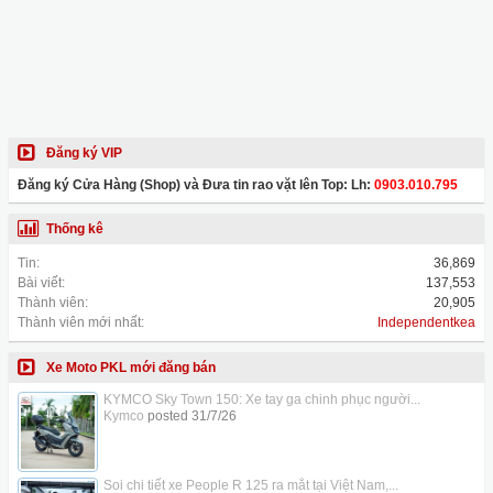
Đăng ký VIP
Đăng ký Cửa Hàng (Shop) và Đưa tin rao vặt lên Top: Lh:
0903.010.795
Thống kê
Tin:
36,869
Bài viết:
137,553
Thành viên:
20,905
Thành viên mới nhất:
Independentkea
Xe Moto PKL mới đăng bán
KYMCO Sky Town 150: Xe tay ga chinh phục người...
Kymco
posted
31/7/26
Soi chi tiết xe People R 125 ra mắt tại Việt Nam,...