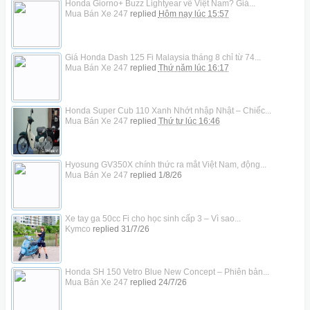
Honda Giorno+ Buzz Lightyear về Việt Nam? Giá...
Mua Bán Xe 247
replied
Hôm nay lúc 15:57
Giá Honda Dash 125 Fi Malaysia tháng 8 chỉ từ 74...
Mua Bán Xe 247
replied
Thứ năm lúc 16:17
Honda Super Cub 110 Xanh Nhớt nhập Nhật – Chiếc...
Mua Bán Xe 247
replied
Thứ tư lúc 16:46
Hyosung GV350X chính thức ra mắt Việt Nam, động...
Mua Bán Xe 247
replied
1/8/26
Xe tay ga 50cc Fi cho học sinh cấp 3 – Vì sao...
Kymco
replied
31/7/26
Honda SH 150 Vetro Blue New Concept – Phiên bản...
Mua Bán Xe 247
replied
24/7/26