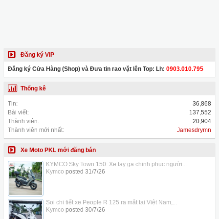
Đăng ký VIP
Đăng ký Cửa Hàng (Shop) và Đưa tin rao vặt lên Top: Lh:
0903.010.795
Thống kê
Tin:
36,868
Bài viết:
137,552
Thành viên:
20,904
Thành viên mới nhất:
Jamesdrymn
Xe Moto PKL mới đăng bán
KYMCO Sky Town 150: Xe tay ga chinh phục người...
Kymco
posted
31/7/26
Soi chi tiết xe People R 125 ra mắt tại Việt Nam,...
Kymco
posted
30/7/26