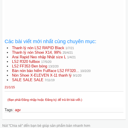
Các bài viết mới nhất cùng chuyên mục:
Thanh lý nón LS2 RAPID Black
1/7/21
Thanh lý nón Shoei X14, 99%
25/4/21
Arai Rapid Neo nhập Nhật size L
1/4/21
LS2 ff320 fullbox
17/5/20
LS2 FF353 Đen bóng
13/2/20
Bán nón bảo hiểm Fullface LS2 FF320...
10/2/20
Nón Shoei X-ELEVEN X-11 thanh lý
9/1/20
SALE SALE SALE
7/11/19
21/1/15
(Bạn phải Đăng nhập hoặc Đăng ký để trả lời bài viết.)
Tags
:
agv
Nút "Chia sẻ" đến bạn bè giúp sản phẩm bán nhanh hơn