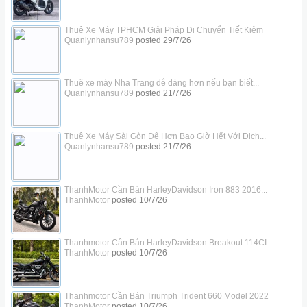
Thuê Xe Máy TPHCM Giải Pháp Di Chuyển Tiết Kiệm
Quanlynhansu789
posted
29/7/26
Thuê xe máy Nha Trang dễ dàng hơn nếu bạn biết...
Quanlynhansu789
posted
21/7/26
Thuê Xe Máy Sài Gòn Dễ Hơn Bao Giờ Hết Với Dịch...
Quanlynhansu789
posted
21/7/26
ThanhMotor Cần Bán HarleyDavidson Iron 883 2016...
ThanhMotor
posted
10/7/26
Thanhmotor Cần Bán HarleyDavidson Breakout 114CI
ThanhMotor
posted
10/7/26
Thanhmotor Cần Bán Triumph Trident 660 Model 2022
ThanhMotor
posted
10/7/26