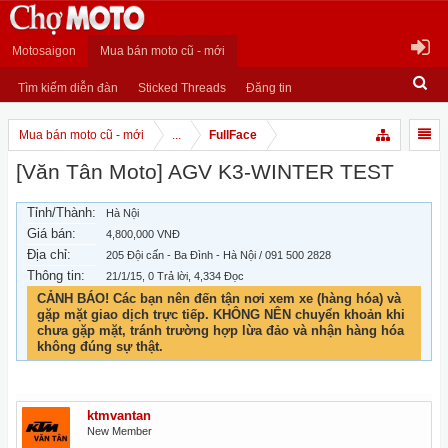
Motosaigon
Mua bán moto cũ - mới
Tìm kiếm diễn đàn
Sticked Threads
Đăng tin
Mua bán moto cũ - mới
...
FullFace
[Văn Tân Moto] AGV K3-WINTER TEST
Tỉnh/Thành:
Hà Nội
Giá bán:
4,800,000 VNĐ
Địa chỉ:
205 Đội cấn - Ba Đình - Hà Nội / 091 500 2828
Thông tin:
21/1/15
, 0 Trả lời, 4,334 Đọc
CẢNH BÁO! Các bạn nên đến tận nơi xem xe (hàng hóa) và
gặp mặt giao dịch trực tiếp. KHÔNG NÊN chuyển khoản khi
chưa gặp mặt, tránh trường hợp lừa đảo và nhận hàng hóa
không đúng sự thật.
ktmvantan
New Member