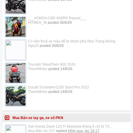
___HONDA CBR 600RR Repsol___
HITMEN_Bi
posted
30/6/26
Có nên thuê xe máy để tự khám phá Nha Trang không
Hgo25
posted
30/6/26
Triumph StreetTwin 900 2020
ThanhMotor
posted
14/6/26
Ducati Scrambler1100 Sport Pro 2022
ThanhMotor
posted
14/6/26
Mua Bán xe tay ga, xe số PKN
Giá Honda Dash 125 Fi Malaysia tháng 8 chỉ từ 74...
Mua Bán Xe 247
replied
Hôm qua, lúc 16:17