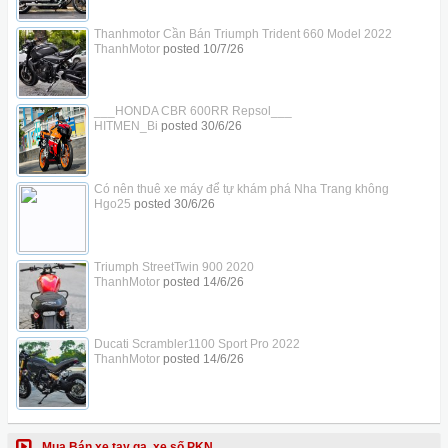
Thanhmotor Cần Bán Triumph Trident 660 Model 2022
ThanhMotor
posted
10/7/26
___HONDA CBR 600RR Repsol___
HITMEN_Bi
posted
30/6/26
Có nên thuê xe máy để tự khám phá Nha Trang không
Hgo25
posted
30/6/26
Triumph StreetTwin 900 2020
ThanhMotor
posted
14/6/26
Ducati Scrambler1100 Sport Pro 2022
ThanhMotor
posted
14/6/26
Mua Bán xe tay ga, xe số PKN