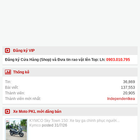
Đăng ký VIP
Đăng ký Cửa Hàng (Shop) và Đưa tin rao vặt lên Top: Lh:
0903.010.795
Thống kê
Tin:
36,869
Bài viết:
137,553
Thành viên:
20,905
Thành viên mới nhất:
Independentkea
Xe Moto PKL mới đăng bán
KYMCO Sky Town 150: Xe tay ga chinh phục người...
Kymco
posted
31/7/26