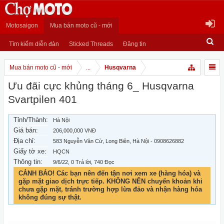
Motosaigon
Mua bán moto cũ - mới
Tìm kiếm diễn đàn
Sticked Threads
Đăng tin
Mua bán moto cũ - mới
...
Husqvarna
Ưu đãi cực khủng tháng 6_ Husqvarna
Svartpilen 401
Tỉnh/Thành:
Hà Nội
Giá bán:
206,000,000 VNĐ
Địa chỉ:
583 Nguyễn Văn Cừ, Long Biên, Hà Nội - 0908626882
Giấy tờ xe:
HQCN
Thông tin:
9/6/22
, 0 Trả lời, 740 Đọc
CẢNH BÁO! Các bạn nên đến tận nơi xem xe (hàng hóa) và
gặp mặt giao dịch trực tiếp. KHÔNG NÊN chuyển khoản khi
chưa gặp mặt, tránh trường hợp lừa đảo và nhận hàng hóa
không đúng sự thật.