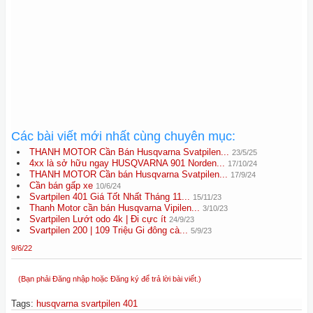
Các bài viết mới nhất cùng chuyên mục:
THANH MOTOR Cần Bán Husqvarna Svatpilen...
23/5/25
4xx là sở hữu ngay HUSQVARNA 901 Norden...
17/10/24
THANH MOTOR Cần bán Husqvarna Svatpilen...
17/9/24
Cần bán gấp xe
10/6/24
Svartpilen 401 Giá Tốt Nhất Tháng 11...
15/11/23
Thanh Motor cần bán Husqvarna Vipilen...
3/10/23
Svartpilen Lướt odo 4k | Đi cực ít
24/9/23
Svartpilen 200 | 109 Triệu Gi đông cà...
5/9/23
9/6/22
(Bạn phải Đăng nhập hoặc Đăng ký để trả lời bài viết.)
Tags
:
husqvarna svartpilen 401