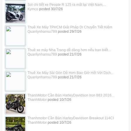
Soi chi tiết xe People R 125 ra mắt tại Việt Nam,...
Kymco
posted
30/7/26
Thuê Xe Máy TPHCM Giải Pháp Di Chuyển Tiết Kiệm
Quanlynhansu789
posted
29/7/26
Thuê xe máy Nha Trang dễ dàng hơn nếu bạn biết...
Quanlynhansu789
posted
21/7/26
Thuê Xe Máy Sài Gòn Dễ Hơn Bao Giờ Hết Với Dịch...
Quanlynhansu789
posted
21/7/26
ThanhMotor Cần Bán HarleyDavidson Iron 883 2016...
ThanhMotor
posted
10/7/26
Thanhmotor Cần Bán HarleyDavidson Breakout 114CI
ThanhMotor
posted
10/7/26