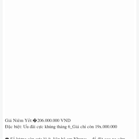
Giá Niêm Yết:�206.000.000 VND
Đặc biệt: Ưu đãi cực khủng tháng 6_Giá chỉ còn 19x.000.000
☎️ Số lượng còn cực kì ít, liên hệ em Nhung: .. để đặt cọc xe sớm