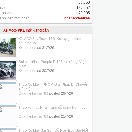
:
36,868
 viết:
137,552
ành viên:
20,905
ành viên mới nhất:
Independentkea
Xe Moto PKL mới đăng bán
KYMCO Sky Town 150: Xe tay ga chinh
phục người...
Kymco
posted
31/7/26
Soi chi tiết xe People R 125 ra mắt tại Việt
Nam,...
Kymco
posted
30/7/26
Thuê Xe Máy TPHCM Giải Pháp Di Chuyển
Tiết Kiệm
Quanlynhansu789
posted
29/7/26
Thuê xe máy Nha Trang dễ dàng hơn nếu
bạn biết...
Quanlynhansu789
posted
21/7/26
Thuê Xe Máy Sài Gòn Dễ Hơn Bao Giờ Hết