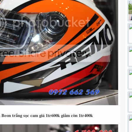
Beon trắng sọc cam giá 1tr600k giảm còn 1tr400k