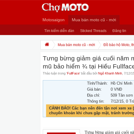
Motosaigon
Mua bán moto cũ - mới
Tìm kiếm diễn đàn
Sticked Threads
Đăng tin
Mua bán moto cũ - mới
Đồ bảo hộ Moto, th
Tưng bừng giảm giá cuối năm m
mũ bảo hiểm ¾ tại Hiếu Fullfac
Thảo luận trong '
FullFace
' bắt đầu bởi
Ngô Khanh Minh
,
7/12/1
Tỉnh/Thành:
Hồ Chí Minh
Giá bán:
0 VNĐ
Địa chỉ:
509 Tân sơn
Thông tin:
7/12/15
, 0 Tr
CẢNH BÁO! Các bạn nên đến tận nơi xem xe (
chuyển khoản khi chưa gặp mặt, tránh trườn
Tưng bừng giảm giá cuối n