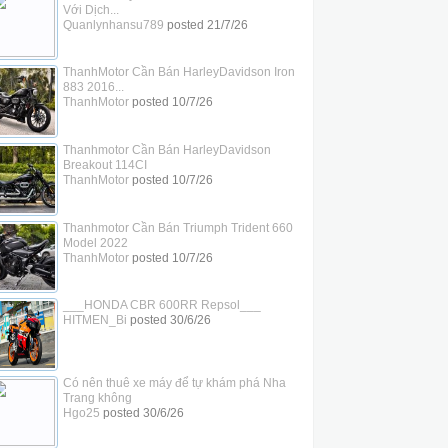
Với Dịch...
Quanlynhansu789
posted
21/7/26
ThanhMotor Cần Bán HarleyDavidson Iron
883 2016...
ThanhMotor
posted
10/7/26
Thanhmotor Cần Bán HarleyDavidson
Breakout 114CI
ThanhMotor
posted
10/7/26
Thanhmotor Cần Bán Triumph Trident 660
Model 2022
ThanhMotor
posted
10/7/26
___HONDA CBR 600RR Repsol___
HITMEN_Bi
posted
30/6/26
Có nên thuê xe máy để tự khám phá Nha
Trang không
Hgo25
posted
30/6/26