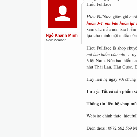
Hiếu Fullface
Hiếu Fullface
giảm giá cuố
hiểm 3/4
mũ bảo hiểm lật
,
xem các mẫu nón bảo hiểm t
lựa cho mình một chiếc nón
Ngô Khanh Minh
New Member
Hiếu Fullface là shop chuy
mũ bảo hiểm cào cào,
… uy 
Việt Nam. Nón bảo hiểm 
như Thái Lan, Hàn Quốc, 
Hãy liên hệ ngay với chúng 
Lưu ý: Tất cả sản phẩm sẽ
Thông tin liên hệ shop mũ
Website chính thức: hieufu
Điện thoại: 0972 662 569 M