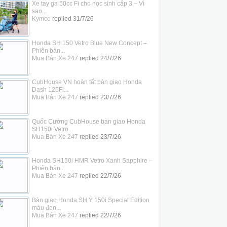
Xe tay ga 50cc Fi cho học sinh cấp 3 – Vì
sao...
Kymco
replied
31/7/26
Honda SH 150 Vetro Blue New Concept –
Phiên bản...
Mua Bán Xe 247
replied
24/7/26
CubHouse VN hoàn tất bàn giao Honda
Dash 125Fi...
Mua Bán Xe 247
replied
23/7/26
Quốc Cường CubHouse bàn giao Honda
SH150i Vetro...
Mua Bán Xe 247
replied
23/7/26
Honda SH150i HMR Vetro Xanh Sapphire –
Phiên bản...
Mua Bán Xe 247
replied
22/7/26
Bàn giao Honda SH Ý 150i Special Edition
màu đen...
Mua Bán Xe 247
replied
22/7/26