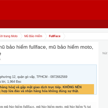
ời trang Moto
Mũ Bảo Hiểm
FullFace
ũ bảo hiểm fullface, mũ bảo hiểm moto,
e
Nút
5
.
 phường 12, quận gò vấp, TPHCM - 0972662569
ả lời, 1,964 Đọc
hàng hóa) và gặp mặt giao dịch trực tiếp. KHÔNG NÊN
g hợp lừa đảo và nhận hàng hóa không đúng sự thật.
ăm mũ bảo hiểm fullface, mũ bảo hiểm moto, mũ bảo hiểm ¾ tại