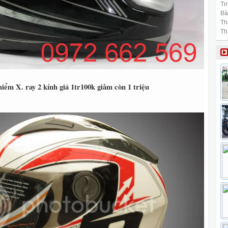
Tin
Bài
Th
Th
iểm X. ray 2 kính giá 1tr100k giảm còn 1 triệu​