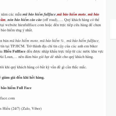
mũ bảo hiểm fullface
mũ bảo hiểm moto
mũ bảo
i năm các mẫu
,
,
 cằm
nón bảo hiểm cào cào
,
(off road),…. Quý khách hàng có thể
ại website hieufullface.com hoặc đến trực tiếp cửa hàng để chọn
 bảo hiểm ưng ý nhất.
mũ bảo hiểm moto, mũ bảo hiểm ¾ , mũ bảo hiểm fullface,
ên bán
tín tại TP.HCM. Trở thành địa chỉ tin cậy của các anh em biker
Hiếu Fullface
của
đều được nhập khẩu trực tiếp từ các nước khu vực
giá hạt dẻ
Đài Loan,… nên đảm bảo
nhất cho quý khách hàng.
tôi khi quý khách hàng có bất kỳ vấn đề gì cần thắc mắc.
 giám giá đến khi hết hàng.
 bảo hiểm Full Face
llface.com
s Hiếu (24/7) (Zalo, Viber)