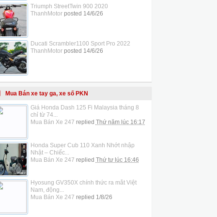
Triumph StreetTwin 900 2020
ThanhMotor
posted
14/6/26
Ducati Scrambler1100 Sport Pro 2022
ThanhMotor
posted
14/6/26
Mua Bán xe tay ga, xe số PKN
Giá Honda Dash 125 Fi Malaysia tháng 8
chỉ từ 74...
Mua Bán Xe 247
replied
Thứ năm lúc 16:17
Honda Super Cub 110 Xanh Nhớt nhập
Nhật – Chiếc...
Mua Bán Xe 247
replied
Thứ tư lúc 16:46
Hyosung GV350X chính thức ra mắt Việt
Nam, động...
Mua Bán Xe 247
replied
1/8/26