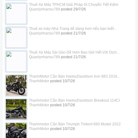
Thuê Xe Máy TPHCM Giải Pháp Di Chuyển Tiết Kiệm
Quanlynhansu789
posted
29/7/26
Thuê xe máy Nha Trang dễ dàng hơn nếu bạn biết...
Quanlynhansu789
posted
21/7/26
Thuê Xe Máy Sài Gòn Dễ Hơn Bao Giờ Hết Với Dịch...
Quanlynhansu789
posted
21/7/26
ThanhMotor Cần Bán HarleyDavidson Iron 883 2016...
ThanhMotor
posted
10/7/26
Thanhmotor Cần Bán HarleyDavidson Breakout 114CI
ThanhMotor
posted
10/7/26
Thanhmotor Cần Bán Triumph Trident 660 Model 2022
ThanhMotor
posted
10/7/26