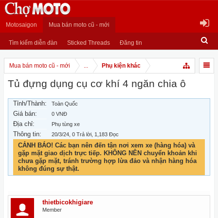
Motosaigon
Mua bán moto cũ - mới
Tìm kiếm diễn đàn
Sticked Threads
Đăng tin
Mua bán moto cũ - mới
...
Phụ kiện khác
Tủ đựng dụng cụ cơ khí 4 ngăn chia ô
Tỉnh/Thành:
Toàn Quốc
Giá bán:
0 VNĐ
Địa chỉ:
Phụ tùng xe
Thông tin:
20/3/24
, 0 Trả lời, 1,183 Đọc
CẢNH BÁO! Các bạn nên đến tận nơi xem xe (hàng hóa) và
gặp mặt giao dịch trực tiếp. KHÔNG NÊN chuyển khoản khi
chưa gặp mặt, tránh trường hợp lừa đảo và nhận hàng hóa
không đúng sự thật.
thietbicokhigiare
Member