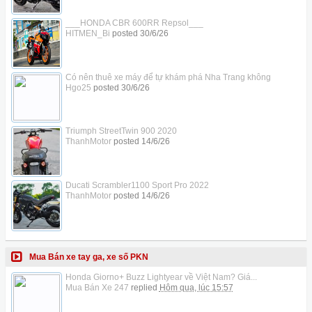
___HONDA CBR 600RR Repsol___
HITMEN_Bi
posted
30/6/26
Có nên thuê xe máy để tự khám phá Nha Trang không
Hgo25
posted
30/6/26
Triumph StreetTwin 900 2020
ThanhMotor
posted
14/6/26
Ducati Scrambler1100 Sport Pro 2022
ThanhMotor
posted
14/6/26
Mua Bán xe tay ga, xe số PKN
Honda Giorno+ Buzz Lightyear về Việt Nam? Giá...
Mua Bán Xe 247
replied
Hôm qua, lúc 15:57