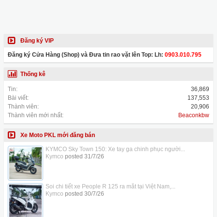
Đăng ký VIP
Đăng ký Cửa Hàng (Shop) và Đưa tin rao vặt lên Top: Lh:
0903.010.795
Thống kê
Tin:
36,869
Bài viết:
137,553
Thành viên:
20,906
Thành viên mới nhất:
Beaconkbw
Xe Moto PKL mới đăng bán
KYMCO Sky Town 150: Xe tay ga chinh phục người...
Kymco
posted
31/7/26
Soi chi tiết xe People R 125 ra mắt tại Việt Nam,...
Kymco
posted
30/7/26