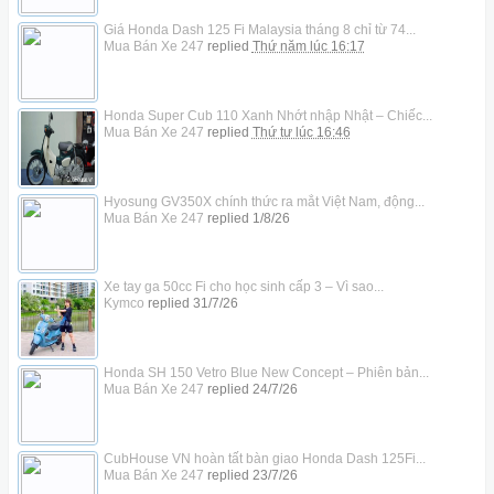
Giá Honda Dash 125 Fi Malaysia tháng 8 chỉ từ 74...
Mua Bán Xe 247
replied
Thứ năm lúc 16:17
Honda Super Cub 110 Xanh Nhớt nhập Nhật – Chiếc...
Mua Bán Xe 247
replied
Thứ tư lúc 16:46
Hyosung GV350X chính thức ra mắt Việt Nam, động...
Mua Bán Xe 247
replied
1/8/26
Xe tay ga 50cc Fi cho học sinh cấp 3 – Vì sao...
Kymco
replied
31/7/26
Honda SH 150 Vetro Blue New Concept – Phiên bản...
Mua Bán Xe 247
replied
24/7/26
CubHouse VN hoàn tất bàn giao Honda Dash 125Fi...
Mua Bán Xe 247
replied
23/7/26