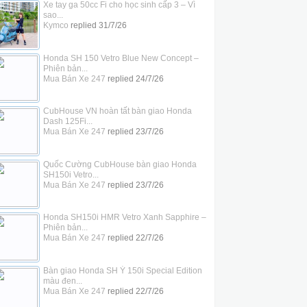
Xe tay ga 50cc Fi cho học sinh cấp 3 – Vì
sao...
Kymco
replied
31/7/26
Honda SH 150 Vetro Blue New Concept –
Phiên bản...
Mua Bán Xe 247
replied
24/7/26
CubHouse VN hoàn tất bàn giao Honda
Dash 125Fi...
Mua Bán Xe 247
replied
23/7/26
Quốc Cường CubHouse bàn giao Honda
SH150i Vetro...
Mua Bán Xe 247
replied
23/7/26
Honda SH150i HMR Vetro Xanh Sapphire –
Phiên bản...
Mua Bán Xe 247
replied
22/7/26
Bàn giao Honda SH Ý 150i Special Edition
màu đen...
Mua Bán Xe 247
replied
22/7/26