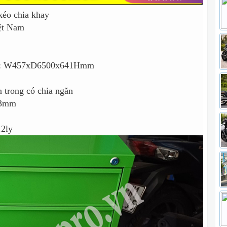
kéo chia khay
ệt Nam
hể : W457xD6500x641Hmm
n trong có chia ngăn
13mm
.2ly