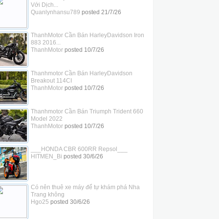
Với Dịch...
Quanlynhansu789
posted
21/7/26
ThanhMotor Cần Bán HarleyDavidson Iron
883 2016...
ThanhMotor
posted
10/7/26
Thanhmotor Cần Bán HarleyDavidson
Breakout 114CI
ThanhMotor
posted
10/7/26
Thanhmotor Cần Bán Triumph Trident 660
Model 2022
ThanhMotor
posted
10/7/26
___HONDA CBR 600RR Repsol___
HITMEN_Bi
posted
30/6/26
Có nên thuê xe máy để tự khám phá Nha
Trang không
Hgo25
posted
30/6/26