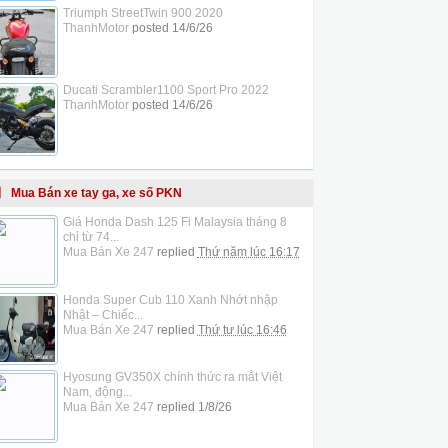
Triumph StreetTwin 900 2020
ThanhMotor
posted
14/6/26
Ducati Scrambler1100 Sport Pro 2022
ThanhMotor
posted
14/6/26
Mua Bán xe tay ga, xe số PKN
Giá Honda Dash 125 Fi Malaysia tháng 8
chỉ từ 74...
Mua Bán Xe 247
replied
Thứ năm lúc 16:17
Honda Super Cub 110 Xanh Nhớt nhập
Nhật – Chiếc...
Mua Bán Xe 247
replied
Thứ tư lúc 16:46
Hyosung GV350X chính thức ra mắt Việt
Nam, động...
Mua Bán Xe 247
replied
1/8/26