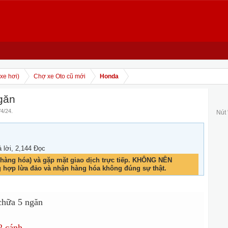
xe hơi)
Chợ xe Oto cũ mới
Honda
găn
/4/24
.
Nút
ả lời, 2,144 Đọc
hàng hóa) và gặp mặt giao dịch trực tiếp. KHÔNG NÊN
g hợp lừa đảo và nhận hàng hóa không đúng sự thật.
chữa 5 ngăn
2 cánh