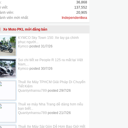
:
36,868
 viết:
137,552
ành viên:
20,905
ành viên mới nhất:
Independentkea
Xe Moto PKL mới đăng bán
KYMCO Sky Town 150: Xe tay ga chinh
phục người...
Kymco
posted
31/7/26
Soi chi tiết xe People R 125 ra mắt tại Việt
Nam,...
Kymco
posted
30/7/26
Thuê Xe Máy TPHCM Giải Pháp Di Chuyển
Tiết Kiệm
Quanlynhansu789
posted
29/7/26
Thuê xe máy Nha Trang dễ dàng hơn nếu
bạn biết...
Quanlynhansu789
posted
21/7/26
Thuê Xe Máy Sài Gòn Dễ Hơn Bao Giờ Hết