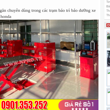
Tin
Bài
găn chuyên dùng trong các trạm bảo trì bảo dưỡng xe
Th
Th
 honda