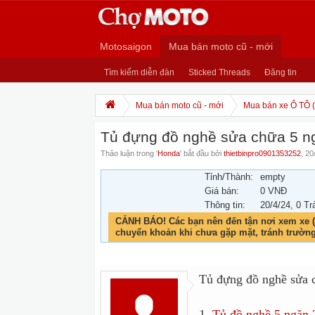
Motosaigon
Mua bán moto cũ - mới
Tìm kiếm diễn đàn
Sticked Threads
Đăng tin
Mua bán moto cũ - mới
Mua bán xe Ô TÔ (
Tủ đựng đồ nghề sửa chữa 5 n
Thảo luận trong '
Honda
' bắt đầu bởi
thietbinpro0901353252
,
20
Tỉnh/Thành:
empty
Giá bán:
0 VNĐ
Thông tin:
20/4/24
, 0 Tr
CẢNH BÁO! Các bạn nên đến tận nơi xem xe (
chuyển khoản khi chưa gặp mặt, tránh trườn
Tủ đựng đồ nghề sửa 
1.
Tủ đồ nghề 5 ngăn 