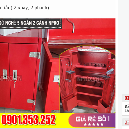
u tải ( 2 xoay, 2 phanh)
Đă
Lh