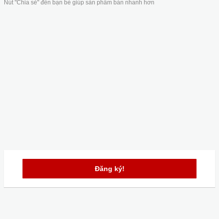
Nút "Chia sẻ" đến bạn bè giúp sản phẩm bán nhanh hơn
Đăng ký!