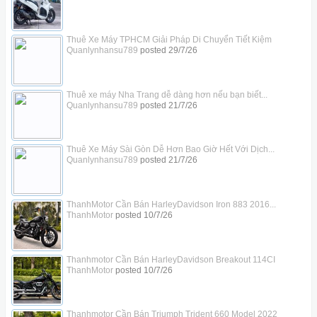
Thuê Xe Máy TPHCM Giải Pháp Di Chuyển Tiết Kiệm
Quanlynhansu789
posted
29/7/26
Thuê xe máy Nha Trang dễ dàng hơn nếu bạn biết...
Quanlynhansu789
posted
21/7/26
Thuê Xe Máy Sài Gòn Dễ Hơn Bao Giờ Hết Với Dịch...
Quanlynhansu789
posted
21/7/26
ThanhMotor Cần Bán HarleyDavidson Iron 883 2016...
ThanhMotor
posted
10/7/26
Thanhmotor Cần Bán HarleyDavidson Breakout 114CI
ThanhMotor
posted
10/7/26
Thanhmotor Cần Bán Triumph Trident 660 Model 2022