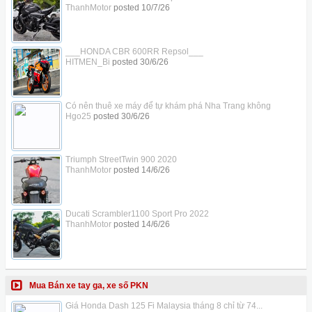
ThanhMotor
posted
10/7/26
___HONDA CBR 600RR Repsol___
HITMEN_Bi
posted
30/6/26
Có nên thuê xe máy để tự khám phá Nha Trang không
Hgo25
posted
30/6/26
Triumph StreetTwin 900 2020
ThanhMotor
posted
14/6/26
Ducati Scrambler1100 Sport Pro 2022
ThanhMotor
posted
14/6/26
Mua Bán xe tay ga, xe số PKN
Giá Honda Dash 125 Fi Malaysia tháng 8 chỉ từ 74...