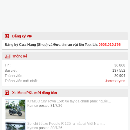
Đăng ký VIP
Đăng ký Cửa Hàng (Shop) và Đưa tin rao vặt lên Top: Lh:
0903.010.795
Thống kê
Tin:
36,868
Bài viết:
137,552
Thành viên:
20,904
Thành viên mới nhất:
Jamesdrymn
Xe Moto PKL mới đăng bán
KYMCO Sky Town 150: Xe tay ga chinh phục người...
Kymco
posted
31/7/26
Soi chi tiết xe People R 125 ra mắt tại Việt Nam,...
Kymco
posted
30/7/26