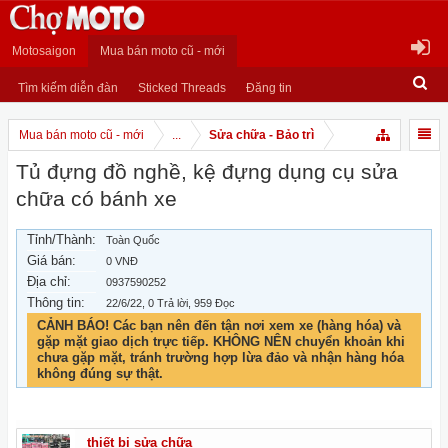
Motosaigon
Mua bán moto cũ - mới
Tìm kiếm diễn đàn
Sticked Threads
Đăng tin
Mua bán moto cũ - mới
...
Sửa chữa - Bảo trì
Tủ đựng đồ nghề, kệ đựng dụng cụ sửa
chữa có bánh xe
Tỉnh/Thành:
Toàn Quốc
Giá bán:
0 VNĐ
Địa chỉ:
0937590252
Thông tin:
22/6/22
, 0 Trả lời, 959 Đọc
CẢNH BÁO! Các bạn nên đến tận nơi xem xe (hàng hóa) và
gặp mặt giao dịch trực tiếp. KHÔNG NÊN chuyển khoản khi
chưa gặp mặt, tránh trường hợp lừa đảo và nhận hàng hóa
không đúng sự thật.
thiết bị sửa chữa