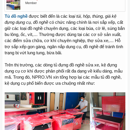
Member
Tủ đồ nghề
được biết đến là các loạ
i túi, hộp, thùng, giá kệ
đựng dụng cụ, đồ nghề
có chức năng chính là nơi sắp xếp, cất
giữ các loại đồ nghề chuyên dụng, các loại búa, cờ lê, súng bắn
bu lông, ốc, vít,… Thường được dùng tại các cơ sở sản xuất,
các điểm sửa chữa, cơ khí chuyên nghiệp, thợ sửa xe,… Hỗ
trợ sắp xếp gọn gàng, ngăn nắp dụng cụ, đồ nghề để tránh tình
trạng bị vứt lung tung, bừa bãi.
Trên thị trường, các dòng tủ đựng đồ nghề sửa xe, kệ đựng
dụng cụ cơ khí được phân phối rất đa dạng về kiểu dáng, mẫu
mã. Trong đó, NPRO.VN xin tổng hợp lại các mẫu tủ đồ nghề,
kệ dụng cụ phổ biến được ưa chuộng nhất như: