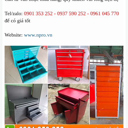
Tel/zalo:
0901 353 252 - 0937 590 252 - 0961 045 770
để có giá tốt
Website:
www.npro.vn