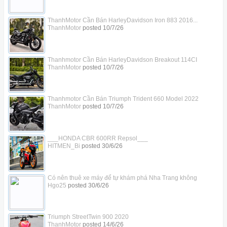
ThanhMotor Cần Bán HarleyDavidson Iron 883 2016...
ThanhMotor
posted
10/7/26
Thanhmotor Cần Bán HarleyDavidson Breakout 114CI
ThanhMotor
posted
10/7/26
Thanhmotor Cần Bán Triumph Trident 660 Model 2022
ThanhMotor
posted
10/7/26
___HONDA CBR 600RR Repsol___
HITMEN_Bi
posted
30/6/26
Có nên thuê xe máy để tự khám phá Nha Trang không
Hgo25
posted
30/6/26
Triumph StreetTwin 900 2020
ThanhMotor
posted
14/6/26