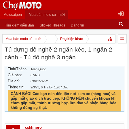
Motosaigon
Mua bán moto cũ - mới
Tìm kiếm diễn đàn
Sticked Threads
Đăng tin
Mua bán moto cũ - mới
...
Phụ kiện khác
Tủ đựng đồ nghề 2 ngăn kéo, 1 ngăn 2
cánh - Tủ đồ nghề 3 ngăn
Tỉnh/Thành:
Toàn Quốc
Giá bán:
0 VNĐ
Địa chỉ:
0901353252
Thông tin:
2/3/23
, 0 Trả lời, 1,207 Đọc
CẢNH BÁO! Các bạn nên đến tận nơi xem xe (hàng hóa) và
gặp mặt giao dịch trực tiếp. KHÔNG NÊN chuyển khoản khi
chưa gặp mặt, tránh trường hợp lừa đảo và nhận hàng hóa
không đúng sự thật.
cskhnpro