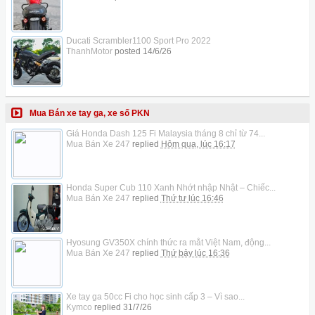
Ducati Scrambler1100 Sport Pro 2022
ThanhMotor
posted
14/6/26
Mua Bán xe tay ga, xe số PKN
Giá Honda Dash 125 Fi Malaysia tháng 8 chỉ từ 74...
Mua Bán Xe 247
replied
Hôm qua, lúc 16:17
Honda Super Cub 110 Xanh Nhớt nhập Nhật – Chiếc...
Mua Bán Xe 247
replied
Thứ tư lúc 16:46
Hyosung GV350X chính thức ra mắt Việt Nam, động...
Mua Bán Xe 247
replied
Thứ bảy lúc 16:36
Xe tay ga 50cc Fi cho học sinh cấp 3 – Vì sao...
Kymco
replied
31/7/26