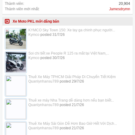
Thành viên:
20,904
Thành viên mới nhất:
Jamesdrymn
Xe Moto PKL mới đăng bán
KYMCO Sky Town 150: Xe tay ga chinh phục người...
Kymco
posted
31/7/26
Soi chi tiết xe People R 125 ra mắt tại Việt Nam,...
Kymco
posted
30/7/26
Thuê Xe Máy TPHCM Giải Pháp Di Chuyển Tiết Kiệm
Quanlynhansu789
posted
29/7/26
Thuê xe máy Nha Trang dễ dàng hơn nếu bạn biết...
Quanlynhansu789
posted
21/7/26
Thuê Xe Máy Sài Gòn Dễ Hơn Bao Giờ Hết Với Dịch...
Quanlynhansu789
posted
21/7/26