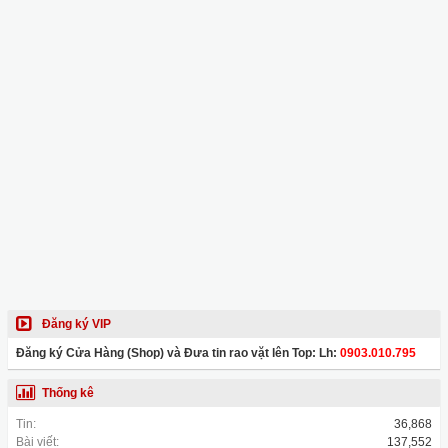
Đăng ký VIP
Đăng ký Cửa Hàng (Shop) và Đưa tin rao vặt lên Top: Lh:
0903.010.795
Thống kê
Tin:
36,868
Bài viết:
137,552