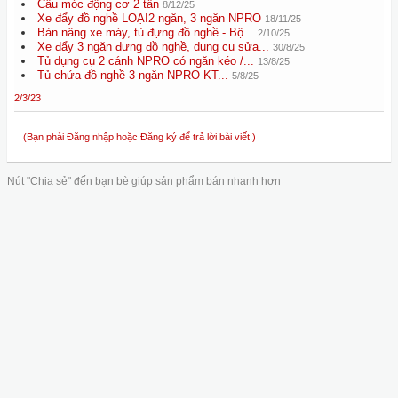
Cẩu móc động cơ 2 tấn
8/12/25
Xe đẩy đồ nghề LOẠI2 ngăn, 3 ngăn NPRO
18/11/25
Bàn nâng xe máy, tủ đựng đồ nghề - Bộ...
2/10/25
Xe đẩy 3 ngăn đựng đồ nghề, dụng cụ sửa...
30/8/25
Tủ dụng cụ 2 cánh NPRO có ngăn kéo /...
13/8/25
Tủ chứa đồ nghề 3 ngăn NPRO KT...
5/8/25
2/3/23
(Bạn phải Đăng nhập hoặc Đăng ký để trả lời bài viết.)
Nút "Chia sẻ" đến bạn bè giúp sản phẩm bán nhanh hơn