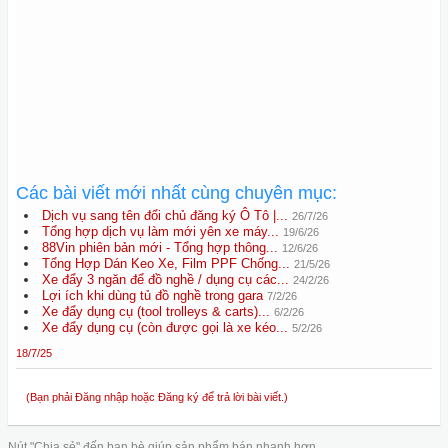
Các bài viết mới nhất cùng chuyên mục:
Dịch vụ sang tên đổi chủ đăng ký Ô Tô |...
26/7/26
Tổng hợp dịch vụ làm mới yên xe máy...
19/6/26
88Vin phiên bản mới - Tổng hợp thông...
12/6/26
Tổng Hợp Dán Keo Xe, Film PPF Chống...
21/5/26
Xe đẩy 3 ngăn để đồ nghề / dụng cụ các...
24/2/26
Lợi ích khi dùng tủ đồ nghề trong gara
7/2/26
Xe đẩy dụng cụ (tool trolleys & carts)...
6/2/26
Xe đẩy dụng cụ (còn được gọi là xe kéo...
5/2/26
18/7/25
(Bạn phải Đăng nhập hoặc Đăng ký để trả lời bài viết.)
Nút "Chia sẻ" đến bạn bè giúp sản phẩm bán nhanh hơn