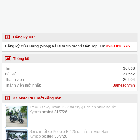
Đăng ký VIP
Đăng ký Cửa Hàng (Shop) và Đưa tin rao vặt lên Top: Lh:
0903.010.795
Thống kê
Tin:
36,868
Bài viết:
137,552
Thành viên:
20,904
Thành viên mới nhất:
Jamesdrymn
Xe Moto PKL mới đăng bán
KYMCO Sky Town 150: Xe tay ga chinh phục người...
Kymco
posted
31/7/26
Soi chi tiết xe People R 125 ra mắt tại Việt Nam,...
Kymco
posted
30/7/26