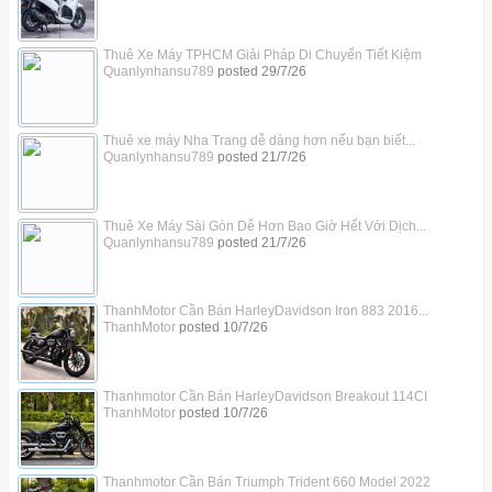
Thuê Xe Máy TPHCM Giải Pháp Di Chuyển Tiết Kiệm
Quanlynhansu789
posted
29/7/26
Thuê xe máy Nha Trang dễ dàng hơn nếu bạn biết...
Quanlynhansu789
posted
21/7/26
Thuê Xe Máy Sài Gòn Dễ Hơn Bao Giờ Hết Với Dịch...
Quanlynhansu789
posted
21/7/26
ThanhMotor Cần Bán HarleyDavidson Iron 883 2016...
ThanhMotor
posted
10/7/26
Thanhmotor Cần Bán HarleyDavidson Breakout 114CI
ThanhMotor
posted
10/7/26
Thanhmotor Cần Bán Triumph Trident 660 Model 2022