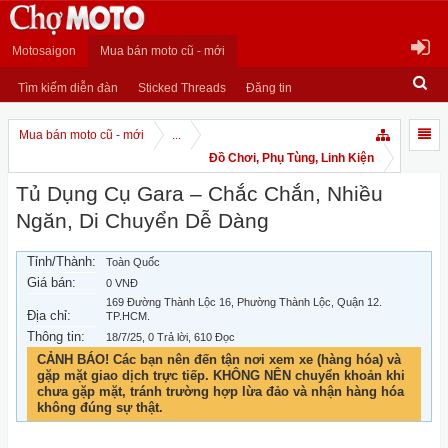
Motosaigon
Mua bán moto cũ - mới
Tìm kiếm diễn đàn
Sticked Threads
Đăng tin
Mua bán moto cũ - mới
...
Đồ Chơi, Phụ Tùng, Linh Kiện
Tủ Dụng Cụ Gara – Chắc Chắn, Nhiều
Ngăn, Di Chuyển Dễ Dàng
Tỉnh/Thành:
Toàn Quốc
Giá bán:
0 VNĐ
169 Đường Thành Lộc 16, Phường Thành Lộc, Quận 12.
Địa chỉ:
TP.HCM.
Thông tin:
18/7/25
, 0 Trả lời, 610 Đọc
CẢNH BÁO! Các bạn nên đến tận nơi xem xe (hàng hóa) và
gặp mặt giao dịch trực tiếp. KHÔNG NÊN chuyển khoản khi
chưa gặp mặt, tránh trường hợp lừa đảo và nhận hàng hóa
không đúng sự thật.