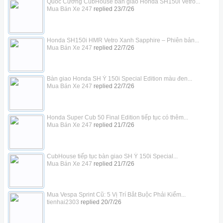
Quốc Cường CubHouse bàn giao Honda SH150i Vetro...
Mua Bán Xe 247
replied
23/7/26
Honda SH150i HMR Vetro Xanh Sapphire – Phiên bản...
Mua Bán Xe 247
replied
22/7/26
Bàn giao Honda SH Ý 150i Special Edition màu đen...
Mua Bán Xe 247
replied
22/7/26
Honda Super Cub 50 Final Edition tiếp tục có thêm...
Mua Bán Xe 247
replied
21/7/26
CubHouse tiếp tục bàn giao SH Ý 150i Special...
Mua Bán Xe 247
replied
21/7/26
Mua Vespa Sprint Cũ: 5 Vị Trí Bắt Buộc Phải Kiểm...
tienhai2303
replied
20/7/26