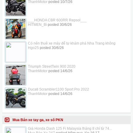
ThanhMotor
posted
10/7/26
___HONDA CBR 600RR Repsol___
HITMEN_Bi
posted
30/6/26
Có nên thuê xe máy để tự khám phá Nha Trang không
Hgo25
posted
30/6/26
Triumph StreetTwin 900 2020
ThanhMotor
posted
14/6/26
Ducati Scrambler1100 Sport Pro 2022
ThanhMotor
posted
14/6/26
Mua Bán xe tay ga, xe số PKN
Giá Honda Dash 125 Fi Malaysia tháng 8 chỉ từ 74...