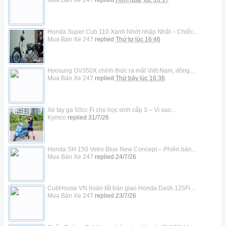
Mua Bán Xe 247
replied
Hôm qua, lúc 16:17
Honda Super Cub 110 Xanh Nhớt nhập Nhật – Chiếc...
Mua Bán Xe 247
replied
Thứ tư lúc 16:46
Hyosung GV350X chính thức ra mắt Việt Nam, động...
Mua Bán Xe 247
replied
Thứ bảy lúc 16:36
Xe tay ga 50cc Fi cho học sinh cấp 3 – Vì sao...
Kymco
replied
31/7/26
Honda SH 150 Vetro Blue New Concept – Phiên bản...
Mua Bán Xe 247
replied
24/7/26
CubHouse VN hoàn tất bàn giao Honda Dash 125Fi...
Mua Bán Xe 247
replied
23/7/26