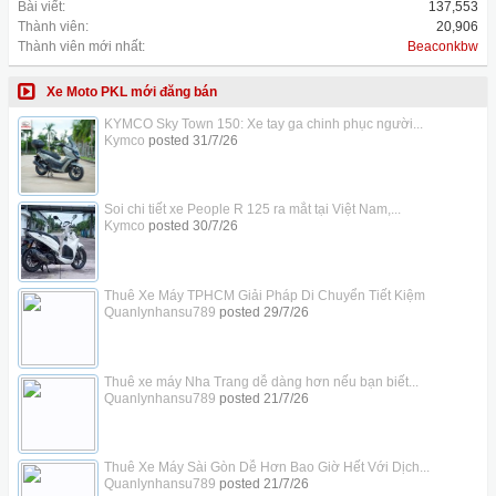
Bài viết:
137,553
Thành viên:
20,906
Thành viên mới nhất:
Beaconkbw
Xe Moto PKL mới đăng bán
KYMCO Sky Town 150: Xe tay ga chinh phục người...
Kymco
posted
31/7/26
Soi chi tiết xe People R 125 ra mắt tại Việt Nam,...
Kymco
posted
30/7/26
Thuê Xe Máy TPHCM Giải Pháp Di Chuyển Tiết Kiệm
Quanlynhansu789
posted
29/7/26
Thuê xe máy Nha Trang dễ dàng hơn nếu bạn biết...
Quanlynhansu789
posted
21/7/26
Thuê Xe Máy Sài Gòn Dễ Hơn Bao Giờ Hết Với Dịch...
Quanlynhansu789
posted
21/7/26