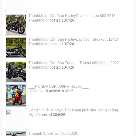
ThanhMotor Cần Bán HarleyDavidson Iron 883 2016...
ThanhMotor
posted
10/7/26
Thanhmotor Cần Bán HarleyDavidson Breakout 114CI
ThanhMotor
posted
10/7/26
Thanhmotor Cần Bán Triumph Trident 660 Model 2022
ThanhMotor
posted
10/7/26
___HONDA CBR 600RR Repsol___
HITMEN_Bi
posted
30/6/26
Có nên thuê xe máy để tự khám phá Nha Trang không
Hgo25
posted
30/6/26
Triumph StreetTwin 900 2020