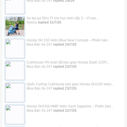
Mua Bán Xe 247
replied
1/8/26
Xe tay ga 50cc Fi cho học sinh cấp 3 – Vì sao...
Kymco
replied
31/7/26
Honda SH 150 Vetro Blue New Concept – Phiên bản...
Mua Bán Xe 247
replied
24/7/26
CubHouse VN hoàn tất bàn giao Honda Dash 125Fi...
Mua Bán Xe 247
replied
23/7/26
Quốc Cường CubHouse bàn giao Honda SH150i Vetro...
Mua Bán Xe 247
replied
23/7/26
Honda SH150i HMR Vetro Xanh Sapphire – Phiên bản...
Mua Bán Xe 247
replied
22/7/26