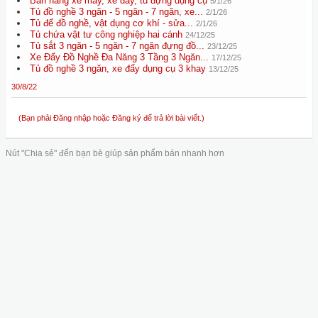
Bàn nâng xe máy, xe đẩy, tủ đựng dụng cụ
5/1/26
Tủ đồ nghề 3 ngăn - 5 ngăn - 7 ngăn, xe...
2/1/26
Tủ để đồ nghề, vật dụng cơ khí - sửa...
2/1/26
Tủ chứa vật tư công nghiệp hai cánh
24/12/25
Tủ sắt 3 ngăn - 5 ngăn - 7 ngăn đựng đồ...
23/12/25
Xe Đẩy Đồ Nghề Đa Năng 3 Tầng 3 Ngăn...
17/12/25
Tủ đồ nghề 3 ngăn, xe đẩy dụng cụ 3 khay
13/12/25
30/8/22
(Bạn phải Đăng nhập hoặc Đăng ký để trả lời bài viết.)
Nút "Chia sẻ" đến bạn bè giúp sản phẩm bán nhanh hơn