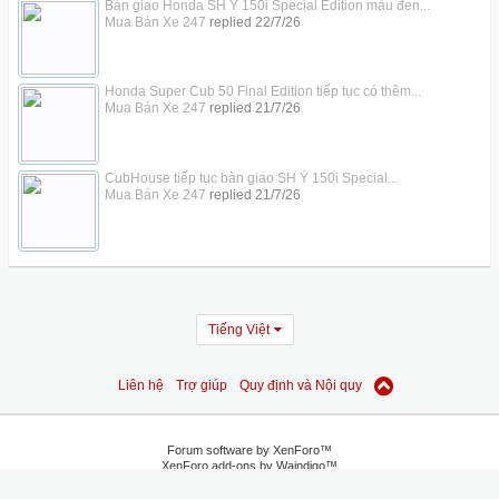
Bàn giao Honda SH Ý 150i Special Edition màu đen...
Mua Bán Xe 247
replied
22/7/26
Honda Super Cub 50 Final Edition tiếp tục có thêm...
Mua Bán Xe 247
replied
21/7/26
CubHouse tiếp tục bàn giao SH Ý 150i Special...
Mua Bán Xe 247
replied
21/7/26
Tiếng Việt
Liên hệ
Trợ giúp
Quy định và Nội quy
Forum software by XenForo™
XenForo add-ons by Waindigo™