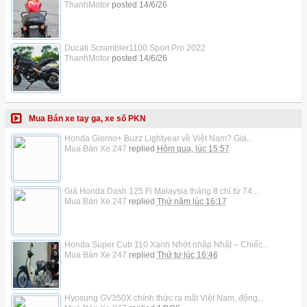
ThanhMotor
posted
14/6/26
Ducati Scrambler1100 Sport Pro 2022
ThanhMotor
posted
14/6/26
Mua Bán xe tay ga, xe số PKN
Honda Giorno+ Buzz Lightyear về Việt Nam? Giá...
Mua Bán Xe 247
replied
Hôm qua, lúc 15:57
Giá Honda Dash 125 Fi Malaysia tháng 8 chỉ từ 74...
Mua Bán Xe 247
replied
Thứ năm lúc 16:17
Honda Super Cub 110 Xanh Nhớt nhập Nhật – Chiếc...
Mua Bán Xe 247
replied
Thứ tư lúc 16:46
Hyosung GV350X chính thức ra mắt Việt Nam, động...