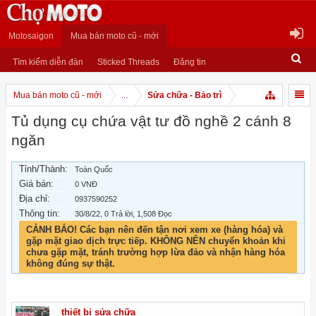
Motosaigon
Mua bán moto cũ - mới
Tìm kiếm diễn đàn
Sticked Threads
Đăng tin
Mua bán moto cũ - mới
...
Sửa chữa - Bảo trì
Tủ dụng cụ chứa vật tư đồ nghề 2 cánh 8
ngăn
Tỉnh/Thành:
Toàn Quốc
Giá bán:
0 VNĐ
Địa chỉ:
0937590252
Thông tin:
30/8/22
, 0 Trả lời, 1,508 Đọc
CẢNH BÁO! Các bạn nên đến tận nơi xem xe (hàng hóa) và
gặp mặt giao dịch trực tiếp. KHÔNG NÊN chuyển khoản khi
chưa gặp mặt, tránh trường hợp lừa đảo và nhận hàng hóa
không đúng sự thật.
thiết bị sửa chữa