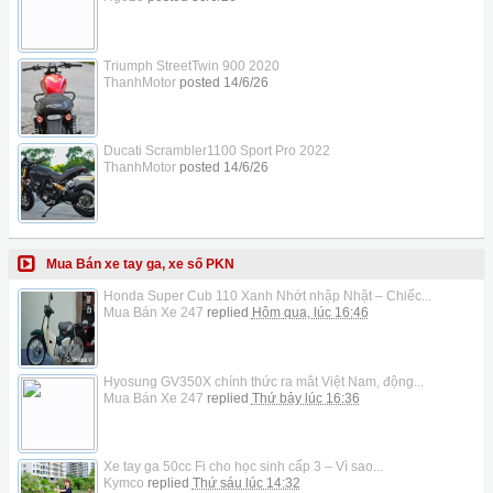
Triumph StreetTwin 900 2020
ThanhMotor
posted
14/6/26
Ducati Scrambler1100 Sport Pro 2022
ThanhMotor
posted
14/6/26
Mua Bán xe tay ga, xe số PKN
Honda Super Cub 110 Xanh Nhớt nhập Nhật – Chiếc...
Mua Bán Xe 247
replied
Hôm qua, lúc 16:46
Hyosung GV350X chính thức ra mắt Việt Nam, động...
Mua Bán Xe 247
replied
Thứ bảy lúc 16:36
Xe tay ga 50cc Fi cho học sinh cấp 3 – Vì sao...
Kymco
replied
Thứ sáu lúc 14:32