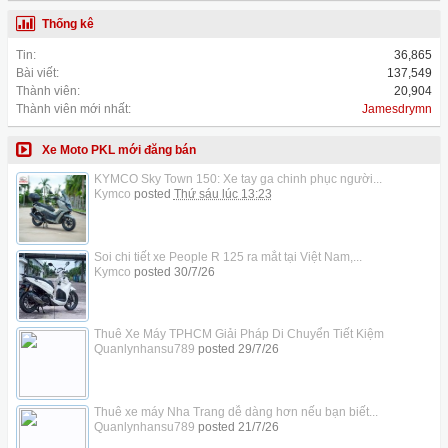
Thống kê
Tin:
36,865
Bài viết:
137,549
Thành viên:
20,904
Thành viên mới nhất:
Jamesdrymn
Xe Moto PKL mới đăng bán
KYMCO Sky Town 150: Xe tay ga chinh phục người...
Kymco
posted
Thứ sáu lúc 13:23
Soi chi tiết xe People R 125 ra mắt tại Việt Nam,...
Kymco
posted
30/7/26
Thuê Xe Máy TPHCM Giải Pháp Di Chuyển Tiết Kiệm
Quanlynhansu789
posted
29/7/26
Thuê xe máy Nha Trang dễ dàng hơn nếu bạn biết...
Quanlynhansu789
posted
21/7/26