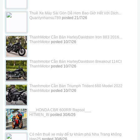
Thuê Xe Máy Sài Gòn Dễ Hơn Bao Giờ Hết Với Dịch...
Quanlynhansu789
posted
21/7/26
ThanhMotor Cần Bán HarleyDavidson Iron 883 2016...
ThanhMotor
posted
10/7/26
Thanhmotor Cần Bán HarleyDavidson Breakout 114CI
ThanhMotor
posted
10/7/26
Thanhmotor Cần Bán Triumph Trident 660 Model 2022
ThanhMotor
posted
10/7/26
___HONDA CBR 600RR Repsol___
HITMEN_Bi
posted
30/6/26
Có nên thuê xe máy để tự khám phá Nha Trang không
Hgo25
posted
30/6/26