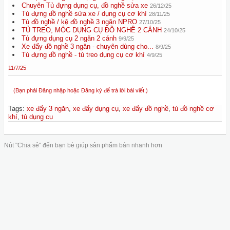
Chuyên Tủ đựng dụng cụ, đồ nghề sửa xe
26/12/25
Tủ đựng đồ nghề sửa xe / dụng cụ cơ khí
28/11/25
Tủ đồ nghề / kệ đồ nghề 3 ngăn NPRO
27/10/25
TỦ TREO, MÓC DỤNG CỤ ĐỒ NGHỀ 2 CÁNH
24/10/25
Tủ đựng dụng cụ 2 ngăn 2 cánh
9/9/25
Xe đẩy đồ nghề 3 ngăn - chuyên dùng cho...
8/9/25
Tủ đựng đồ nghề - tủ treo dụng cụ cơ khí
4/9/25
11/7/25
(Bạn phải Đăng nhập hoặc Đăng ký để trả lời bài viết.)
Tags
:
xe đẩy 3 ngăn
,
xe đẩy dụng cụ
,
xe đẩy đồ nghề
,
tủ đồ nghề cơ
khí
,
tủ dụng cụ
Nút "Chia sẻ" đến bạn bè giúp sản phẩm bán nhanh hơn