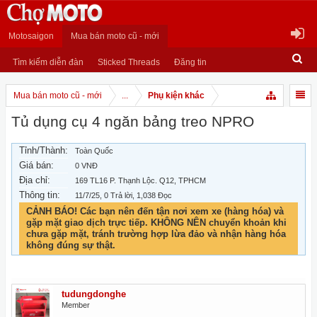
Motosaigon
Mua bán moto cũ - mới
Tìm kiếm diễn đàn
Sticked Threads
Đăng tin
Mua bán moto cũ - mới
...
Phụ kiện khác
Tủ dụng cụ 4 ngăn bảng treo NPRO
Tỉnh/Thành:
Toàn Quốc
Giá bán:
0 VNĐ
Địa chỉ:
169 TL16 P. Thạnh Lộc. Q12, TPHCM
Thông tin:
11/7/25
, 0 Trả lời, 1,038 Đọc
CẢNH BÁO! Các bạn nên đến tận nơi xem xe (hàng hóa) và
gặp mặt giao dịch trực tiếp. KHÔNG NÊN chuyển khoản khi
chưa gặp mặt, tránh trường hợp lừa đảo và nhận hàng hóa
không đúng sự thật.
tudungdonghe
Member