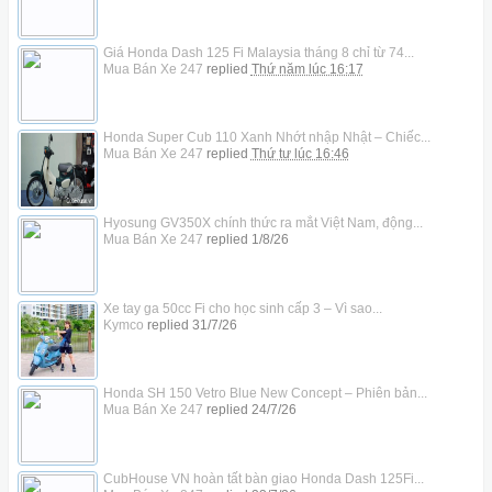
Giá Honda Dash 125 Fi Malaysia tháng 8 chỉ từ 74...
Mua Bán Xe 247
replied
Thứ năm lúc 16:17
Honda Super Cub 110 Xanh Nhớt nhập Nhật – Chiếc...
Mua Bán Xe 247
replied
Thứ tư lúc 16:46
Hyosung GV350X chính thức ra mắt Việt Nam, động...
Mua Bán Xe 247
replied
1/8/26
Xe tay ga 50cc Fi cho học sinh cấp 3 – Vì sao...
Kymco
replied
31/7/26
Honda SH 150 Vetro Blue New Concept – Phiên bản...
Mua Bán Xe 247
replied
24/7/26
CubHouse VN hoàn tất bàn giao Honda Dash 125Fi...