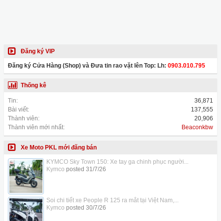
Đăng ký VIP
Đăng ký Cửa Hàng (Shop) và Đưa tin rao vặt lên Top: Lh:
0903.010.795
Thống kê
Tin:
36,871
Bài viết:
137,555
Thành viên:
20,906
Thành viên mới nhất:
Beaconkbw
Xe Moto PKL mới đăng bán
KYMCO Sky Town 150: Xe tay ga chinh phục người...
Kymco
posted
31/7/26
Soi chi tiết xe People R 125 ra mắt tại Việt Nam,...
Kymco
posted
30/7/26