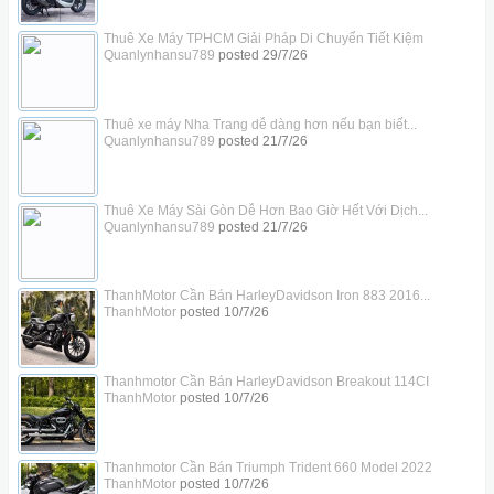
Thuê Xe Máy TPHCM Giải Pháp Di Chuyển Tiết Kiệm
Quanlynhansu789
posted
29/7/26
Thuê xe máy Nha Trang dễ dàng hơn nếu bạn biết...
Quanlynhansu789
posted
21/7/26
Thuê Xe Máy Sài Gòn Dễ Hơn Bao Giờ Hết Với Dịch...
Quanlynhansu789
posted
21/7/26
ThanhMotor Cần Bán HarleyDavidson Iron 883 2016...
ThanhMotor
posted
10/7/26
Thanhmotor Cần Bán HarleyDavidson Breakout 114CI
ThanhMotor
posted
10/7/26
Thanhmotor Cần Bán Triumph Trident 660 Model 2022
ThanhMotor
posted
10/7/26