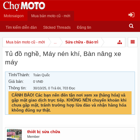
Motosaigon
Mua bán moto cũ - mới
Tìm kiếm diễn đàn
Sticked Threads
Đăng tin
Mua bán moto cũ - mới
...
Sửa chữa - Bảo trì
Tủ đồ nghề, Máy nén khí, Bàn nâng xe
máy
Tỉnh/Thành:
Toàn Quốc
Giá bán:
0 VNĐ
Thông tin:
30/10/25
, 0 Trả lời, 703 Đọc
CẢNH BÁO! Các bạn nên đến tận nơi xem xe (hàng hóa) và
gặp mặt giao dịch trực tiếp. KHÔNG NÊN chuyển khoản khi
chưa gặp mặt, tránh trường hợp lừa đảo và nhận hàng hóa
không đúng sự thật.
thiết bị sửa chữa
Member