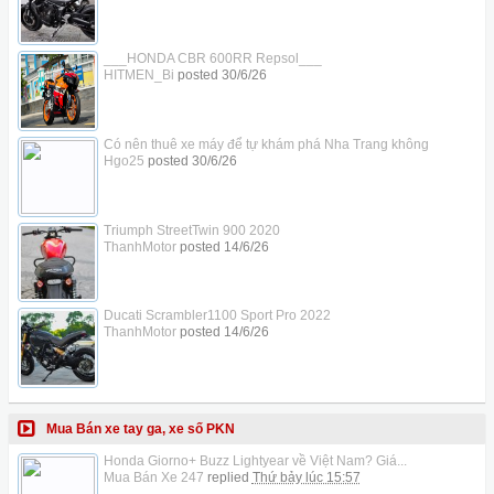
___HONDA CBR 600RR Repsol___
HITMEN_Bi
posted
30/6/26
Có nên thuê xe máy để tự khám phá Nha Trang không
Hgo25
posted
30/6/26
Triumph StreetTwin 900 2020
ThanhMotor
posted
14/6/26
Ducati Scrambler1100 Sport Pro 2022
ThanhMotor
posted
14/6/26
Mua Bán xe tay ga, xe số PKN
Honda Giorno+ Buzz Lightyear về Việt Nam? Giá...
Mua Bán Xe 247
replied
Thứ bảy lúc 15:57