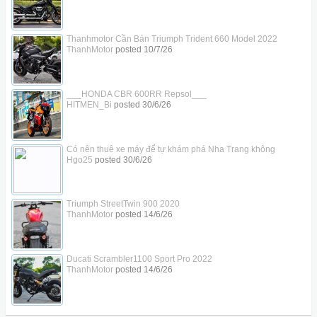
Thanhmotor Cần Bán Triumph Trident 660 Model 2022
ThanhMotor
posted
10/7/26
___HONDA CBR 600RR Repsol___
HITMEN_Bi
posted
30/6/26
Có nên thuê xe máy để tự khám phá Nha Trang không
Hgo25
posted
30/6/26
Triumph StreetTwin 900 2020
ThanhMotor
posted
14/6/26
Ducati Scrambler1100 Sport Pro 2022
ThanhMotor
posted
14/6/26