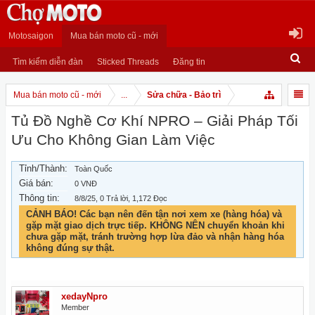
Motosaigon
Mua bán moto cũ - mới
Tìm kiếm diễn đàn
Sticked Threads
Đăng tin
Mua bán moto cũ - mới
...
Sửa chữa - Bảo trì
Tủ Đồ Nghề Cơ Khí NPRO – Giải Pháp Tối
Ưu Cho Không Gian Làm Việc
Tỉnh/Thành:
Toàn Quốc
Giá bán:
0 VNĐ
Thông tin:
8/8/25
, 0 Trả lời, 1,172 Đọc
CẢNH BÁO! Các bạn nên đến tận nơi xem xe (hàng hóa) và
gặp mặt giao dịch trực tiếp. KHÔNG NÊN chuyển khoản khi
chưa gặp mặt, tránh trường hợp lừa đảo và nhận hàng hóa
không đúng sự thật.
xedayNpro
Member