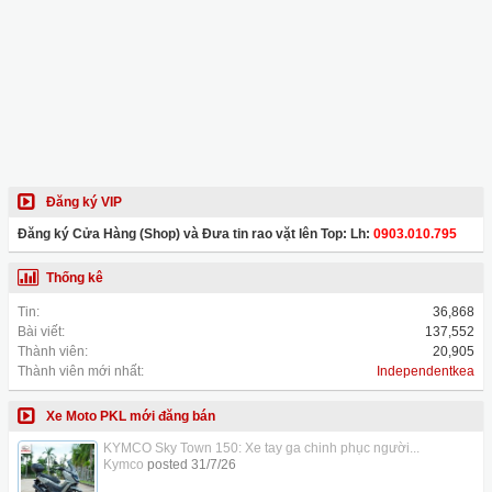
Đăng ký VIP
Đăng ký Cửa Hàng (Shop) và Đưa tin rao vặt lên Top: Lh:
0903.010.795
Thống kê
Tin:
36,868
Bài viết:
137,552
Thành viên:
20,905
Thành viên mới nhất:
Independentkea
Xe Moto PKL mới đăng bán
KYMCO Sky Town 150: Xe tay ga chinh phục người...
Kymco
posted
31/7/26