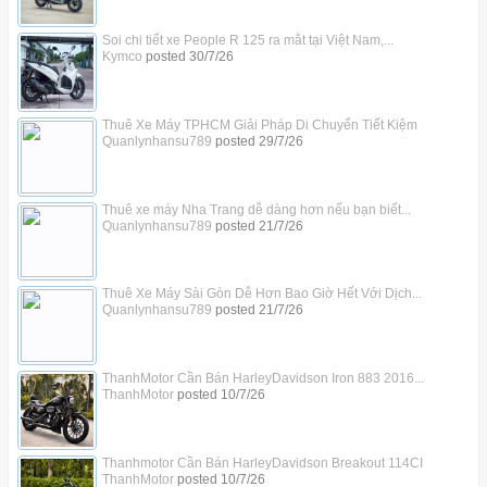
Soi chi tiết xe People R 125 ra mắt tại Việt Nam,...
Kymco
posted
30/7/26
Thuê Xe Máy TPHCM Giải Pháp Di Chuyển Tiết Kiệm
Quanlynhansu789
posted
29/7/26
Thuê xe máy Nha Trang dễ dàng hơn nếu bạn biết...
Quanlynhansu789
posted
21/7/26
Thuê Xe Máy Sài Gòn Dễ Hơn Bao Giờ Hết Với Dịch...
Quanlynhansu789
posted
21/7/26
ThanhMotor Cần Bán HarleyDavidson Iron 883 2016...
ThanhMotor
posted
10/7/26
Thanhmotor Cần Bán HarleyDavidson Breakout 114CI
ThanhMotor
posted
10/7/26