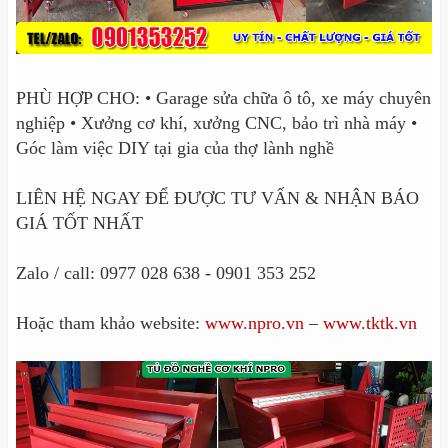
PHÙ HỢP CHO: • Garage sửa chữa ô tô, xe máy chuyên
nghiệp • Xưởng cơ khí, xưởng CNC, bảo trì nhà máy •
Góc làm việc DIY tại gia của thợ lành nghề
LIÊN HỆ NGAY ĐỂ ĐƯỢC TƯ VẤN & NHẬN BÁO
GIÁ TỐT NHẤT
Zalo / call: 0977 028 638 - 0901 353 252
Hoặc tham khảo website:
www.npro.vn
–
www.tktk.vn