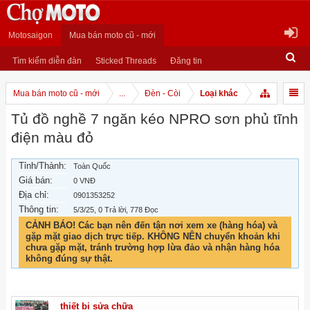
Motosaigon
Mua bán moto cũ - mới
Tìm kiếm diễn đàn
Sticked Threads
Đăng tin
Mua bán moto cũ - mới
...
Đèn - Còi
Loại khác
Tủ đồ nghề 7 ngăn kéo NPRO sơn phủ tĩnh
điện màu đỏ
Tỉnh/Thành:
Toàn Quốc
Giá bán:
0 VNĐ
Địa chỉ:
0901353252
Thông tin:
5/3/25
, 0 Trả lời, 778 Đọc
CẢNH BÁO! Các bạn nên đến tận nơi xem xe (hàng hóa) và
gặp mặt giao dịch trực tiếp. KHÔNG NÊN chuyển khoản khi
chưa gặp mặt, tránh trường hợp lừa đảo và nhận hàng hóa
không đúng sự thật.
thiết bị sửa chữa