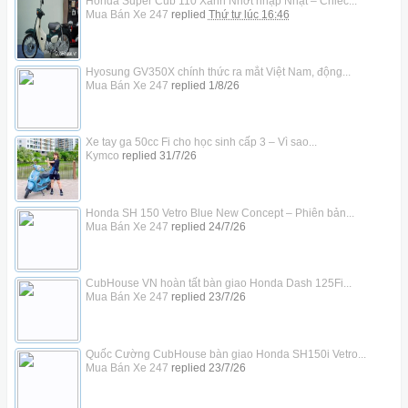
Honda Super Cub 110 Xanh Nhớt nhập Nhật – Chiếc...
Mua Bán Xe 247
replied
Thứ tư lúc 16:46
Hyosung GV350X chính thức ra mắt Việt Nam, động...
Mua Bán Xe 247
replied
1/8/26
Xe tay ga 50cc Fi cho học sinh cấp 3 – Vì sao...
Kymco
replied
31/7/26
Honda SH 150 Vetro Blue New Concept – Phiên bản...
Mua Bán Xe 247
replied
24/7/26
CubHouse VN hoàn tất bàn giao Honda Dash 125Fi...
Mua Bán Xe 247
replied
23/7/26
Quốc Cường CubHouse bàn giao Honda SH150i Vetro...
Mua Bán Xe 247
replied
23/7/26