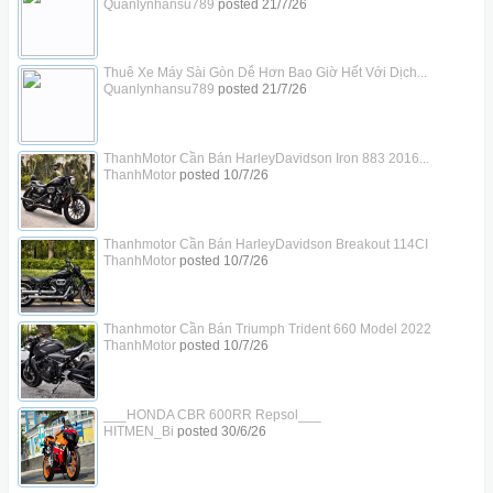
Quanlynhansu789
posted
21/7/26
Thuê Xe Máy Sài Gòn Dễ Hơn Bao Giờ Hết Với Dịch...
Quanlynhansu789
posted
21/7/26
ThanhMotor Cần Bán HarleyDavidson Iron 883 2016...
ThanhMotor
posted
10/7/26
Thanhmotor Cần Bán HarleyDavidson Breakout 114CI
ThanhMotor
posted
10/7/26
Thanhmotor Cần Bán Triumph Trident 660 Model 2022
ThanhMotor
posted
10/7/26
___HONDA CBR 600RR Repsol___
HITMEN_Bi
posted
30/6/26