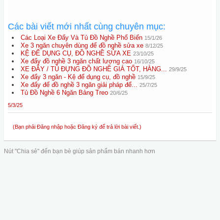
Các bài viết mới nhất cùng chuyên mục:
Các Loại Xe Đẩy Và Tủ Đồ Nghề Phổ Biến
15/1/26
Xe 3 ngăn chuyên dùng để đồ nghề sửa xe
8/12/25
KỆ ĐỂ DỤNG CỤ, ĐỒ NGHỀ SỬA XE
23/10/25
Xe đẩy đồ nghề 3 ngăn chất lượng cao
16/10/25
XE ĐẨY / TỦ ĐỰNG ĐỒ NGHỀ GIÁ TỐT, HÀNG...
29/9/25
Xe đẩy 3 ngăn - Kệ để dụng cụ, đồ nghề
15/9/25
Xe đẩy để đồ nghề 3 ngăn giải pháp để...
25/7/25
Tủ Đồ Nghề 6 Ngăn Bảng Treo
20/6/25
5/3/25
(Bạn phải Đăng nhập hoặc Đăng ký để trả lời bài viết.)
Nút "Chia sẻ" đến bạn bè giúp sản phẩm bán nhanh hơn