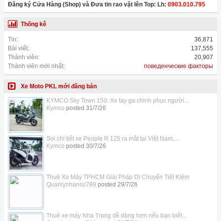
Đăng ký Cửa Hàng (Shop) và Đưa tin rao vặt lên Top: Lh:
0903.010.795
Thống kê
Tin:
36,871
Bài viết:
137,555
Thành viên:
20,907
Thành viên mới nhất:
поведенческие факторы
Xe Moto PKL mới đăng bán
KYMCO Sky Town 150: Xe tay ga chinh phục người...
Kymco
posted
31/7/26
Soi chi tiết xe People R 125 ra mắt tại Việt Nam,...
Kymco
posted
30/7/26
Thuê Xe Máy TPHCM Giải Pháp Di Chuyển Tiết Kiệm
Quanlynhansu789
posted
29/7/26
Thuê xe máy Nha Trang dễ dàng hơn nếu bạn biết...