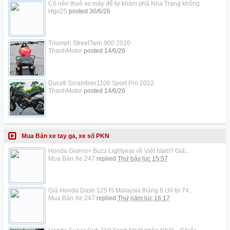
Có nên thuê xe máy để tự khám phá Nha Trang không
Hgo25
posted
30/6/26
Triumph StreetTwin 900 2020
ThanhMotor
posted
14/6/26
Ducati Scrambler1100 Sport Pro 2022
ThanhMotor
posted
14/6/26
Mua Bán xe tay ga, xe số PKN
Honda Giorno+ Buzz Lightyear về Việt Nam? Giá...
Mua Bán Xe 247
replied
Thứ bảy lúc 15:57
Giá Honda Dash 125 Fi Malaysia tháng 8 chỉ từ 74...
Mua Bán Xe 247
replied
Thứ năm lúc 16:17