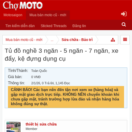
Motosaigon
Mua bán moto cũ - mới
Tìm kiếm diễn đàn
Sticked Threads
Đăng tin
Mua bán moto cũ - mới
...
Sửa chữa - Bảo trì
Tủ đồ nghề 3 ngăn - 5 ngăn - 7 ngăn, xe
đẩy, kệ đựng dụng cụ
Tỉnh/Thành:
Toàn Quốc
Giá bán:
0 VNĐ
Thông tin:
2/1/26
, 0 Trả lời, 1,145 Đọc
CẢNH BÁO! Các bạn nên đến tận nơi xem xe (hàng hóa) và
gặp mặt giao dịch trực tiếp. KHÔNG NÊN chuyển khoản khi
chưa gặp mặt, tránh trường hợp lừa đảo và nhận hàng hóa
không đúng sự thật.
thiết bị sửa chữa
Member