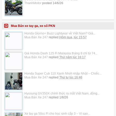
ThanhMotor
posted
14/6/26
Mua Bán xe tay ga, xe số PKN
Honda Giorno+ Buzz Lightyear về Việt Nam? Giá...
Mua Bán Xe 247
replied
Hôm qua, lúc 15:57
Giá Honda Dash 125 Fi Malaysia tháng 8 chỉ từ 74...
Mua Bán Xe 247
replied
Thứ năm lúc 16:17
Honda Super Cub 110 Xanh Nhớt nhập Nhật – Chiếc...
Mua Bán Xe 247
replied
Thứ tư lúc 16:46
Hyosung GV350X chính thức ra mắt Việt Nam, động...
Mua Bán Xe 247
replied
1/8/26
Xe tay ga 50cc Fi cho học sinh cấp 3 – Vì sao...