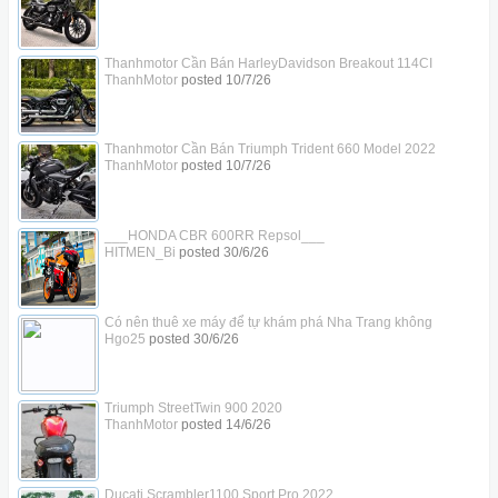
Thanhmotor Cần Bán HarleyDavidson Breakout 114CI
ThanhMotor
posted
10/7/26
Thanhmotor Cần Bán Triumph Trident 660 Model 2022
ThanhMotor
posted
10/7/26
___HONDA CBR 600RR Repsol___
HITMEN_Bi
posted
30/6/26
Có nên thuê xe máy để tự khám phá Nha Trang không
Hgo25
posted
30/6/26
Triumph StreetTwin 900 2020
ThanhMotor
posted
14/6/26
Ducati Scrambler1100 Sport Pro 2022