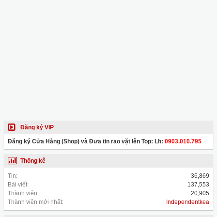
Đăng ký VIP
Đăng ký Cửa Hàng (Shop) và Đưa tin rao vặt lên Top: Lh:
0903.010.795
Thống kê
Tin:
36,869
Bài viết:
137,553
Thành viên:
20,905
Thành viên mới nhất:
Independentkea