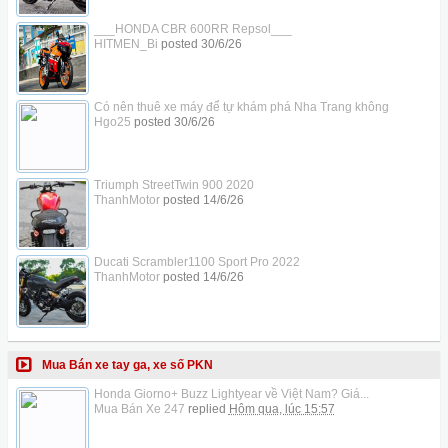
___HONDA CBR 600RR Repsol___
HITMEN_Bi
posted
30/6/26
Có nên thuê xe máy để tự khám phá Nha Trang không
Hgo25
posted
30/6/26
Triumph StreetTwin 900 2020
ThanhMotor
posted
14/6/26
Ducati Scrambler1100 Sport Pro 2022
ThanhMotor
posted
14/6/26
Mua Bán xe tay ga, xe số PKN
Honda Giorno+ Buzz Lightyear về Việt Nam? Giá...
Mua Bán Xe 247
replied
Hôm qua, lúc 15:57