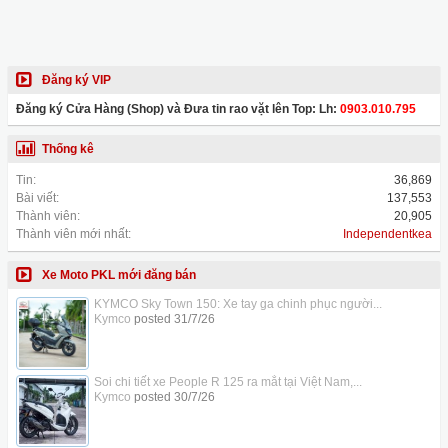
Đăng ký VIP
Đăng ký Cửa Hàng (Shop) và Đưa tin rao vặt lên Top: Lh:
0903.010.795
Thống kê
Tin:
36,869
Bài viết:
137,553
Thành viên:
20,905
Thành viên mới nhất:
Independentkea
Xe Moto PKL mới đăng bán
KYMCO Sky Town 150: Xe tay ga chinh phục người...
Kymco
posted
31/7/26
Soi chi tiết xe People R 125 ra mắt tại Việt Nam,...
Kymco
posted
30/7/26