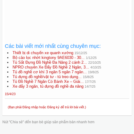
Các bài viết mới nhất cùng chuyên mục:
Thiết bị di chuyển xe quanh xưởng
15/12/25
Bộ cảo lọc nhớt kingtony 9AE6030 - 30...
1/12/25
Tủ Sắt Đựng Đồ Nghề Đa Năng 2 cánh 2...
22/10/25
NPRO chuyên Xe Đẩy Đồ Nghề 2 Ngăn, 3...
4/10/25
Tủ đồ nghề cơ khí 3 ngăn 5 ngăn 7 ngăn...
19/8/25
Tủ đựng đồ nghề/vật tư - tủ treo dụng...
15/8/25
Tủ Đồ Nghề 7 Ngăn Có Bánh Xe – Giải...
17/7/25
Xe đẩy 3 ngăn, tủ đựng đồ nghề đa năng
14/7/25
15/4/23
(Bạn phải Đăng nhập hoặc Đăng ký để trả lời bài viết.)
Nút "Chia sẻ" đến bạn bè giúp sản phẩm bán nhanh hơn