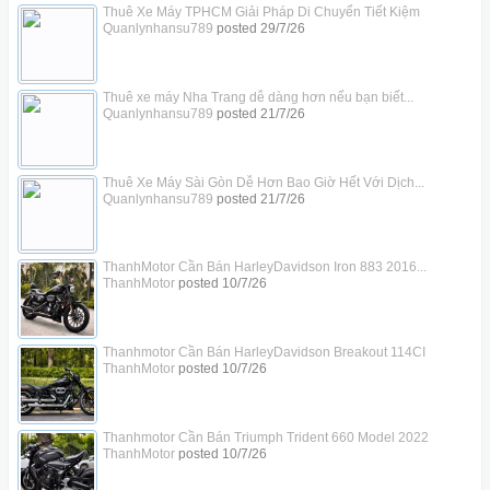
Thuê Xe Máy TPHCM Giải Pháp Di Chuyển Tiết Kiệm
Quanlynhansu789
posted
29/7/26
Thuê xe máy Nha Trang dễ dàng hơn nếu bạn biết...
Quanlynhansu789
posted
21/7/26
Thuê Xe Máy Sài Gòn Dễ Hơn Bao Giờ Hết Với Dịch...
Quanlynhansu789
posted
21/7/26
ThanhMotor Cần Bán HarleyDavidson Iron 883 2016...
ThanhMotor
posted
10/7/26
Thanhmotor Cần Bán HarleyDavidson Breakout 114CI
ThanhMotor
posted
10/7/26
Thanhmotor Cần Bán Triumph Trident 660 Model 2022
ThanhMotor
posted
10/7/26