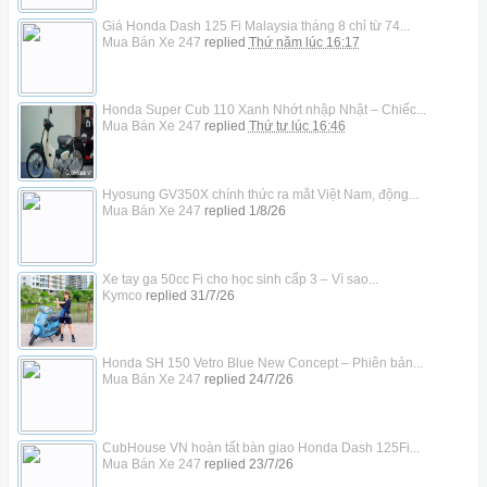
Giá Honda Dash 125 Fi Malaysia tháng 8 chỉ từ 74...
Mua Bán Xe 247
replied
Thứ năm lúc 16:17
Honda Super Cub 110 Xanh Nhớt nhập Nhật – Chiếc...
Mua Bán Xe 247
replied
Thứ tư lúc 16:46
Hyosung GV350X chính thức ra mắt Việt Nam, động...
Mua Bán Xe 247
replied
1/8/26
Xe tay ga 50cc Fi cho học sinh cấp 3 – Vì sao...
Kymco
replied
31/7/26
Honda SH 150 Vetro Blue New Concept – Phiên bản...
Mua Bán Xe 247
replied
24/7/26
CubHouse VN hoàn tất bàn giao Honda Dash 125Fi...
Mua Bán Xe 247
replied
23/7/26