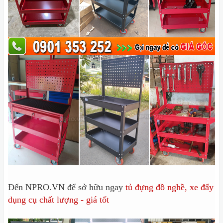
Đến NPRO.VN để sở hữu ngay
tủ đựng đồ nghề, xe đẩy
dụng cụ chất lượng - giá tốt