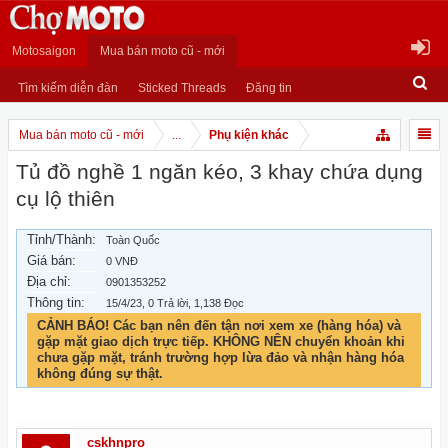
Motosaigon
Mua bán moto cũ - mới
Tìm kiếm diễn đàn
Sticked Threads
Đăng tin
Mua bán moto cũ - mới
...
Phụ kiện khác
Tủ đồ nghề 1 ngăn kéo, 3 khay chứa dụng
cụ lộ thiên
Tỉnh/Thành:
Toàn Quốc
Giá bán:
0 VNĐ
Địa chỉ:
0901353252
Thông tin:
15/4/23
, 0 Trả lời, 1,138 Đọc
CẢNH BÁO! Các bạn nên đến tận nơi xem xe (hàng hóa) và
gặp mặt giao dịch trực tiếp. KHÔNG NÊN chuyển khoản khi
chưa gặp mặt, tránh trường hợp lừa đảo và nhận hàng hóa
không đúng sự thật.
cskhnpro