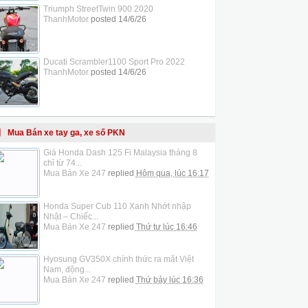
Triumph StreetTwin 900 2020
ThanhMotor
posted
14/6/26
Ducati Scrambler1100 Sport Pro 2022
ThanhMotor
posted
14/6/26
Mua Bán xe tay ga, xe số PKN
Giá Honda Dash 125 Fi Malaysia tháng 8
chỉ từ 74...
Mua Bán Xe 247
replied
Hôm qua, lúc 16:17
Honda Super Cub 110 Xanh Nhớt nhập
Nhật – Chiếc...
Mua Bán Xe 247
replied
Thứ tư lúc 16:46
Hyosung GV350X chính thức ra mắt Việt
Nam, động...
Mua Bán Xe 247
replied
Thứ bảy lúc 16:36