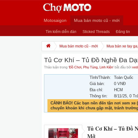
Motosaigon
Mua bán moto cũ - mới
Tìm kiếm diễn đàn
Sticked Threads
Đăng tin
Mua bán moto cũ - mới
Mua bán xe tay ga
Tủ Cơ Khí – Tủ Đồ Nghề Đa D
Thảo luận trong '
Đồ Chơi, Phụ Tùng, Linh Kiện
' bắt đầu bởi
xed
Tỉnh/Thành:
Toàn Quốc
Giá bán:
0 VNĐ
Địa chỉ:
HCM
Thông tin:
8/11/25
, 0 Tr
CẢNH BÁO! Các bạn nên đến tận nơi xem xe (
chuyển khoản khi chưa gặp mặt, tránh trườn
Tủ Cơ Khí – Tủ Đồ 
Mở