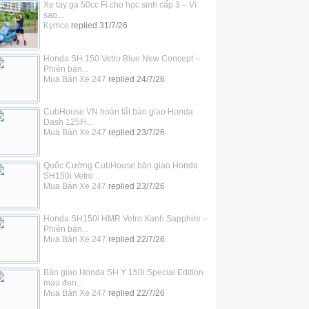
Xe tay ga 50cc Fi cho học sinh cấp 3 – Vì
sao...
Kymco
replied
31/7/26
Honda SH 150 Vetro Blue New Concept –
Phiên bản...
Mua Bán Xe 247
replied
24/7/26
CubHouse VN hoàn tất bàn giao Honda
Dash 125Fi...
Mua Bán Xe 247
replied
23/7/26
Quốc Cường CubHouse bàn giao Honda
SH150i Vetro...
Mua Bán Xe 247
replied
23/7/26
Honda SH150i HMR Vetro Xanh Sapphire –
Phiên bản...
Mua Bán Xe 247
replied
22/7/26
Bàn giao Honda SH Ý 150i Special Edition
màu đen...
Mua Bán Xe 247
replied
22/7/26