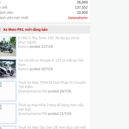
:
36,868
 viết:
137,552
ành viên:
20,904
ành viên mới nhất:
Jamesdrymn
Xe Moto PKL mới đăng bán
KYMCO Sky Town 150: Xe tay ga chinh
phục người...
Kymco
posted
31/7/26
Soi chi tiết xe People R 125 ra mắt tại Việt
Nam,...
Kymco
posted
30/7/26
Thuê Xe Máy TPHCM Giải Pháp Di Chuyển
Tiết Kiệm
Quanlynhansu789
posted
29/7/26
Thuê xe máy Nha Trang dễ dàng hơn nếu
bạn biết...
Quanlynhansu789
posted
21/7/26
Thuê Xe Máy Sài Gòn Dễ Hơn Bao Giờ Hết