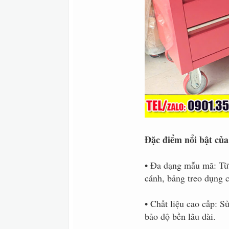
Đặc điểm nổi bật của 
• Đa dạng mẫu mã: Từ 
cánh, bảng treo dụng c
• Chất liệu cao cấp: S
bảo độ bền lâu dài.