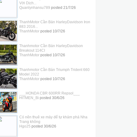
Với Dịch...
Quanlynhansu789
posted
21/7/26
ThanhMotor Cần Bán HarleyDavidson Iron
883 2016...
ThanhMotor
posted
10/7/26
Thanhmotor Cần Bán HarleyDavidson
Breakout 114CI
ThanhMotor
posted
10/7/26
Thanhmotor Cần Bán Triumph Trident 660
Model 2022
ThanhMotor
posted
10/7/26
___HONDA CBR 600RR Repsol___
HITMEN_Bi
posted
30/6/26
Có nên thuê xe máy để tự khám phá Nha
Trang không
Hgo25
posted
30/6/26