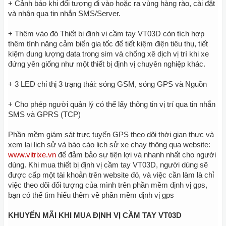
+ Cảnh báo khi đối tượng đi vào hoặc ra vùng hàng rào, cài đặt
và nhận qua tin nhắn SMS/Server.
+ Thêm vào đó Thiết bị định vị cầm tay VT03D còn tích hợp
thêm tính năng cảm biến gia tốc để tiết kiệm điện tiêu thụ, tiết
kiệm dung lượng data trong sim và chống xê dịch vị trí khi xe
đứng yên giống như một thiết bị định vị chuyên nghiệp khác.
+ 3 LED chỉ thị 3 trạng thái: sóng GSM, sóng GPS và Nguồn
+ Cho phép người quản lý có thể lấy thông tin vị trí qua tin nhắn
SMS và GPRS (TCP)
Phần mềm giám sát trực tuyến GPS theo dõi thời gian thực và
xem lại lịch sử và báo cáo lịch sử xe chạy thông qua website:
www.vitrixe.vn
để đảm bảo sự tiện lợi và nhanh nhất cho người
dùng. Khi mua thiết bị định vị cầm tay VT03D, người dùng sẽ
được cấp một tài khoản trên website đó, và việc cần làm là chỉ
việc theo dõi đối tượng của mình trên phần mềm định vị gps,
bạn có thể tìm hiểu thêm về phần mềm định vị gps
KHUYẾN MÃI KHI MUA ĐỊNH VỊ CẦM TAY VT03D