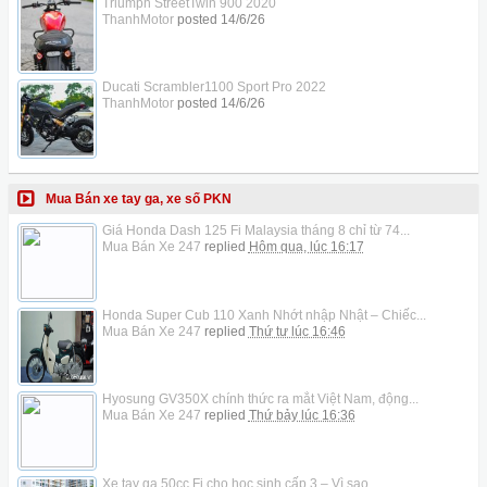
Triumph StreetTwin 900 2020
ThanhMotor
posted
14/6/26
Ducati Scrambler1100 Sport Pro 2022
ThanhMotor
posted
14/6/26
Mua Bán xe tay ga, xe số PKN
Giá Honda Dash 125 Fi Malaysia tháng 8 chỉ từ 74...
Mua Bán Xe 247
replied
Hôm qua, lúc 16:17
Honda Super Cub 110 Xanh Nhớt nhập Nhật – Chiếc...
Mua Bán Xe 247
replied
Thứ tư lúc 16:46
Hyosung GV350X chính thức ra mắt Việt Nam, động...
Mua Bán Xe 247
replied
Thứ bảy lúc 16:36
Xe tay ga 50cc Fi cho học sinh cấp 3 – Vì sao...