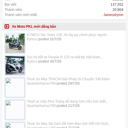
Bài viết:
137,552
Thành viên:
20,904
Thành viên mới nhất:
Jamesdrymn
Xe Moto PKL mới đăng bán
KYMCO Sky Town 150: Xe tay ga chinh phục người...
Kymco
posted
31/7/26
Soi chi tiết xe People R 125 ra mắt tại Việt Nam,...
Kymco
posted
30/7/26
Thuê Xe Máy TPHCM Giải Pháp Di Chuyển Tiết Kiệm
Quanlynhansu789
posted
29/7/26
Thuê xe máy Nha Trang dễ dàng hơn nếu bạn biết...
Quanlynhansu789
posted
21/7/26
Thuê Xe Máy Sài Gòn Dễ Hơn Bao Giờ Hết Với Dịch...
Quanlynhansu789
posted
21/7/26