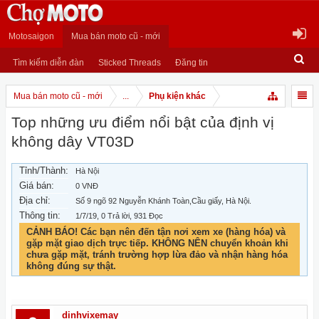
Motosaigon
Mua bán moto cũ - mới
Tìm kiếm diễn đàn
Sticked Threads
Đăng tin
Mua bán moto cũ - mới
...
Phụ kiện khác
Top những ưu điểm nổi bật của định vị
không dây VT03D
Tỉnh/Thành:
Hà Nội
Giá bán:
0 VNĐ
Địa chỉ:
Số 9 ngõ 92 Nguyễn Khánh Toàn,Cầu giấy, Hà Nội.
Thông tin:
1/7/19
, 0 Trả lời, 931 Đọc
CẢNH BÁO! Các bạn nên đến tận nơi xem xe (hàng hóa) và
gặp mặt giao dịch trực tiếp. KHÔNG NÊN chuyển khoản khi
chưa gặp mặt, tránh trường hợp lừa đảo và nhận hàng hóa
không đúng sự thật.
dinhvixemay