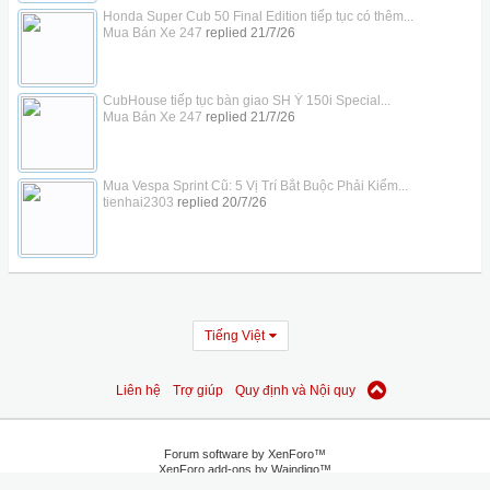
Honda Super Cub 50 Final Edition tiếp tục có thêm...
Mua Bán Xe 247
replied
21/7/26
CubHouse tiếp tục bàn giao SH Ý 150i Special...
Mua Bán Xe 247
replied
21/7/26
Mua Vespa Sprint Cũ: 5 Vị Trí Bắt Buộc Phải Kiểm...
tienhai2303
replied
20/7/26
Tiếng Việt
Liên hệ
Trợ giúp
Quy định và Nội quy
Forum software by XenForo™
XenForo add-ons by Waindigo™