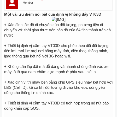
Member
Một vài ưu điểm nổi bật của định vị không dây VT03D
+ Xác định tốc độ di chuyển của đối tượng, phương tiện di
chuyển với thời gian thực trên bản đồ của 64 tỉnh thành trên cả
nước.
+ Thiết bị định vị cầm tay VT03D cho phép theo dõi đối tượng
tiện lợi, mọi lúc mọi nơi bằng máy tính, điện thoại thông minh,
ipad thông qua kết nối với 3G hoặc wifi.
+ Không cần lắp đặt mà dễ dàng và nhanh chóng đính vào xe
máy, ô tô qua nam châm cực mạnh ở phía sau thiết bị.
+ Xác định vị trí nhạy bén bằng chip GPS siêu nhạy kết hợp với
LBS (Cell ID), kể cả khi đối tượng đi vào khu vực sóng yếu
cũng cho thông tin chính xác.
+ Thiết bị định vị cầm tay VT03D có tích hợp trong nó nút báo
động khẩn cấp SOS.