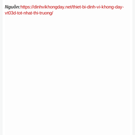
Nguồn:
https://dinhvikhongday.net/thiet-bi-dinh-vi-khong-day-
vt03d-tot-nhat-thi-truong/