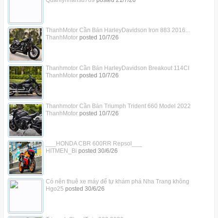
ThanhMotor Cần Bán HarleyDavidson Iron 883 2016...
ThanhMotor
posted
10/7/26
Thanhmotor Cần Bán HarleyDavidson Breakout 114CI
ThanhMotor
posted
10/7/26
Thanhmotor Cần Bán Triumph Trident 660 Model 2022
ThanhMotor
posted
10/7/26
___HONDA CBR 600RR Repsol___
HITMEN_Bi
posted
30/6/26
Có nên thuê xe máy để tự khám phá Nha Trang không
Hgo25
posted
30/6/26