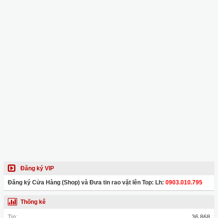
Đăng ký VIP
Đăng ký Cửa Hàng (Shop) và Đưa tin rao vặt lên Top: Lh:
0903.010.795
Thống kê
Tin:
36,868