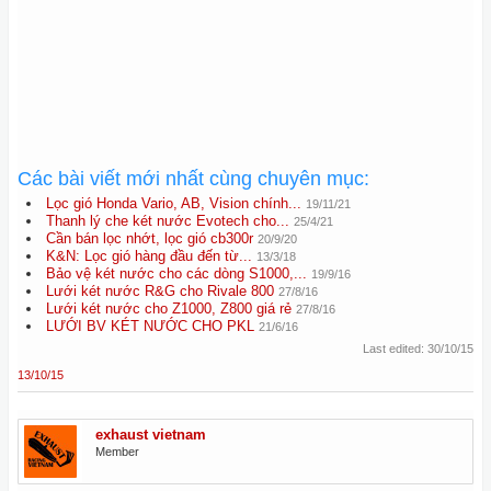
Các bài viết mới nhất cùng chuyên mục:
Lọc gió Honda Vario, AB, Vision chính...
19/11/21
Thanh lý che két nước Evotech cho...
25/4/21
Cần bán lọc nhớt, lọc gió cb300r
20/9/20
K&N: Lọc gió hàng đầu đến từ...
13/3/18
Bảo vệ két nước cho các dòng S1000,...
19/9/16
Lưới két nước R&G cho Rivale 800
27/8/16
Lưới két nước cho Z1000, Z800 giá rẻ
27/8/16
LƯỚI BV KÉT NƯỚC CHO PKL
21/6/16
Last edited:
30/10/15
13/10/15
exhaust vietnam
Member