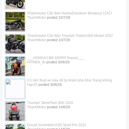
Thanhmotor Cần Bán HarleyDavidson Breakout 114CI
ThanhMotor
posted
10/7/26
Thanhmotor Cần Bán Triumph Trident 660 Model 2022
ThanhMotor
posted
10/7/26
___HONDA CBR 600RR Repsol___
HITMEN_Bi
posted
30/6/26
Có nên thuê xe máy để tự khám phá Nha Trang không
Hgo25
posted
30/6/26
Triumph StreetTwin 900 2020
ThanhMotor
posted
14/6/26
Ducati Scrambler1100 Sport Pro 2022