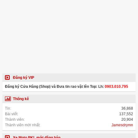
Đăng ký VIP
Đăng ký Cửa Hàng (Shop) và Đưa tin rao vặt lên Top: Lh:
0903.010.795
Thống kê
Tin:
36,868
Bài viết:
137,552
Thành viên:
20,904
Thành viên mới nhất:
Jamesdrymn
Xe Moto PKL mới đăng bán