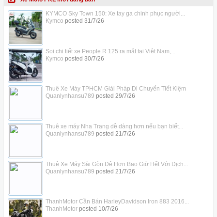
KYMCO Sky Town 150: Xe tay ga chinh phục người...
Kymco
posted
31/7/26
Soi chi tiết xe People R 125 ra mắt tại Việt Nam,...
Kymco
posted
30/7/26
Thuê Xe Máy TPHCM Giải Pháp Di Chuyển Tiết Kiệm
Quanlynhansu789
posted
29/7/26
Thuê xe máy Nha Trang dễ dàng hơn nếu bạn biết...
Quanlynhansu789
posted
21/7/26
Thuê Xe Máy Sài Gòn Dễ Hơn Bao Giờ Hết Với Dịch...
Quanlynhansu789
posted
21/7/26
ThanhMotor Cần Bán HarleyDavidson Iron 883 2016...
ThanhMotor
posted
10/7/26