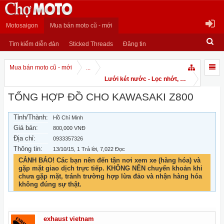
Motosaigon
Mua bán moto cũ - mới
Tìm kiếm diễn đàn
Sticked Threads
Đăng tin
Mua bán moto cũ - mới
...
Lưới két nước - Lọc nhớt, gió
TỔNG HỢP ĐỒ CHO KAWASAKI Z800
Tỉnh/Thành:
Hồ Chí Minh
Giá bán:
800,000 VNĐ
Địa chỉ:
0933357326
Thông tin:
13/10/15
, 1 Trả lời, 7,022 Đọc
CẢNH BÁO! Các bạn nên đến tận nơi xem xe (hàng hóa) và
gặp mặt giao dịch trực tiếp. KHÔNG NÊN chuyển khoản khi
chưa gặp mặt, tránh trường hợp lừa đảo và nhận hàng hóa
không đúng sự thật.
exhaust vietnam