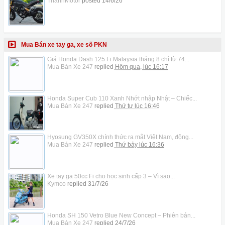
ThanhMotor
posted
14/6/26
Mua Bán xe tay ga, xe số PKN
Giá Honda Dash 125 Fi Malaysia tháng 8 chỉ từ 74...
Mua Bán Xe 247
replied
Hôm qua, lúc 16:17
Honda Super Cub 110 Xanh Nhớt nhập Nhật – Chiếc...
Mua Bán Xe 247
replied
Thứ tư lúc 16:46
Hyosung GV350X chính thức ra mắt Việt Nam, động...
Mua Bán Xe 247
replied
Thứ bảy lúc 16:36
Xe tay ga 50cc Fi cho học sinh cấp 3 – Vì sao...
Kymco
replied
31/7/26
Honda SH 150 Vetro Blue New Concept – Phiên bản...
Mua Bán Xe 247
replied
24/7/26