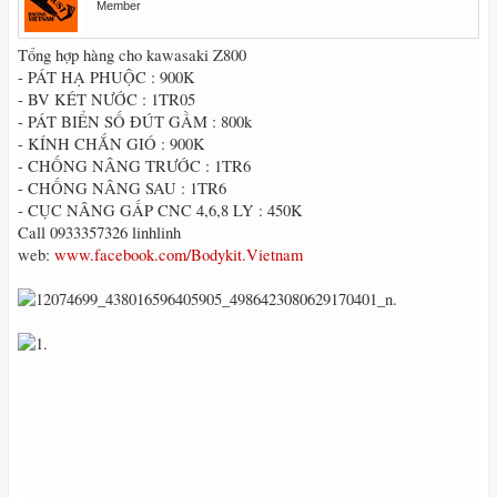
Member
Tổng hợp hàng cho kawasaki Z800
- PÁT HẠ PHUỘC : 900K
- BV KÉT NƯỚC : 1TR05
- PÁT BIỂN SỐ ĐÚT GẦM : 800k
- KÍNH CHẮN GIÓ : 900K
- CHỐNG NÂNG TRƯỚC : 1TR6
- CHỐNG NÂNG SAU : 1TR6
- CỤC NÂNG GẤP CNC 4,6,8 LY : 450K
Call 0933357326 linhlinh
web:
www.facebook.com/Bodykit.Vietnam