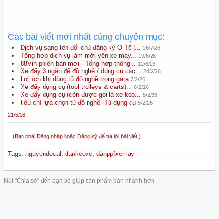
Các bài viết mới nhất cùng chuyên mục:
Dịch vụ sang tên đổi chủ đăng ký Ô Tô |...
26/7/26
Tổng hợp dịch vụ làm mới yên xe máy...
19/6/26
88Vin phiên bản mới - Tổng hợp thông...
12/6/26
Xe đẩy 3 ngăn để đồ nghề / dụng cụ các...
24/2/26
Lợi ích khi dùng tủ đồ nghề trong gara
7/2/26
Xe đẩy dụng cụ (tool trolleys & carts)...
6/2/26
Xe đẩy dụng cụ (còn được gọi là xe kéo...
5/2/26
tiêu chí lựa chọn tủ đồ nghề -Tủ dụng cụ
5/2/26
21/5/26
(Bạn phải Đăng nhập hoặc Đăng ký để trả lời bài viết.)
Tags
:
nguyendecal
,
dankeoxe
,
danppfxemay
Nút "Chia sẻ" đến bạn bè giúp sản phẩm bán nhanh hơn