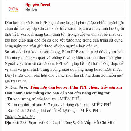
Nguyễn Decal
Member
Dán keo xe và Film PPF hiện đang là giải pháp được nhiều người lựa
chọn để bảo vệ lớp sơn zin khỏi trầy xước, bạc màu hay ảnh hưởng từ
thời tiết. Với khả năng bám dính tốt, trong suốt và ôm sát bề mặt xe,
lớp keo giúp hạn chế tối đa các vết xước nhẹ trong quá trình sử dụng
hằng ngày mà vẫn giữ được vẻ đẹp nguyên bản của xe.
So với các loại keo truyền thống, Film PPF cao cấp có độ dày tốt hơn,
khả năng chống va quẹt và chống ố vàng hiệu quả hơn theo thời gian.
Ngoài việc bảo vệ dàn áo xe, PPF còn giúp bề mặt luôn bóng đẹp, dễ
vệ sinh và giảm tình trạng xuống màu do nắng nóng hoặc nước mưa.
Đây là lựa chọn phù hợp cho cả xe mới lẫn những dòng xe muốn giữ
giá trị lâu dài.
Xem thêm:
Tổng hợp dán keo xe, Film PPF chống trầy sơn zin
➤
Hân hạnh chào mừng các bạn đến với cửa hàng chúng tôi:
- Tư vấn, trang trí các loại xe - MIỄN PHÍ.
- Kiểm tra đổi trả sau 5 -7 ngày sử dụng dịch vụ - MIỄN PHÍ.
- Bảo hành 12 tháng khi có lỗi về kỹ thuật - MIỄN PHÍ.
Thông tin liên hệ:
Địa chỉ
: 285 Phạm Văn Chiêu, Phường 9, Gò Vấp, Hồ Chí Minh