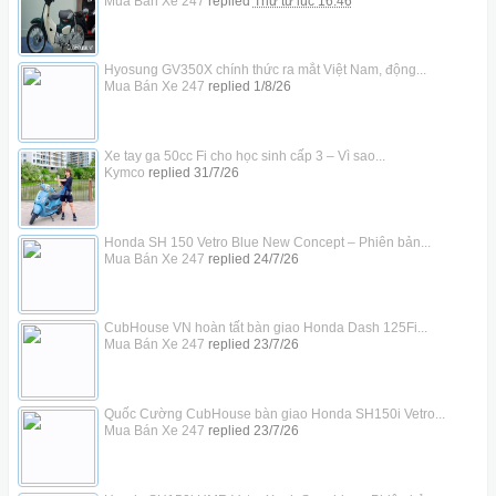
Mua Bán Xe 247
replied
Thứ tư lúc 16:46
Hyosung GV350X chính thức ra mắt Việt Nam, động...
Mua Bán Xe 247
replied
1/8/26
Xe tay ga 50cc Fi cho học sinh cấp 3 – Vì sao...
Kymco
replied
31/7/26
Honda SH 150 Vetro Blue New Concept – Phiên bản...
Mua Bán Xe 247
replied
24/7/26
CubHouse VN hoàn tất bàn giao Honda Dash 125Fi...
Mua Bán Xe 247
replied
23/7/26
Quốc Cường CubHouse bàn giao Honda SH150i Vetro...
Mua Bán Xe 247
replied
23/7/26