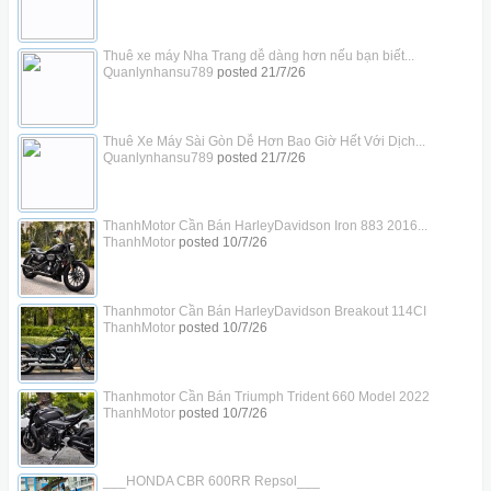
Thuê xe máy Nha Trang dễ dàng hơn nếu bạn biết...
Quanlynhansu789
posted
21/7/26
Thuê Xe Máy Sài Gòn Dễ Hơn Bao Giờ Hết Với Dịch...
Quanlynhansu789
posted
21/7/26
ThanhMotor Cần Bán HarleyDavidson Iron 883 2016...
ThanhMotor
posted
10/7/26
Thanhmotor Cần Bán HarleyDavidson Breakout 114CI
ThanhMotor
posted
10/7/26
Thanhmotor Cần Bán Triumph Trident 660 Model 2022
ThanhMotor
posted
10/7/26
___HONDA CBR 600RR Repsol___