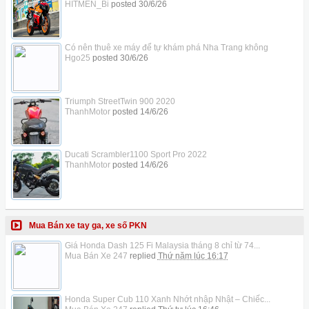
HITMEN_Bi
posted
30/6/26
Có nên thuê xe máy để tự khám phá Nha Trang không
Hgo25
posted
30/6/26
Triumph StreetTwin 900 2020
ThanhMotor
posted
14/6/26
Ducati Scrambler1100 Sport Pro 2022
ThanhMotor
posted
14/6/26
Mua Bán xe tay ga, xe số PKN
Giá Honda Dash 125 Fi Malaysia tháng 8 chỉ từ 74...
Mua Bán Xe 247
replied
Thứ năm lúc 16:17
Honda Super Cub 110 Xanh Nhớt nhập Nhật – Chiếc...