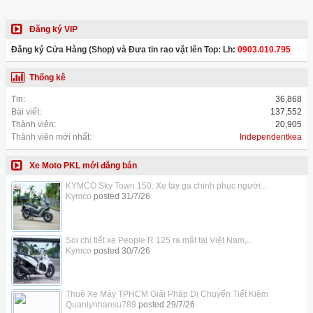
Đăng ký VIP
Đăng ký Cửa Hàng (Shop) và Đưa tin rao vặt lên Top: Lh:
0903.010.795
Thống kê
Tin:
36,868
Bài viết:
137,552
Thành viên:
20,905
Thành viên mới nhất:
Independentkea
Xe Moto PKL mới đăng bán
KYMCO Sky Town 150: Xe tay ga chinh phục người...
Kymco
posted
31/7/26
Soi chi tiết xe People R 125 ra mắt tại Việt Nam,...
Kymco
posted
30/7/26
Thuê Xe Máy TPHCM Giải Pháp Di Chuyển Tiết Kiệm
Quanlynhansu789
posted
29/7/26