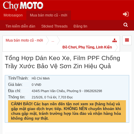
Motosaigon
Mua bán moto cũ - mới
Tìm kiếm diễn đàn
Sticked Threads
Đăng tin
Mua bán moto cũ - mới
...
Đồ Chơi, Phụ Tùng, Linh Kiện
Tổng Hợp Dán Keo Xe, Film PPF Chống
Trầy Xước Bảo Vệ Sơn Zin Hiệu Quả
Tỉnh/Thành:
Hồ Chí Minh
Giá bán:
0 VNĐ
Địa chỉ:
434/5 Phạm Văn Chiêu, Phường 9 - 0962826298
Thông tin:
21/5/26
, 0 Trả lời, 7,703 Đọc
CẢNH BÁO! Các bạn nên đến tận nơi xem xe (hàng hóa) và
gặp mặt giao dịch trực tiếp. KHÔNG NÊN chuyển khoản khi
chưa gặp mặt, tránh trường hợp lừa đảo và nhận hàng hóa
không đúng sự thật.