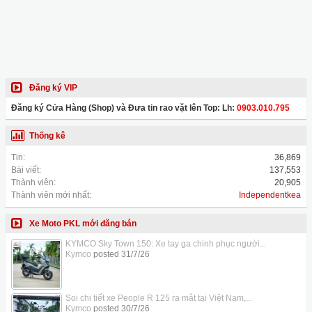
Đăng ký VIP
Đăng ký Cửa Hàng (Shop) và Đưa tin rao vặt lên Top: Lh:
0903.010.795
Thống kê
Tin:
36,869
Bài viết:
137,553
Thành viên:
20,905
Thành viên mới nhất:
Independentkea
Xe Moto PKL mới đăng bán
KYMCO Sky Town 150: Xe tay ga chinh phục người...
Kymco
posted
31/7/26
Soi chi tiết xe People R 125 ra mắt tại Việt Nam,...
Kymco
posted
30/7/26