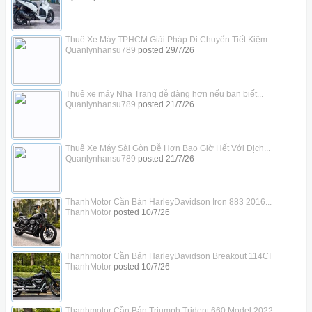
Thuê Xe Máy TPHCM Giải Pháp Di Chuyển Tiết Kiệm
Quanlynhansu789
posted
29/7/26
Thuê xe máy Nha Trang dễ dàng hơn nếu bạn biết...
Quanlynhansu789
posted
21/7/26
Thuê Xe Máy Sài Gòn Dễ Hơn Bao Giờ Hết Với Dịch...
Quanlynhansu789
posted
21/7/26
ThanhMotor Cần Bán HarleyDavidson Iron 883 2016...
ThanhMotor
posted
10/7/26
Thanhmotor Cần Bán HarleyDavidson Breakout 114CI
ThanhMotor
posted
10/7/26
Thanhmotor Cần Bán Triumph Trident 660 Model 2022