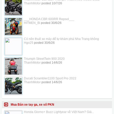
ThanhMotor
posted
10/7/26
___HONDA CBR 600RR Repsol___
HITMEN_Bi
posted
30/6/26
Có nên thuê xe máy để tự khám phá Nha Trang không
Hgo25
posted
30/6/26
Triumph StreetTwin 900 2020
ThanhMotor
posted
14/6/26
Ducati Scrambler1100 Sport Pro 2022
ThanhMotor
posted
14/6/26
Mua Bán xe tay ga, xe số PKN
Honda Giorno+ Buzz Lightyear về Việt Nam? Giá...