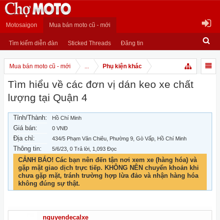
Motosaigon
Mua bán moto cũ - mới
Tìm kiếm diễn đàn
Sticked Threads
Đăng tin
Mua bán moto cũ - mới
...
Phụ kiện khác
Tìm hiểu về các đơn vị dán keo xe chất
lượng tại Quận 4
Tỉnh/Thành:
Hồ Chí Minh
Giá bán:
0 VNĐ
Địa chỉ:
434/5 Phạm Văn Chiêu, Phường 9, Gò Vấp, Hồ Chí Minh
Thông tin:
5/6/23
, 0 Trả lời, 1,093 Đọc
CẢNH BÁO! Các bạn nên đến tận nơi xem xe (hàng hóa) và
gặp mặt giao dịch trực tiếp. KHÔNG NÊN chuyển khoản khi
chưa gặp mặt, tránh trường hợp lừa đảo và nhận hàng hóa
không đúng sự thật.
nguyendecalxe