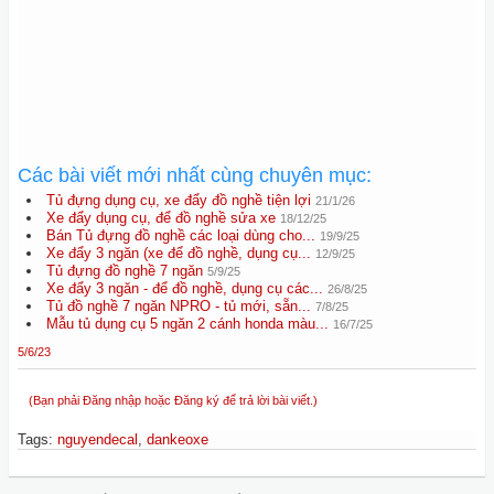
Các bài viết mới nhất cùng chuyên mục:
Tủ đựng dụng cụ, xe đẩy đồ nghề tiện lợi
21/1/26
Xe đẩy dụng cụ, để đồ nghề sửa xe
18/12/25
Bán Tủ đựng đồ nghề các loại dùng cho...
19/9/25
Xe đẩy 3 ngăn (xe để đồ nghề, dụng cụ...
12/9/25
Tủ đựng đồ nghề 7 ngăn
5/9/25
Xe đẩy 3 ngăn - để đồ nghề, dụng cụ các...
26/8/25
Tủ đồ nghề 7 ngăn NPRO - tủ mới, sẵn...
7/8/25
Mẫu tủ dụng cụ 5 ngăn 2 cánh honda màu...
16/7/25
5/6/23
(Bạn phải Đăng nhập hoặc Đăng ký để trả lời bài viết.)
Tags
:
nguyendecal
,
dankeoxe