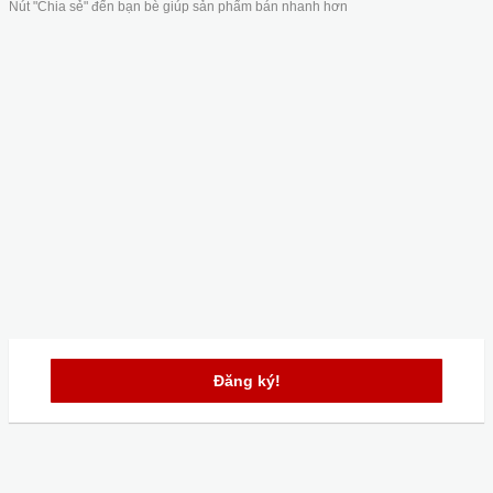
Nút "Chia sẻ" đến bạn bè giúp sản phẩm bán nhanh hơn
Đăng ký!